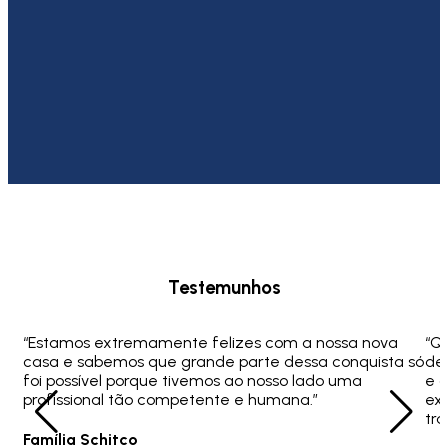
Testemunhos
“Estamos extremamente felizes com a nossa nova
“Q
casa e sabemos que grande parte dessa conquista só
ded
foi possível porque tivemos ao nosso lado uma
e 
profissional tão competente e humana.”
ex
tra
Família Schitco