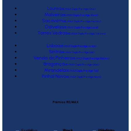
Loures
(RE/MAX Duplo Prestígio One)
Malveira
(RE/MAX Duplo Prestígio West)
Sacavém
(RE/MAX Duplo Prestígio Factory)
Odivelas
(RE/MAX Duplo Prestígio Local)
Torres Vedras
(RE/MAX Duplo Prestígio Várzea)
Lisboa
(RE/MAX Duplo Prestígio Action)
Sintra
(RE/MAX Duplo Prestígio Link)
Venda do Pinheiro
(RE/MAX Duplo Prestígio Raízes)
Bragança
(RE/MAX Duplo Prestígio Urbis)
Mirandela
(RE/MAX Duplo Prestígio Tua)
Pinhal Novo
(RE/MAX Duplo Prestígio Novo)
Prémios RE/MAX