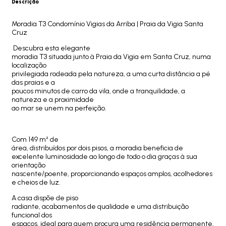
Descrição
Moradia T3 Condomínio Vigias da Arriba | Praia da Vigia Santa
Cruz
Descubra esta elegante
moradia T3 situada junto à Praia da Vigia em Santa Cruz, numa
localização
privilegiada rodeada pela natureza, a uma curta distância a pé
das praias e a
poucos minutos de carro da vila, onde a tranquilidade, a
natureza e a proximidade
ao mar se unem na perfeição.
Com 149 m² de
área, distribuídos por dois pisos, a moradia beneficia de
excelente luminosidade ao longo de todo o dia graças à sua
orientação
nascente/poente, proporcionando espaços amplos, acolhedores
e cheios de luz.
A casa dispõe de piso
radiante, acabamentos de qualidade e uma distribuição
funcional dos
espaços, ideal para quem procura uma residência permanente,