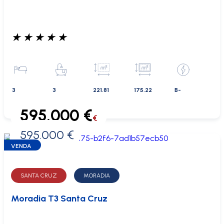
★
★
★
★
★
3
3
221.81
175.22
B-
595.000 €
€
595.000 €
0 €
VENDA
SANTA CRUZ
MORADIA
Moradia T3 Santa Cruz