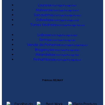
Loures
(RE/MAX Duplo Prestígio One)
Malveira
(RE/MAX Duplo Prestígio West)
Sacavém
(RE/MAX Duplo Prestígio Factory)
Odivelas
(RE/MAX Duplo Prestígio Local)
Torres Vedras
(RE/MAX Duplo Prestígio Várzea)
Lisboa
(RE/MAX Duplo Prestígio Action)
Sintra
(RE/MAX Duplo Prestígio Link)
Venda do Pinheiro
(RE/MAX Duplo Prestígio Raízes)
Bragança
(RE/MAX Duplo Prestígio Urbis)
Mirandela
(RE/MAX Duplo Prestígio Tua)
Pinhal Novo
(RE/MAX Duplo Prestígio Novo)
Prémios RE/MAX