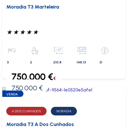
Moradia T3 Marteleira
★
★
★
★
★
3
2
210.8
148.13
D
750.000 €
€
750.000 €
0 €
VENDA
A DOS CUNHADOS
MORADIA
Moradia T3 A Dos Cunhados