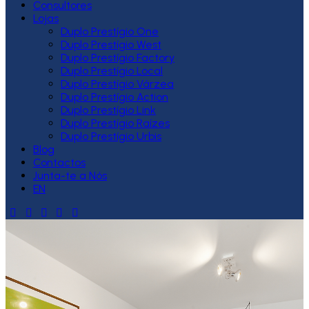
Consultores
Lojas
Duplo Prestígio One
Duplo Prestígio West
Duplo Prestígio Factory
Duplo Prestígio Local
Duplo Prestígio Várzea
Duplo Prestígio Action
Duplo Prestígio Link
Duplo Prestígio Raízes
Duplo Prestígio Urbis
Blog
Contactos
Junta-te a Nós
EN