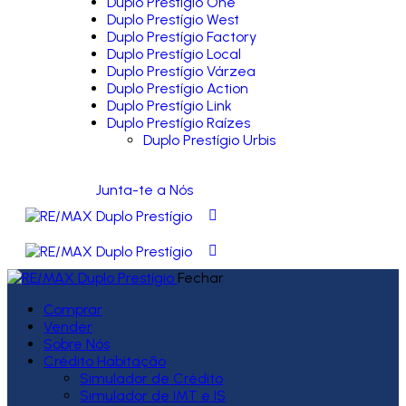
Duplo Prestígio One
Duplo Prestígio West
Duplo Prestígio Factory
Duplo Prestígio Local
Duplo Prestígio Várzea
Duplo Prestígio Action
Duplo Prestígio Link
Duplo Prestígio Raízes
Duplo Prestígio Urbis
Junta-te a Nós
Fechar
Comprar
Vender
Sobre Nós
Crédito Habitação
Simulador de Crédito
Simulador de IMT e IS