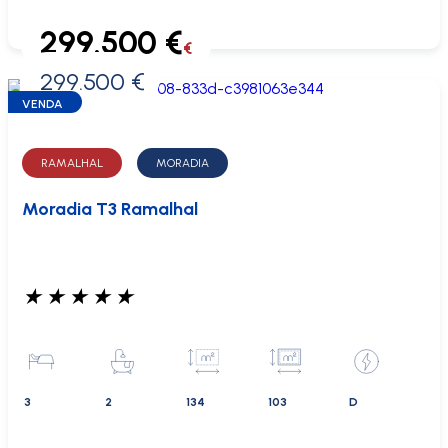
299.500 €
€
299.500 €
0 €
VENDA
RAMALHAL
MORADIA
Moradia T3 Ramalhal
★
★
★
★
★
3
2
134
103
D