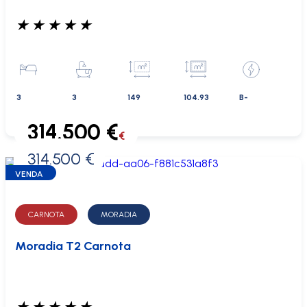
★
★
★
★
★
3
3
149
104.93
B-
314.500 €
€
314.500 €
0 €
VENDA
CARNOTA
MORADIA
Moradia T2 Carnota
★
★
★
★
★