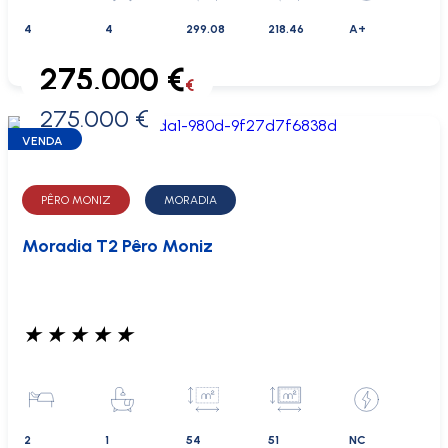
4
4
299.08
218.46
A+
275.000 €
€
275.000 €
0 €
VENDA
PÊRO MONIZ
MORADIA
Moradia T2 Pêro Moniz
★
★
★
★
★
2
1
54
51
NC