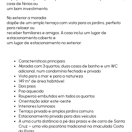
casa de férias ou
um bom investimento.
No exterior a moradia
dispõe de um amplo terraço com vista para os jardins, perfeito
para relaxar ou
receber familiares e amigos. A casa inclui um lugar de
estacionamento coberto e
um lugar de estacionamento no exterior.
Características principais:
Moradia com 3 quartos, duas casas de banho e um WC
adicional, num condomínio fechado e privado
Vista para o mar e para a natureza
149 m² de área habitável
Dois pisos
Piso aquecido
Roupeiros embutidos em todos os quartos
Orientação solar este-oeste
Interiores luminosos
Terraço privado e amplos jardins comuns
Estacionamento privado para dois veículos
A uma curta distância a pé das praias e de carro de Santa
Cruz – uma vila piscatória tradicional na imaculada Costa
da Prata