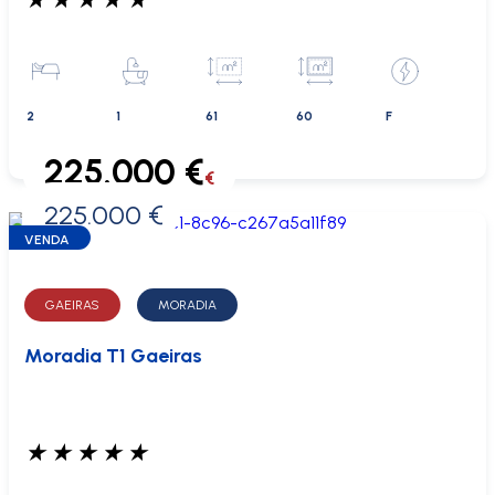
2
1
61
60
F
225.000 €
€
225.000 €
0 €
VENDA
GAEIRAS
MORADIA
Moradia T1 Gaeiras
★
★
★
★
★