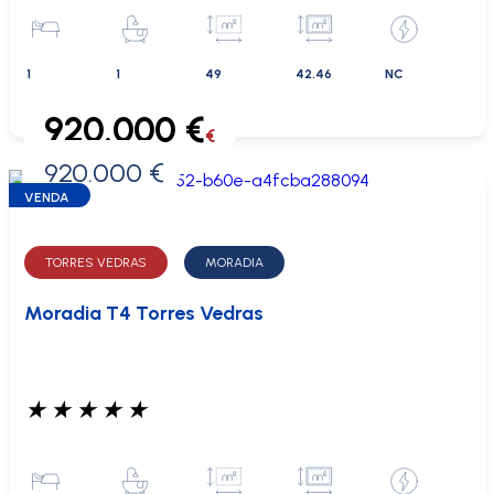
1
1
49
42.46
NC
920.000 €
€
920.000 €
0 €
VENDA
TORRES VEDRAS
MORADIA
Moradia T4 Torres Vedras
★
★
★
★
★