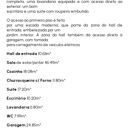
completa, uma lavandaria equipada e com acesso direto ao
exterior, um bom
escritório e uma suite com roupeiro embutido.
O acesso ao primeiro piso é feito
por uma escada moderna, que parte da zona do hall de
entrada, embelezada por um
jardim interior. A zona do hall também dá acesso direto à
garagem, com tomada
para carregamento de veículos elétricos.
Hall de entrada
10.63m²
Sala
de estar/jantar 46.49m²
Cozinha
18.08m²
Churrasqueira c/ Forno
11.80m²
Suite
17.20m²
Escritório
10.20m²
Lavandaria
6.80m²
WC
7.99m²
Garagem
24.85m²