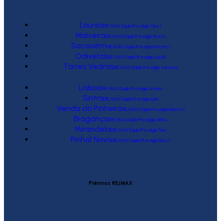
Loures
(RE/MAX Duplo Prestígio One)
Malveira
(RE/MAX Duplo Prestígio West)
Sacavém
(RE/MAX Duplo Prestígio Factory)
Odivelas
(RE/MAX Duplo Prestígio Local)
Torres Vedras
(RE/MAX Duplo Prestígio Várzea)
Lisboa
(RE/MAX Duplo Prestígio Action)
Sintra
(RE/MAX Duplo Prestígio Link)
Venda do Pinheiro
(RE/MAX Duplo Prestígio Raízes)
Bragança
(RE/MAX Duplo Prestígio Urbis)
Mirandela
(RE/MAX Duplo Prestígio Tua)
Pinhal Novo
(RE/MAX Duplo Prestígio Novo)
Prémios RE/MAX