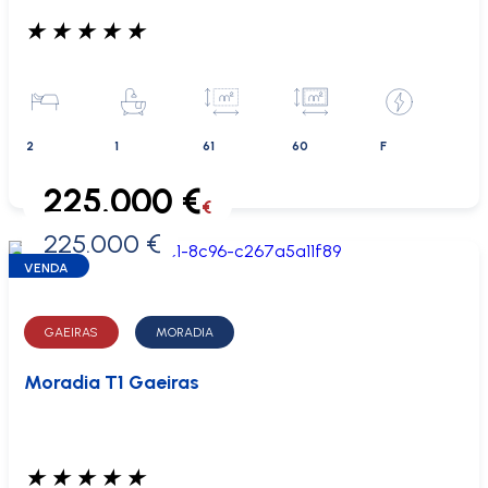
★
★
★
★
★
2
1
61
60
F
225.000 €
€
225.000 €
0 €
VENDA
GAEIRAS
MORADIA
Moradia T1 Gaeiras
★
★
★
★
★