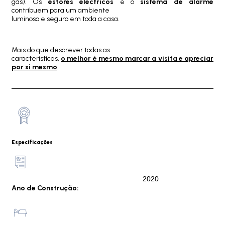
gás). Os
estores eléctricos
e o
sistema de alarme
contribuem para um ambiente
luminoso e seguro em toda a casa.
Mais do que descrever todas as
características,
o melhor é mesmo marcar a visita e apreciar
por si mesmo
.
Especificações
2020
Ano de Construção: