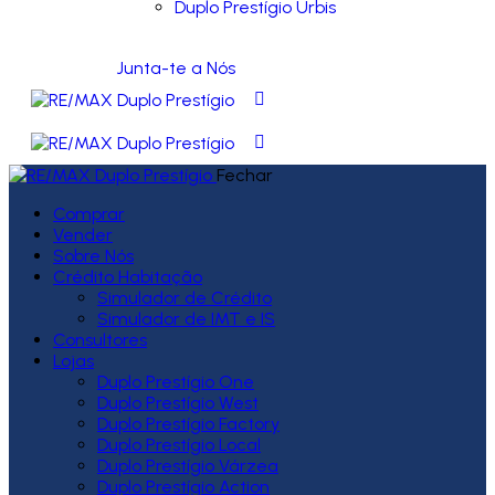
Duplo Prestígio Urbis
Junta-te a Nós
Fechar
Comprar
Vender
Sobre Nós
Crédito Habitação
Simulador de Crédito
Simulador de IMT e IS
Consultores
Lojas
Duplo Prestígio One
Duplo Prestígio West
Duplo Prestígio Factory
Duplo Prestígio Local
Duplo Prestígio Várzea
Duplo Prestígio Action