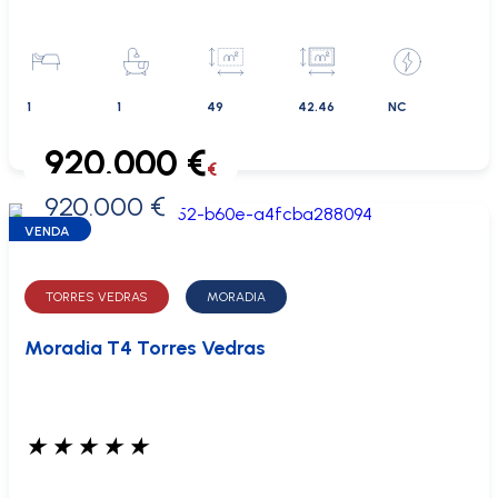
1
1
49
42.46
NC
920.000 €
€
920.000 €
0 €
VENDA
TORRES VEDRAS
MORADIA
Moradia T4 Torres Vedras
★
★
★
★
★