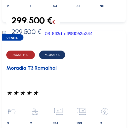
2
1
54
51
NC
299.500 €
€
299.500 €
0 €
VENDA
RAMALHAL
MORADIA
Moradia T3 Ramalhal
★
★
★
★
★
3
2
134
103
D