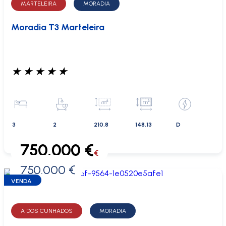
MARTELEIRA
MORADIA
Moradia T3 Marteleira
★
★
★
★
★
3
2
210.8
148.13
D
750.000 €
€
750.000 €
0 €
VENDA
A DOS CUNHADOS
MORADIA