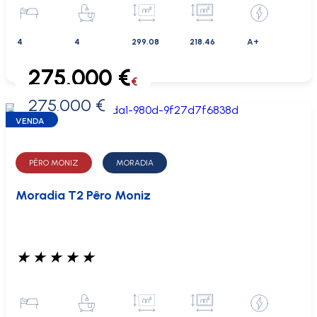
4
4
299.08
218.46
A+
275.000 €
€
275.000 €
0 €
VENDA
PÊRO MONIZ
MORADIA
Moradia T2 Pêro Moniz
★
★
★
★
★