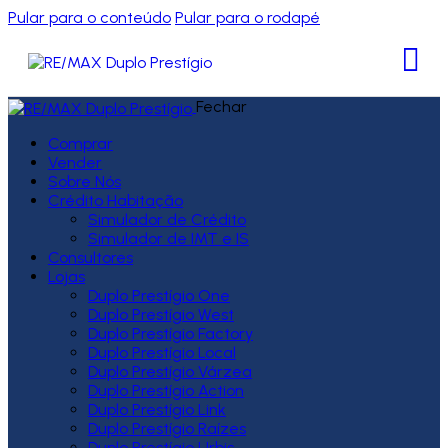
Pular para o conteúdo
Pular para o rodapé
Fechar
Comprar
Vender
Sobre Nós
Crédito Habitação
Simulador de Crédito
Simulador de IMT e IS
Consultores
Lojas
Duplo Prestígio One
Duplo Prestígio West
Duplo Prestígio Factory
Duplo Prestígio Local
Duplo Prestígio Várzea
Duplo Prestígio Action
Duplo Prestígio Link
Duplo Prestígio Raízes
Duplo Prestígio Urbis