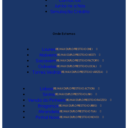
Contactos
Junta-te a Nós
Simulação Crédito
Onde Estamos
Loures
(RE/MAX DUPLO PRESTÍGIO ONE)
Malveira
(RE/MAX DUPLO PRESTÍGIO WEST)
Sacavém
(RE/MAX DUPLO PRESTÍGIO FACTORY)
Odivelas
(RE/MAX DUPLO PRESTÍGIO LOCAL)
Torres Vedras
(RE/MAX DUPLO PRESTÍGIO VÁRZEA)
Lisboa
(RE/MAX DUPLO PRESTÍGIO ACTION)
Sintra
(RE/MAX DUPLO PRESTÍGIO LINK)
Venda do Pinheiro
(RE/MAX DUPLO PRESTÍGIO RAÍZES)
Bragança
(RE/MAX DUPLO PRESTÍGIO URBIS)
Mirandela
(RE/MAX DUPLO PRESTÍGIO TUA)
Pinhal Novo
(RE/MAX DUPLO PRESTÍGIO NOVO)