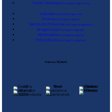
Torres Vedras
(RE/MAX Duplo Prestígio Várzea)
Lisboa
(RE/MAX Duplo Prestígio Action)
Sintra
(RE/MAX Duplo Prestígio Link)
Venda do Pinheiro
(RE/MAX Duplo Prestígio Raízes)
Bragança
(RE/MAX Duplo Prestígio Urbis)
Mirandela
(RE/MAX Duplo Prestígio Tua)
Pinhal Novo
(RE/MAX Duplo Prestígio Novo)
Prémios RE/MAX