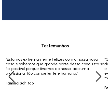
Testemunhos
“Estamos extremamente felizes com a nossa nova
“Q
casa e sabemos que grande parte dessa conquista só
ded
foi possível porque tivemos ao nosso lado uma
e 
profissional tão competente e humana.”
ex
tra
Família Schitco
Pe