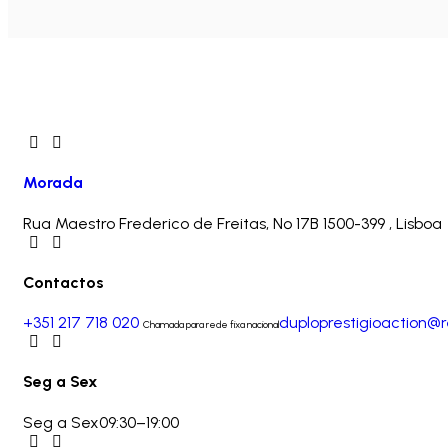
Morada
Rua Maestro Frederico de Freitas, Nº 17B
1500-399 , Lisboa
Contactos
+351 217 718 020
duploprestigioaction@
Chamada para rede fixa nacional
Seg a Sex
Seg a Sex
09:30–19:00