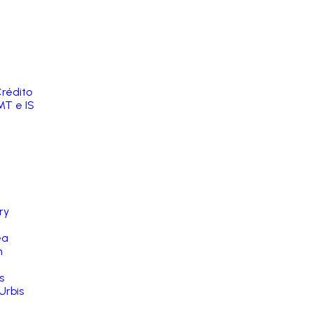
rédito
MT e IS
ry
ea
n
s
Urbis