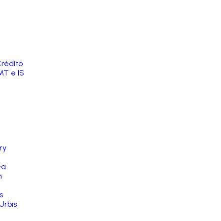
rédito
MT e IS
ry
ea
n
s
Urbis