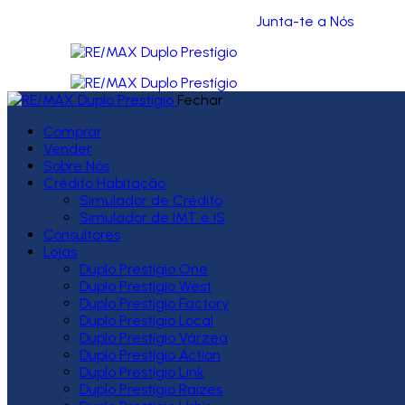
Junta-te a Nós
Fechar
Comprar
Vender
Sobre Nós
Crédito Habitação
Simulador de Crédito
Simulador de IMT e IS
Consultores
Lojas
Duplo Prestígio One
Duplo Prestígio West
Duplo Prestígio Factory
Duplo Prestígio Local
Duplo Prestígio Várzea
Duplo Prestígio Action
Duplo Prestígio Link
Duplo Prestígio Raízes