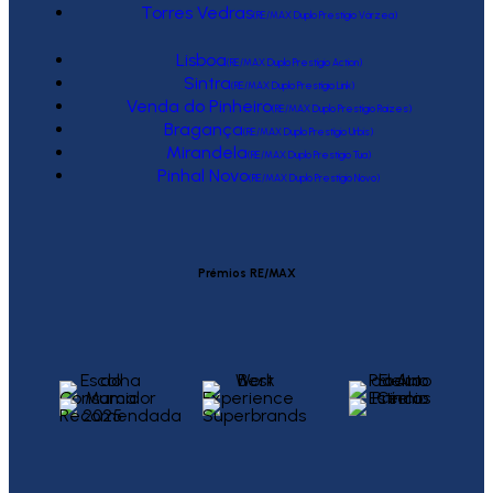
Torres Vedras
(RE/MAX Duplo Prestígio Várzea)
Lisboa
(RE/MAX Duplo Prestígio Action)
Sintra
(RE/MAX Duplo Prestígio Link)
Venda do Pinheiro
(RE/MAX Duplo Prestígio Raízes)
Bragança
(RE/MAX Duplo Prestígio Urbis)
Mirandela
(RE/MAX Duplo Prestígio Tua)
Pinhal Novo
(RE/MAX Duplo Prestígio Novo)
Prémios RE/MAX