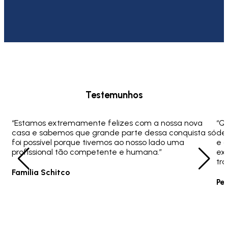
Testemunhos
“Estamos extremamente felizes com a nossa nova
“Q
casa e sabemos que grande parte dessa conquista só
ded
foi possível porque tivemos ao nosso lado uma
e 
profissional tão competente e humana.”
ex
tra
Família Schitco
Pe