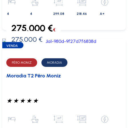
4
4
299.08
218.46
A+
275.000 €
€
275.000 €
0 €
VENDA
PÊRO MONIZ
MORADIA
Moradia T2 Pêro Moniz
★
★
★
★
★