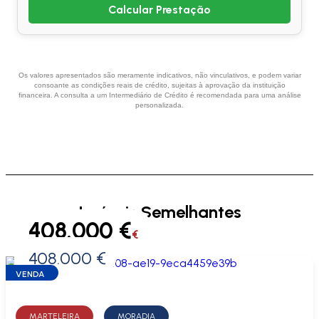
Calcular Prestação
Os valores apresentados são meramente indicativos, não vinculativos, e podem variar
consoante as condições reais de crédito, sujeitas à aprovação da instituição
financeira. A consulta a um Intermediário de Crédito é recomendada para uma análise
personalizada.
Imóveis Semelhantes
408.000 €
€
408.000 €
0 €
VENDA
MARTELEIRA
MORADIA