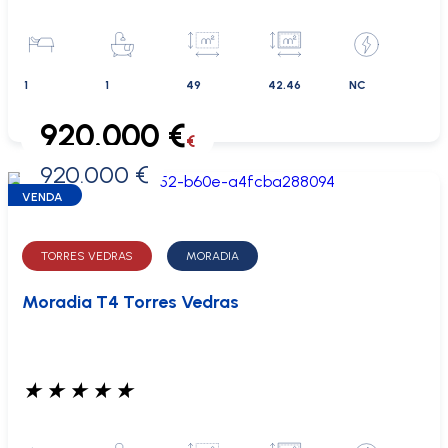
1
1
49
42.46
NC
920.000 €
€
920.000 €
0 €
VENDA
TORRES VEDRAS
MORADIA
Moradia T4 Torres Vedras
★
★
★
★
★