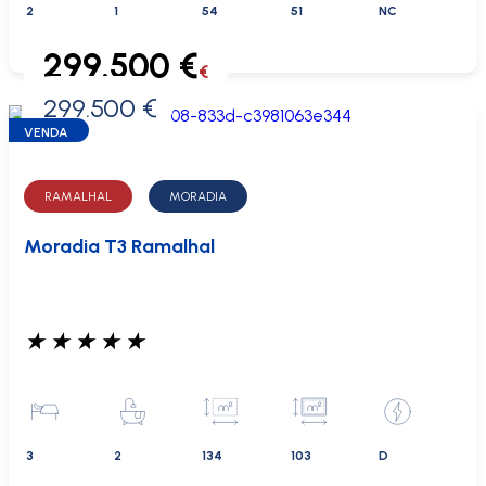
2
1
54
51
NC
299.500 €
€
299.500 €
0 €
VENDA
RAMALHAL
MORADIA
Moradia T3 Ramalhal
★
★
★
★
★
3
2
134
103
D