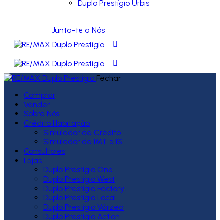
Duplo Prestígio Urbis
Junta-te a Nós
Fechar
Comprar
Vender
Sobre Nós
Crédito Habitação
Simulador de Crédito
Simulador de IMT e IS
Consultores
Lojas
Duplo Prestígio One
Duplo Prestígio West
Duplo Prestígio Factory
Duplo Prestígio Local
Duplo Prestígio Várzea
Duplo Prestígio Action