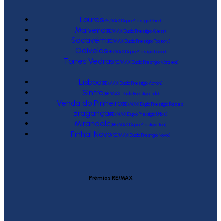
Loures
(RE/MAX Duplo Prestígio One)
Malveira
(RE/MAX Duplo Prestígio West)
Sacavém
(RE/MAX Duplo Prestígio Factory)
Odivelas
(RE/MAX Duplo Prestígio Local)
Torres Vedras
(RE/MAX Duplo Prestígio Várzea)
Lisboa
(RE/MAX Duplo Prestígio Action)
Sintra
(RE/MAX Duplo Prestígio Link)
Venda do Pinheiro
(RE/MAX Duplo Prestígio Raízes)
Bragança
(RE/MAX Duplo Prestígio Urbis)
Mirandela
(RE/MAX Duplo Prestígio Tua)
Pinhal Novo
(RE/MAX Duplo Prestígio Novo)
Prémios RE/MAX