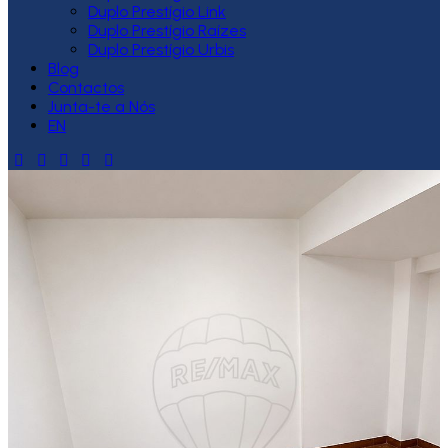
Duplo Prestígio Link
Duplo Prestígio Raízes
Duplo Prestígio Urbis
Blog
Contactos
Junta-te a Nós
EN