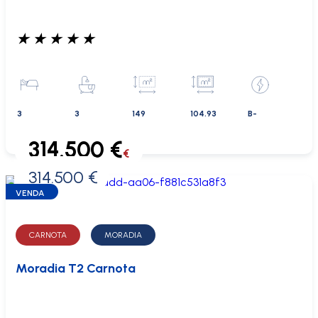
★
★
★
★
★
3
3
149
104.93
B-
314.500 €
€
314.500 €
0 €
VENDA
CARNOTA
MORADIA
Moradia T2 Carnota