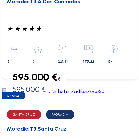
Moradia T3 A Dos Cunhados
★
★
★
★
★
3
3
221.81
175.22
B-
595.000 €
€
595.000 €
0 €
VENDA
SANTA CRUZ
MORADIA
Moradia T3 Santa Cruz