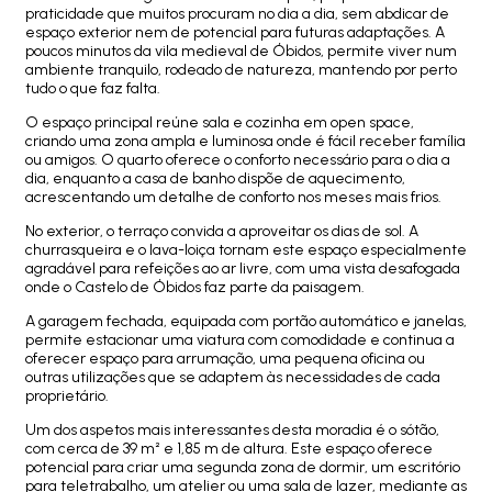
praticidade que muitos procuram no dia a dia, sem abdicar de
espaço exterior nem de potencial para futuras adaptações. A
poucos minutos da vila medieval de Óbidos, permite viver num
ambiente tranquilo, rodeado de natureza, mantendo por perto
tudo o que faz falta.
O espaço principal reúne sala e cozinha em open space,
criando uma zona ampla e luminosa onde é fácil receber família
ou amigos. O quarto oferece o conforto necessário para o dia a
dia, enquanto a casa de banho dispõe de aquecimento,
acrescentando um detalhe de conforto nos meses mais frios.
No exterior, o terraço convida a aproveitar os dias de sol. A
churrasqueira e o lava-loiça tornam este espaço especialmente
agradável para refeições ao ar livre, com uma vista desafogada
onde o Castelo de Óbidos faz parte da paisagem.
A garagem fechada, equipada com portão automático e janelas,
permite estacionar uma viatura com comodidade e continua a
oferecer espaço para arrumação, uma pequena oficina ou
outras utilizações que se adaptem às necessidades de cada
proprietário.
Um dos aspetos mais interessantes desta moradia é o sótão,
com cerca de 39 m² e 1,85 m de altura. Este espaço oferece
potencial para criar uma segunda zona de dormir, um escritório
para teletrabalho, um atelier ou uma sala de lazer, mediante as