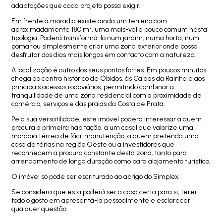
adaptações que cada projeto possa exigir.
Em frente à moradia existe ainda um terreno com
aproximadamente 180 m², uma mais-valia pouco comum nesta
tipologia. Poderá transformá-lo num jardim, numa horta, num
pomar ou simplesmente criar uma zona exterior onde possa
desfrutar dos dias mais longos em contacto com a natureza.
A localização é outro dos seus pontos fortes. Em poucos minutos
chega ao centro histórico de Óbidos, às Caldas da Rainha e aos
principais acessos rodoviários, permitindo combinar a
tranquilidade de uma zona residencial com a proximidade de
comércio, serviços e das praias da Costa de Prata.
Pela sua versatilidade, este imóvel poderá interessar a quem
procura a primeira habitação, a um casal que valorize uma
moradia térrea de fácil manutenção, a quem pretenda uma
casa de férias na região Oeste ou a investidores que
reconhecem a procura constante desta zona, tanto para
arrendamento de longa duração como para alojamento turístico.
O imóvel só pode ser escriturado ao abrigo do Simplex.
Se considera que esta poderá ser a casa certa para si, terei
todo o gosto em apresentá-la pessoalmente e esclarecer
qualquer questão.