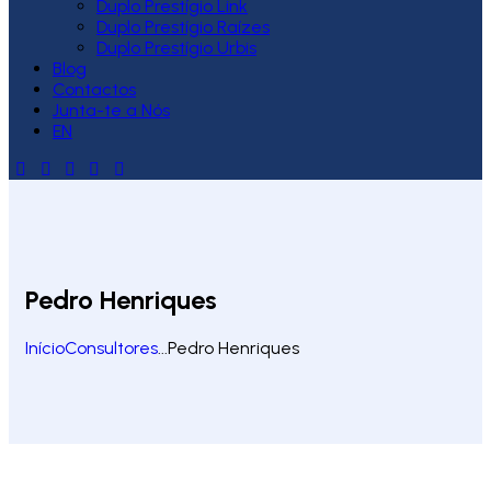
Duplo Prestígio Link
Duplo Prestígio Raízes
Duplo Prestígio Urbis
Blog
Contactos
Junta-te a Nós
EN
Pedro Henriques
Início
Consultores
...
Pedro Henriques