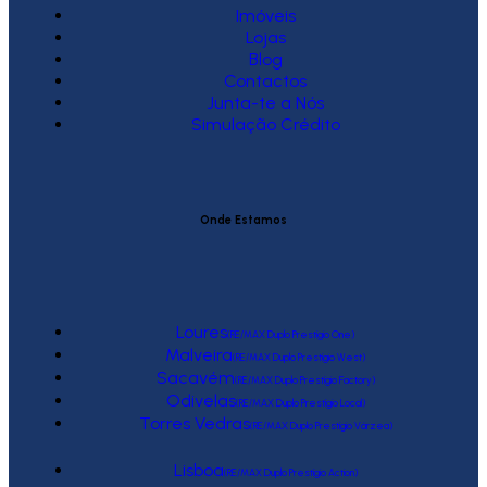
Imóveis
Lojas
Blog
Contactos
Junta-te a Nós
Simulação Crédito
Onde Estamos
Loures
(RE/MAX Duplo Prestígio One)
Malveira
(RE/MAX Duplo Prestígio West)
Sacavém
(RE/MAX Duplo Prestígio Factory)
Odivelas
(RE/MAX Duplo Prestígio Local)
Torres Vedras
(RE/MAX Duplo Prestígio Várzea)
Lisboa
(RE/MAX Duplo Prestígio Action)