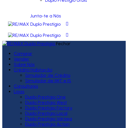
Duplo Prestígio Urbis
Junta-te a Nós
Fechar
Comprar
Vender
Sobre Nós
Crédito Habitação
Simulador de Crédito
Simulador de IMT e IS
Consultores
Lojas
Duplo Prestígio One
Duplo Prestígio West
Duplo Prestígio Factory
Duplo Prestígio Local
Duplo Prestígio Várzea
Duplo Prestígio Action