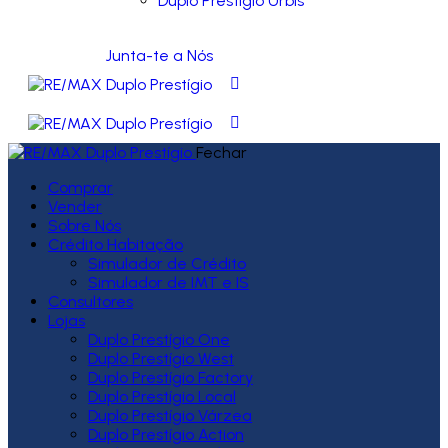
Duplo Prestígio Urbis
Junta-te a Nós
Fechar
Comprar
Vender
Sobre Nós
Crédito Habitação
Simulador de Crédito
Simulador de IMT e IS
Consultores
Lojas
Duplo Prestígio One
Duplo Prestígio West
Duplo Prestígio Factory
Duplo Prestígio Local
Duplo Prestígio Várzea
Duplo Prestígio Action