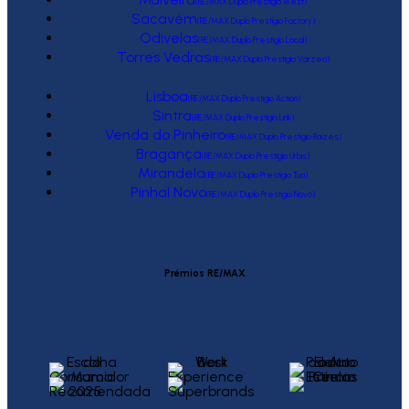
(RE/MAX Duplo Prestígio West)
Sacavém
(RE/MAX Duplo Prestígio Factory)
Odivelas
(RE/MAX Duplo Prestígio Local)
Torres Vedras
(RE/MAX Duplo Prestígio Várzea)
Lisboa
(RE/MAX Duplo Prestígio Action)
Sintra
(RE/MAX Duplo Prestígio Link)
Venda do Pinheiro
(RE/MAX Duplo Prestígio Raízes)
Bragança
(RE/MAX Duplo Prestígio Urbis)
Mirandela
(RE/MAX Duplo Prestígio Tua)
Pinhal Novo
(RE/MAX Duplo Prestígio Novo)
Prémios RE/MAX