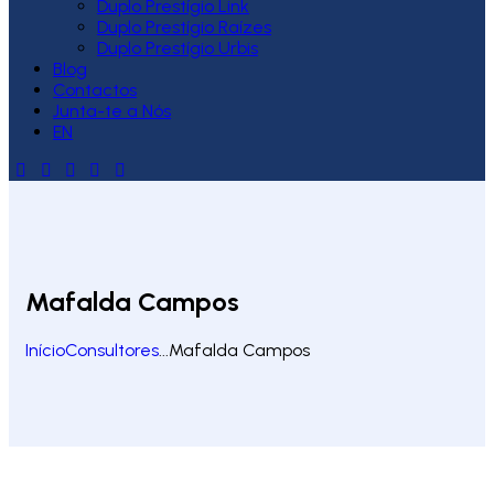
Duplo Prestígio Link
Duplo Prestígio Raízes
Duplo Prestígio Urbis
Blog
Contactos
Junta-te a Nós
EN
Mafalda Campos
Início
Consultores
...
Mafalda Campos