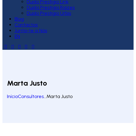
Duplo Prestígio Link
Duplo Prestígio Raízes
Duplo Prestígio Urbis
Blog
Contactos
Junta-te a Nós
EN
Marta Justo
Início
Consultores
...
Marta Justo