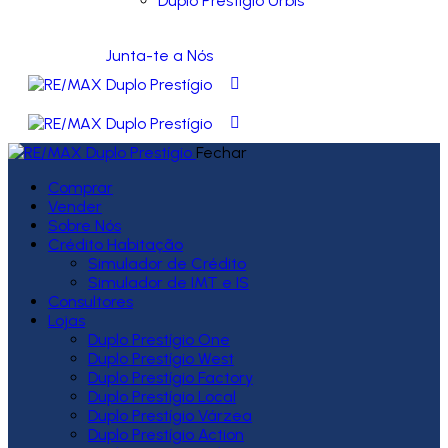
Duplo Prestígio Urbis
Junta-te a Nós
Fechar
Comprar
Vender
Sobre Nós
Crédito Habitação
Simulador de Crédito
Simulador de IMT e IS
Consultores
Lojas
Duplo Prestígio One
Duplo Prestígio West
Duplo Prestígio Factory
Duplo Prestígio Local
Duplo Prestígio Várzea
Duplo Prestígio Action