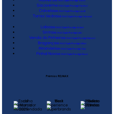
(RE/MAX Duplo Prestígio West)
Sacavém
(RE/MAX Duplo Prestígio Factory)
Odivelas
(RE/MAX Duplo Prestígio Local)
Torres Vedras
(RE/MAX Duplo Prestígio Várzea)
Lisboa
(RE/MAX Duplo Prestígio Action)
Sintra
(RE/MAX Duplo Prestígio Link)
Venda do Pinheiro
(RE/MAX Duplo Prestígio Raízes)
Bragança
(RE/MAX Duplo Prestígio Urbis)
Mirandela
(RE/MAX Duplo Prestígio Tua)
Pinhal Novo
(RE/MAX Duplo Prestígio Novo)
Prémios RE/MAX