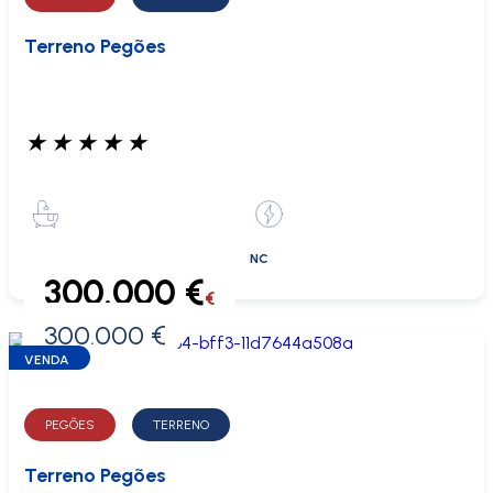
Terreno Pegões
★
★
★
★
★
NC
300.000 €
€
300.000 €
0 €
VENDA
PEGÕES
TERRENO
Terreno Pegões