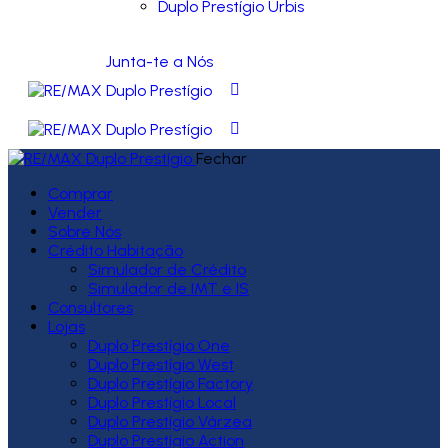
Duplo Prestígio Urbis
Junta-te a Nós
Fechar
Comprar
Vender
Sobre Nós
Crédito Habitação
Simulador de Crédito
Simulador de IMT e IS
Consultores
Lojas
Duplo Prestígio One
Duplo Prestígio West
Duplo Prestígio Factory
Duplo Prestígio Local
Duplo Prestígio Várzea
Duplo Prestígio Action