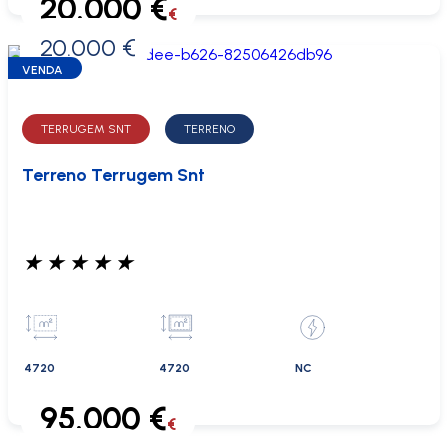
20.000 €
€
20.000 €
0 €
VENDA
TERRUGEM SNT
TERRENO
Terreno Terrugem Snt
★
★
★
★
★
4720
4720
NC
95.000 €
€