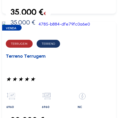
35.000 €
€
35.000 €
0 €
VENDA
TERRUGEM
TERRENO
Terreno Terrugem
★
★
★
★
★
6960
6960
NC