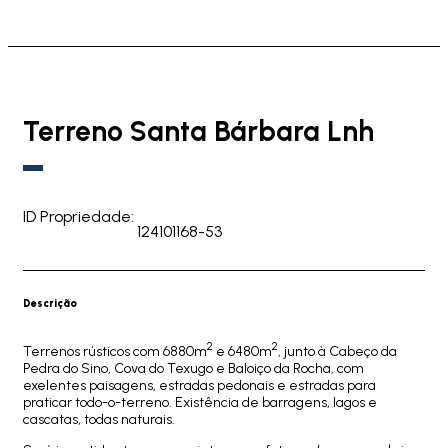
Terreno Santa Bárbara Lnh
ID Propriedade:
124101168-53
Descrição
2
2
Terrenos rústicos com 6880m
e 6480m
, junto à Cabeço da
Pedra do Sino, Cova do Texugo e Baloiço da Rocha, com
exelentes paisagens, estradas pedonais e estradas para
praticar todo-o-terreno. Existência de barragens, lagos e
cascatas, todas naturais.