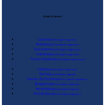
Onde Estamos
Loures
(RE/MAX Duplo Prestígio One)
Malveira
(RE/MAX Duplo Prestígio West)
Sacavém
(RE/MAX Duplo Prestígio Factory)
Odivelas
(RE/MAX Duplo Prestígio Local)
Torres Vedras
(RE/MAX Duplo Prestígio Várzea)
Lisboa
(RE/MAX Duplo Prestígio Action)
Sintra
(RE/MAX Duplo Prestígio Link)
Venda do Pinheiro
(RE/MAX Duplo Prestígio Raízes)
Bragança
(RE/MAX Duplo Prestígio Urbis)
Mirandela
(RE/MAX Duplo Prestígio Tua)
Pinhal Novo
(RE/MAX Duplo Prestígio Novo)