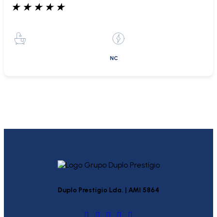
★
★
★
★
★
NC
Duplo Prestígio Lda. | AMI 5864