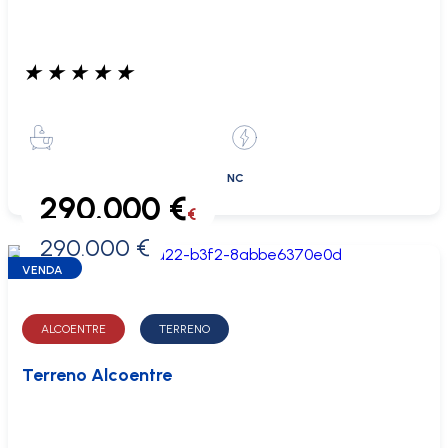
★
★
★
★
★
NC
290.000 €
€
290.000 €
0 €
VENDA
ALCOENTRE
TERRENO
Terreno Alcoentre