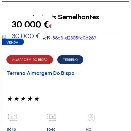
Imóveis Semelhantes
30.000 €
€
30.000 €
0 €
VENDA
ALMARGEM DO BISPO
TERRENO
Terreno Almargem Do Bispo
★
★
★
★
★
5040
5040
NC