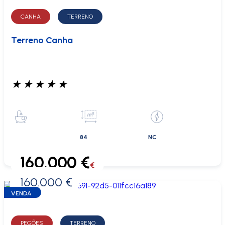
CANHA
TERRENO
Terreno Canha
★
★
★
★
★
84
NC
160.000 €
€
160.000 €
0 €
VENDA
PEGÕES
TERRENO