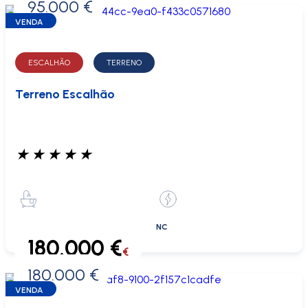
95.000 €
0 €
VENDA
ESCALHÃO
TERRENO
Terreno Escalhão
★
★
★
★
★
NC
180.000 €
€
180.000 €
0 €
VENDA