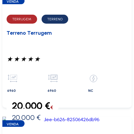
VENDA
TERRUGEM
TERRENO
Terreno Terrugem
★
★
★
★
★
6960
6960
NC
20.000 €
€
20.000 €
0 €
VENDA