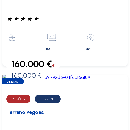
★
★
★
★
★
84
NC
160.000 €
€
160.000 €
0 €
VENDA
PEGÕES
TERRENO
Terreno Pegões