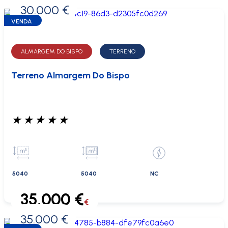
30.000 €
0 €
VENDA
ALMARGEM DO BISPO
TERRENO
Terreno Almargem Do Bispo
★
★
★
★
★
5040
5040
NC
35.000 €
€
35.000 €
0 €