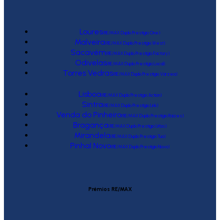
Loures
(RE/MAX Duplo Prestígio One)
Malveira
(RE/MAX Duplo Prestígio West)
Sacavém
(RE/MAX Duplo Prestígio Factory)
Odivelas
(RE/MAX Duplo Prestígio Local)
Torres Vedras
(RE/MAX Duplo Prestígio Várzea)
Lisboa
(RE/MAX Duplo Prestígio Action)
Sintra
(RE/MAX Duplo Prestígio Link)
Venda do Pinheiro
(RE/MAX Duplo Prestígio Raízes)
Bragança
(RE/MAX Duplo Prestígio Urbis)
Mirandela
(RE/MAX Duplo Prestígio Tua)
Pinhal Novo
(RE/MAX Duplo Prestígio Novo)
Prémios RE/MAX