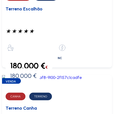
Terreno Escalhão
★
★
★
★
★
NC
180.000 €
€
180.000 €
0 €
VENDA
CANHA
TERRENO
Terreno Canha