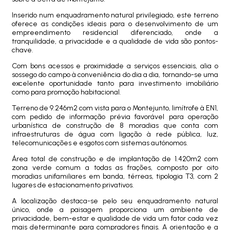
Inserido num enquadramento natural privilegiado, este terreno
oferece as condições ideais para o desenvolvimento de um
empreendimento residencial diferenciado, onde a
tranquilidade, a privacidade e a qualidade de vida são pontos-
chave.
Com bons acessos e proximidade a serviços essenciais, alia o
sossego do campo à conveniência do dia a dia, tornando-se uma
excelente oportunidade tanto para investimento imobiliário
como para promoção habitacional.
Terreno de 9.246m2 com vista para o Montejunto, limítrofe à EN1,
com pedido de informação prévia favorável para operação
urbanística de construção de 8 moradias que conta com
infraestruturas de água com ligação à rede pública, luz,
telecomunicações e esgotos com sistemas autónomos.
Área total de construção e de implantação de 1.420m2 com
zona verde comum a todas as frações, composto por oito
moradias unifamiliares em banda, térreas, tipologia T3, com 2
lugares de estacionamento privativos.
A localização destaca-se pelo seu enquadramento natural
único, onde a paisagem proporciona um ambiente de
privacidade, bem-estar e qualidade de vida um fator cada vez
mais determinante para compradores finais. A orientação e a