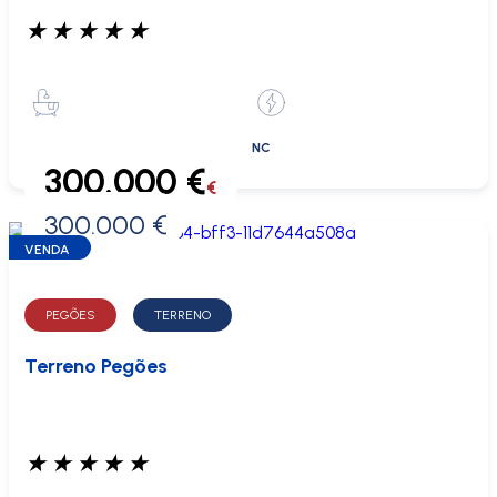
★
★
★
★
★
NC
300.000 €
€
300.000 €
0 €
VENDA
PEGÕES
TERRENO
Terreno Pegões
★
★
★
★
★