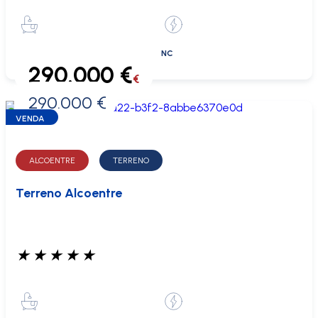
NC
290.000 €
€
290.000 €
0 €
VENDA
ALCOENTRE
TERRENO
Terreno Alcoentre
★
★
★
★
★