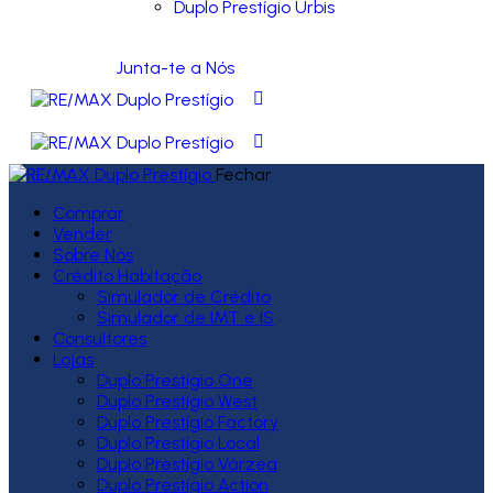
Duplo Prestígio Urbis
Junta-te a Nós
Fechar
Comprar
Vender
Sobre Nós
Crédito Habitação
Simulador de Crédito
Simulador de IMT e IS
Consultores
Lojas
Duplo Prestígio One
Duplo Prestígio West
Duplo Prestígio Factory
Duplo Prestígio Local
Duplo Prestígio Várzea
Duplo Prestígio Action