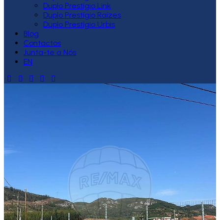
Duplo Prestígio Link
Duplo Prestígio Raízes
Duplo Prestígio Urbis
Blog
Contactos
Junta-te a Nós
EN