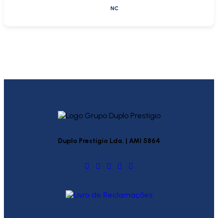
NC
Duplo Prestígio Lda. | AMI 5864