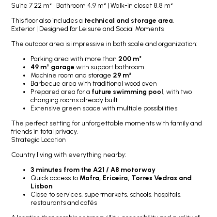
Suite 7 22 m² | Bathroom 4.9 m² | Walk-in closet 8.8 m²
This floor also includes a
technical and storage area
.
Exterior | Designed for Leisure and Social Moments
The outdoor area is impressive in both scale and organization:
Parking area with more than
200 m²
49 m² garage
with support bathroom
Machine room and storage
29 m²
Barbecue area with traditional wood oven
Prepared area for a
future swimming pool
, with two
changing rooms already built
Extensive green space with multiple possibilities
The perfect setting for unforgettable moments with family and
friends in total privacy.
Strategic Location
Country living with everything nearby:
3 minutes from the A21 / A8 motorway
Quick access to
Mafra, Ericeira, Torres Vedras and
Lisbon
Close to services, supermarkets, schools, hospitals,
restaurants and cafés