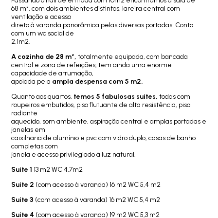
Passando o hall de entrada com 10m2 encontramos a sala de
68 m², com dois ambientes distintos, lareira central com
ventilação e acesso
direto à varanda panorâmica pelas diversas portadas. Conta
com um wc social de
2,1m2.
A cozinha de 28 m²,
totalmente equipada, com bancada
central e zona de refeições, tem ainda uma enorme
capacidade de arrumação,
apoiada pela
ampla despensa com 5 m2.
Quanto aos quartos,
temos 5 fabulosas suites,
todas com
roupeiros embutidos, piso flutuante de alta resistência, piso
radiante
aquecido, som ambiente, aspiração central e amplas portadas e
janelas em
caixilharia de alumínio e pvc com vidro duplo, casas de banho
completas com
janela e acesso privilegiado à luz natural.
Suite 1
13 m2 WC 4,7m2
Suite 2
(com acesso à varanda) 16 m2 WC 5,4 m2
Suite 3
(com acesso à varanda) 16 m2 WC 5,4 m2
Suite 4
(com acesso à varanda) 19 m2 WC 5,3 m2