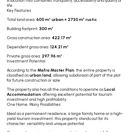
A location that combines tranquillity, accessibility and quality of
life.
Key Features
Total land area:
600 m² urban + 2730 m² rustic
Building footprint:
300 m²
Gross construction area:
422.17 m²
Dependent gross area:
124.21 m²
Private gross area:
297.96 m²
Investment Potential
According to the
Mafra Master Plan
, the entire property is
classified as
urban land
, allowing subdivision of part of the plot
for future construction or sale.
The property also has all the conditions to operate as
Local
Accommodation
, offering excellent potential for tourism
investment and high profitability.
One Home, Many Possibilities
Ideal as a permanent residence, a large family home or a high-
yield tourism investment, this property stands out for its
character, versatility and unique potential.