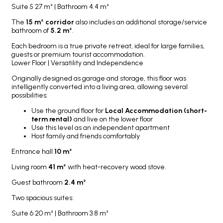
Suite 5 27 m² | Bathroom 4.4 m²
The
15 m² corridor
also includes an additional storage/service
bathroom of
5.2 m²
.
Each bedroom is a true private retreat, ideal for large families,
guests or premium tourist accommodation.
Lower Floor | Versatility and Independence
Originally designed as garage and storage, this floor was
intelligently converted into a living area, allowing several
possibilities:
Use the ground floor for
Local Accommodation (short-
term rental)
and live on the lower floor
Use this level as an independent apartment
Host family and friends comfortably
Entrance hall
10 m²
Living room
41 m²
with heat-recovery wood stove.
Guest bathroom
2.4 m²
Two spacious suites:
Suite 6 20 m² | Bathroom 3.8 m²