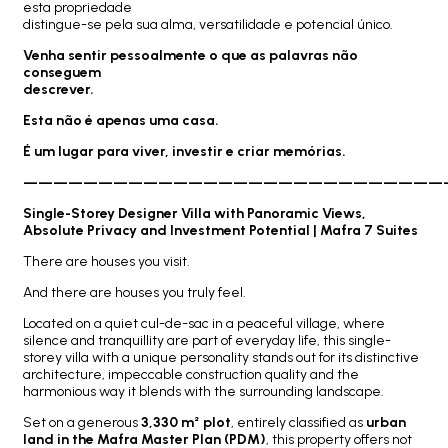
esta propriedade
distingue-se pela sua alma, versatilidade e potencial único.
Venha sentir pessoalmente o que as palavras não
conseguem
descrever.
Esta não é apenas uma casa.
É um lugar para viver, investir e criar memórias.
————————————————————————————
Single-Storey Designer Villa with Panoramic Views,
Absolute Privacy and Investment Potential | Mafra 7 Suites
There are houses you visit.
And there are houses you truly feel.
Located on a quiet cul-de-sac in a peaceful village, where
silence and tranquillity are part of everyday life, this single-
storey villa with a unique personality stands out for its distinctive
architecture, impeccable construction quality and the
harmonious way it blends with the surrounding landscape.
Set on a generous
3,330 m² plot
, entirely classified as
urban
land in the Mafra Master Plan (PDM)
, this property offers not