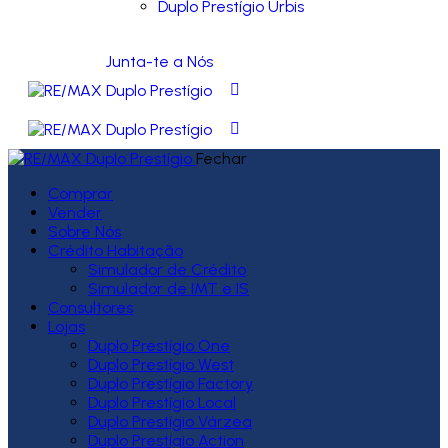
Duplo Prestígio Urbis
Junta-te a Nós
Fechar
Comprar
Vender
Sobre Nós
Crédito Habitação
Simulador de Crédito
Simulador de IMT e IS
Consultores
Lojas
Duplo Prestígio One
Duplo Prestígio West
Duplo Prestígio Factory
Duplo Prestígio Local
Duplo Prestígio Várzea
Duplo Prestígio Action