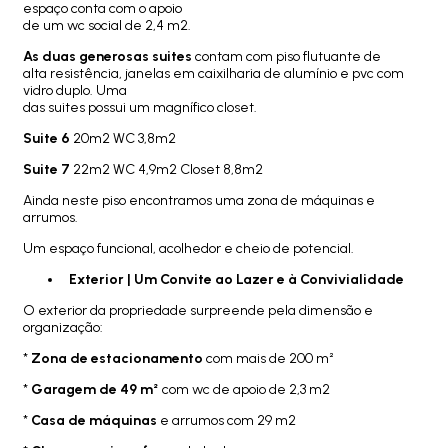
espaço conta com o apoio
de um wc social de 2,4 m2.
As duas generosas suites
contam com piso flutuante de
alta resistência, janelas em caixilharia de alumínio e pvc com
vidro duplo. Uma
das suites possui um magnífico closet.
Suite 6
20m2 WC 3,8m2
Suite 7
22m2 WC 4,9m2 Closet 8,8m2
Ainda neste piso encontramos uma zona de máquinas e
arrumos.
Um espaço funcional, acolhedor e cheio de potencial.
Exterior | Um Convite ao Lazer e à Convivialidade
O exterior da propriedade surpreende pela dimensão e
organização:
*
Zona de estacionamento
com mais de 200 m²
*
Garagem de 49 m²
com wc de apoio de 2,3 m2
*
Casa de máquinas
e arrumos com 29 m2