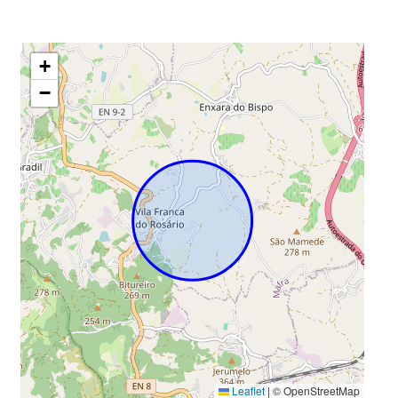
+
−
Leaflet
|
© OpenStreetMap