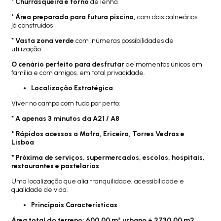
*
Churrasqueira e forno
de lenha
*
Área preparada para futura piscina,
com dois balneários
já construídos
*
Vasta zona verde
com inúmeras possibilidades de
utilização
O cenário perfeito para desfrutar
de momentos únicos em
família e com amigos, em total privacidade.
Localização Estratégica
Viver no campo com tudo por perto:
*
A apenas 3 minutos da A21 / A8
* Rápidos acessos a Mafra, Ericeira, Torres Vedras e
Lisboa
* Próxima de serviços, supermercados, escolas, hospitais,
restaurantes e pastelarias
Uma localização que alia tranquilidade, acessibilidade e
qualidade de vida.
Principais Características
Área total do terreno: 600,00 m² urbano + 2730,00 m2