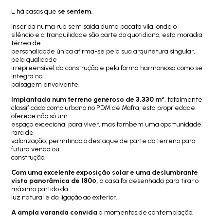
E há casas que
se sentem.
Inserida numa rua sem saída duma pacata vila, onde o
silêncio e a tranquilidade são parte do quotidiano, esta moradia
térrea de
personalidade única afirma-se pela sua arquitetura singular,
pela qualidade
irrepreensível da construção e pela forma harmoniosa como se
integra na
paisagem envolvente.
Implantada num terreno generoso de 3.330 m²
, totalmente
classificado como urbano no PDM de Mafra, esta propriedade
oferece não só um
espaço excecional para viver, mas também uma oportunidade
rara de
valorização, permitindo o destaque de parte do terreno para
futura venda ou
construção.
Com uma excelente exposição solar e uma deslumbrante
vista panorâmica de 180º,
a casa foi desenhada para tirar o
máximo partido da
luz natural e da ligação ao exterior.
A ampla varanda convida
a momentos de contemplação,