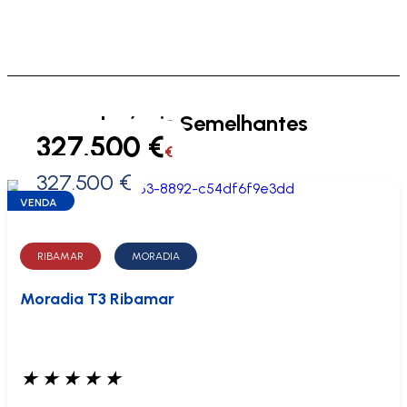
Imóveis Semelhantes
327.500 €
€
327.500 €
0 €
VENDA
RIBAMAR
MORADIA
Moradia T3 Ribamar
★
★
★
★
★