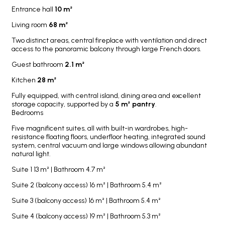
Entrance hall
10 m²
Living room
68 m²
Two distinct areas, central fireplace with ventilation and direct
access to the panoramic balcony through large French doors.
Guest bathroom
2.1 m²
Kitchen
28 m²
Fully equipped, with central island, dining area and excellent
storage capacity, supported by a
5 m² pantry
.
Bedrooms
Five magnificent suites, all with built-in wardrobes, high-
resistance floating floors, underfloor heating, integrated sound
system, central vacuum and large windows allowing abundant
natural light.
Suite 1 13 m² | Bathroom 4.7 m²
Suite 2 (balcony access) 16 m² | Bathroom 5.4 m²
Suite 3 (balcony access) 16 m² | Bathroom 5.4 m²
Suite 4 (balcony access) 19 m² | Bathroom 5.3 m²