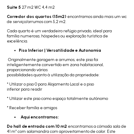
Suite 5
27 m2 WC 4,4 m2
Corredor dos quartos (15m2)
encontramos ainda mais um wc
de serviço/arrumos com 5,2 m2.
Cada quarto é um verdadeiro refúgio privado, ideal para
família numerosa, hóspedes ou exploração turística de
excelência.
Piso Inferior | Versatilidade e Autonomia
Originalmente garagem e arrumos, este piso foi
inteligentemente convertido em zona habitacional,
proporcionando várias
possibilidades quanto à utilização da propriedade:
* Utilizar o piso 0 para Alojamento Local e o piso
inferior para residir
* Utilizar este piso como espaço totalmente autónomo
* Receber família e amigos
Aqui encontramos:
Do hall de entrada com 10 m2
encontramos a cómoda sala de
41 m² com salamandra com aproveitamento de calor. Este