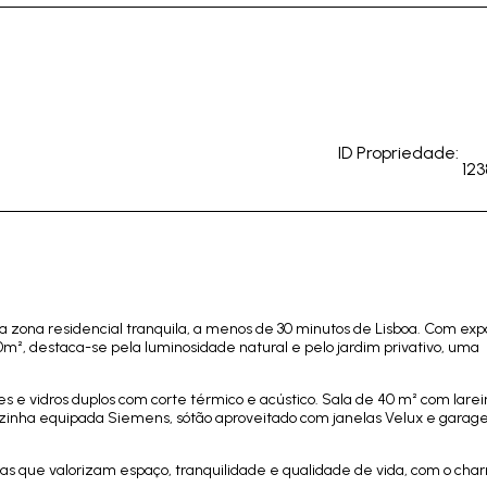
ID Propriedade:
123
 zona residencial tranquila, a menos de 30 minutos de Lisboa. Com exp
0m², destaca-se pela luminosidade natural e pelo jardim privativo, uma
ões e vidros duplos com corte térmico e acústico. Sala de 40 m² com larei
zinha equipada Siemens, sótão aproveitado com janelas Velux e gara
mílias que valorizam espaço, tranquilidade e qualidade de vida, com o ch