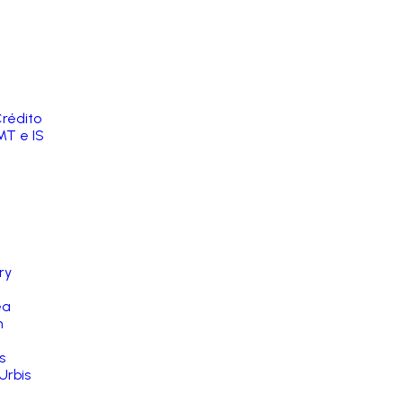
rédito
MT e IS
ry
ea
n
s
Urbis