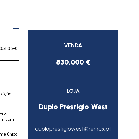
VENDA
851183-8
830.000 €
LOJA
osição
Duplo Prestígio West
ra e
gem com
duploprestigiowest@remax.pt
arme único