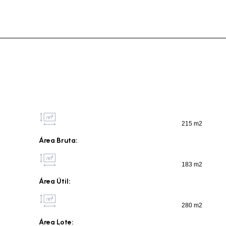
215 m2
Área Bruta:
183 m2
Área Útil:
280 m2
Área Lote: