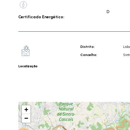
D
Certificado Energético:
Distrito:
Lisb
Concelho:
Sint
Localização
+
−