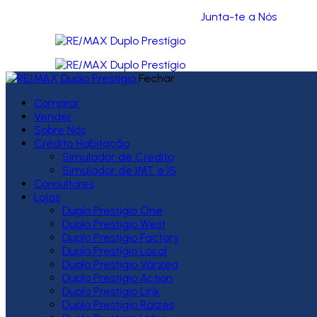
Junta-te a Nós
Fechar
Comprar
Vender
Sobre Nós
Crédito Habitação
Simulador de Crédito
Simulador de IMT e IS
Consultores
Lojas
Duplo Prestígio One
Duplo Prestígio West
Duplo Prestígio Factory
Duplo Prestígio Local
Duplo Prestígio Várzea
Duplo Prestígio Action
Duplo Prestígio Link
Duplo Prestígio Raízes