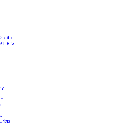
rédito
MT e IS
ry
ea
n
s
Urbis