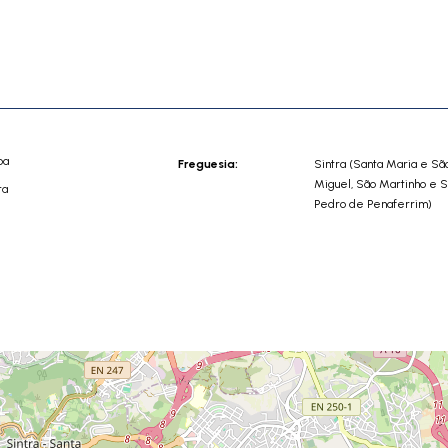
oa
Freguesia:
Sintra (Santa Maria e Sã
Miguel, São Martinho e 
ra
Pedro de Penaferrim)