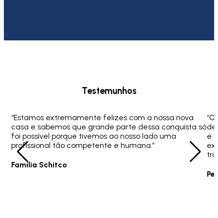
Testemunhos
“Estamos extremamente felizes com a nossa nova
“Q
casa e sabemos que grande parte dessa conquista só
ded
foi possível porque tivemos ao nosso lado uma
e 
profissional tão competente e humana.”
ex
tra
Família Schitco
Pe