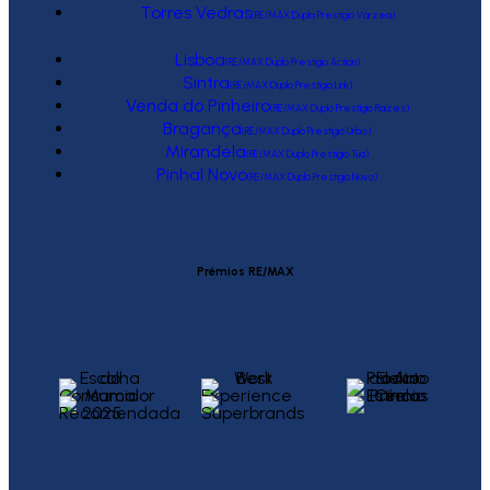
Torres Vedras
(RE/MAX Duplo Prestígio Várzea)
Lisboa
(RE/MAX Duplo Prestígio Action)
Sintra
(RE/MAX Duplo Prestígio Link)
Venda do Pinheiro
(RE/MAX Duplo Prestígio Raízes)
Bragança
(RE/MAX Duplo Prestígio Urbis)
Mirandela
(RE/MAX Duplo Prestígio Tua)
Pinhal Novo
(RE/MAX Duplo Prestígio Novo)
Prémios RE/MAX