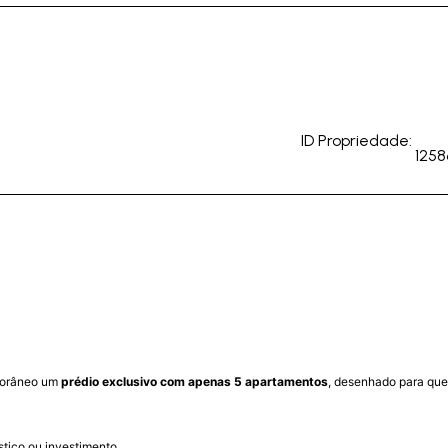
ID Propriedade:
1258
mporâneo um
prédio exclusivo com apenas 5 apartamentos
, desenhado para que
stico ou investimento.