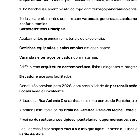
1 T2 Penthouse
apartamento de topo com
terraço panorâmico
e
vi
Todos os apartamentos contam com
varandas generosas
,
acabamen
conforto térmico.
Características Principais
Acabamentos
premium
e materiais de excelência.
Cozinhas equipadas
e
salas amplas
em open space.
Varandas e terraços privados
com vista mar.
Edifício com
arquitetura contemporânea
, linhas elegantes e integr
Elevador
e acessos facilitados.
Conclusão prevista para
2028
, com possibilidade de
personalizaçã
Localização e Envolvente
Situado na
Rua António Cravantes
, em pleno
centro de Peniche
, o 
A poucos minutos a pé da
Praia da Gamboa
,
Praia do Molhe Leste
e
Próximo de
restaurantes típicos
,
pastelarias
,
supermercados
,
ser
Fácil acesso às principais vias
A8 e IP6
que ligam Peniche a Lisboa 
Estilo de Vida