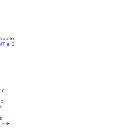
rédito
MT e IS
ry
ea
n
s
Urbis