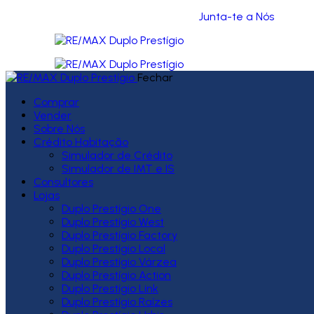
Junta-te a Nós
Fechar
Comprar
Vender
Sobre Nós
Crédito Habitação
Simulador de Crédito
Simulador de IMT e IS
Consultores
Lojas
Duplo Prestígio One
Duplo Prestígio West
Duplo Prestígio Factory
Duplo Prestígio Local
Duplo Prestígio Várzea
Duplo Prestígio Action
Duplo Prestígio Link
Duplo Prestígio Raízes