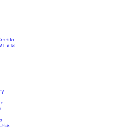
rédito
MT e IS
ry
ea
n
s
Urbis