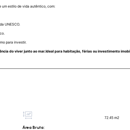
e um estilo de vida autêntico, com:
l da UNESCO.
co.
o para investir.
ia do viver junto ao mar.Ideal para habitação, férias ou investimento imobil
72.45 m2
Área Bruta: