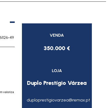
VENDA
61126-49
350.000 €
LOJA
Duplo Prestígio Várzea
m valoriza
duploprestigiovarzea@remax.pt