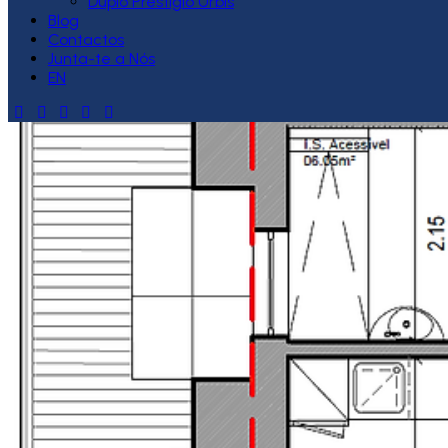
Duplo Prestígio Urbis
Blog
Contactos
Junta-te a Nós
EN