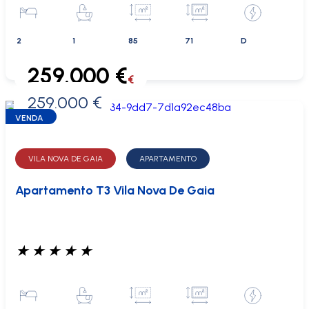
2
1
85
71
D
259.000 €
€
259.000 €
0 €
VENDA
VILA NOVA DE GAIA
APARTAMENTO
Apartamento T3 Vila Nova De Gaia
★
★
★
★
★