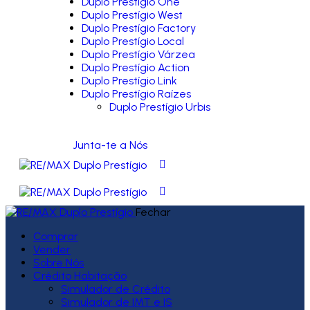
Duplo Prestígio One
Duplo Prestígio West
Duplo Prestígio Factory
Duplo Prestígio Local
Duplo Prestígio Várzea
Duplo Prestígio Action
Duplo Prestígio Link
Duplo Prestígio Raízes
Duplo Prestígio Urbis
Junta-te a Nós
Fechar
Comprar
Vender
Sobre Nós
Crédito Habitação
Simulador de Crédito
Simulador de IMT e IS