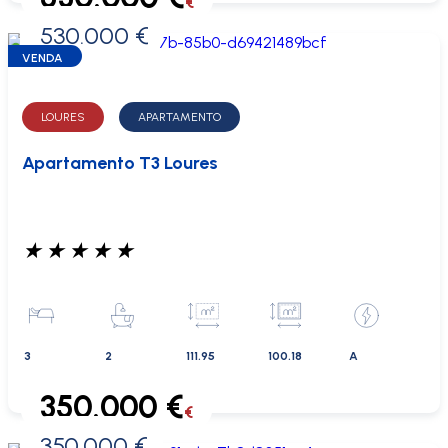
€
530.000 €
0 €
VENDA
LOURES
APARTAMENTO
Apartamento T3 Loures
★
★
★
★
★
3
2
111.95
100.18
A
350.000 €
€
350.000 €
0 €