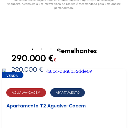
financeira. A consulta a um Intermediário de Crédito é recomendada para uma análise
personalizada.
Imóveis Semelhantes
290.000 €
€
290.000 €
0 €
VENDA
AGUALVA-CACÉM
APARTAMENTO
Apartamento T2 Agualva-Cacém