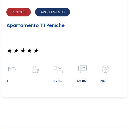
PENICHE
APARTAMENTO
Apartamento T1 Peniche
★
★
★
★
★
1
52.85
52.85
NC