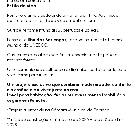
Lisboa em cerca de 1h.
Estilo de Vida
Peniche é uma cidade onde o mar dita o ritmo. Aqui, pode
desfrutar de um estilo de vida autêntico, com:
Surf de renome mundial (Supertubos e Baleal).
Passeios à
Ilha das Berlengas
, reserva natural e Património
Mundial da UNESCO.
Gastronomia local de excelência, especialmente peixe e
marisco fresco.
Uma comunidade acolhedora e dinâmica, perfeita tanto para
viver como para investir.
Um projeto exclusivo que combina modernidade, conforto
e a essência do viver junto ao mar.
Ideal para habitação, férias ou investimento imobiliário
seguro em Peniche.
*Projeto submetido na Câmara Municipal de Peniche.
**Início de construção 1o trimestre de 2026 – previsão de fim
2028.