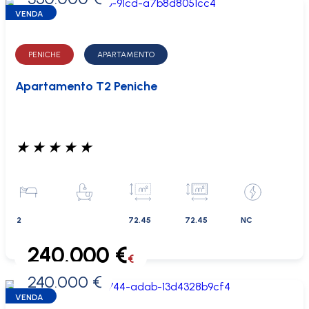
VENDA
PENICHE
APARTAMENTO
Apartamento T2 Peniche
★
★
★
★
★
2
72.45
72.45
NC
240.000 €
€
240.000 €
0 €
VENDA