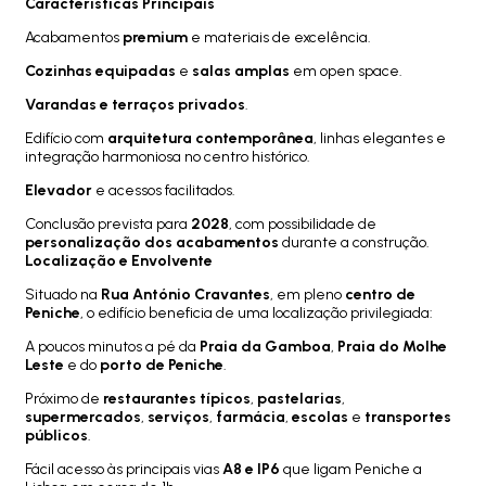
Características Principais
Acabamentos
premium
e materiais de excelência.
Cozinhas equipadas
e
salas amplas
em open space.
Varandas e terraços privados
.
Edifício com
arquitetura contemporânea
, linhas elegantes e
integração harmoniosa no centro histórico.
Elevador
e acessos facilitados.
Conclusão prevista para
2028
, com possibilidade de
personalização dos acabamentos
durante a construção.
Localização e Envolvente
Situado na
Rua António Cravantes
, em pleno
centro de
Peniche
, o edifício beneficia de uma localização privilegiada:
A poucos minutos a pé da
Praia da Gamboa
,
Praia do Molhe
Leste
e do
porto de Peniche
.
Próximo de
restaurantes típicos
,
pastelarias
,
supermercados
,
serviços
,
farmácia
,
escolas
e
transportes
públicos
.
Fácil acesso às principais vias
A8 e IP6
que ligam Peniche a