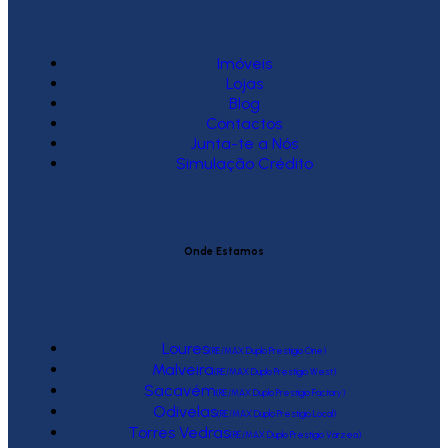
Imóveis
Lojas
Blog
Contactos
Junta-te a Nós
Simulação Crédito
Onde Estamos
Loures
(RE/MAX Duplo Prestígio One)
Malveira
(RE/MAX Duplo Prestígio West)
Sacavém
(RE/MAX Duplo Prestígio Factory)
Odivelas
(RE/MAX Duplo Prestígio Local)
Torres Vedras
(RE/MAX Duplo Prestígio Várzea)