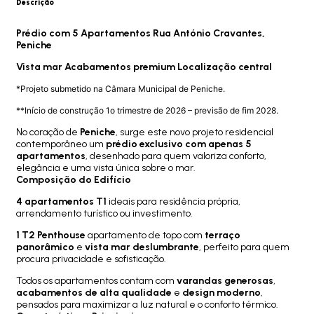
Descrição
Prédio com 5 Apartamentos Rua António Cravantes,
Peniche
Vista mar Acabamentos premium Localização central
*Projeto submetido na Câmara Municipal de Peniche.
**Início de construção 1o trimestre de 2026 – previsão de fim 2028.
No coração de
Peniche
, surge este novo projeto residencial
contemporâneo um
prédio exclusivo com apenas 5
apartamentos
, desenhado para quem valoriza conforto,
elegância e uma vista única sobre o mar.
Composição do Edifício
4 apartamentos T1
ideais para residência própria,
arrendamento turístico ou investimento.
1 T2 Penthouse
apartamento de topo com
terraço
panorâmico
e
vista mar deslumbrante
, perfeito para quem
procura privacidade e sofisticação.
Todos os apartamentos contam com
varandas generosas
,
acabamentos de alta qualidade
e
design moderno
,
pensados para maximizar a luz natural e o conforto térmico.