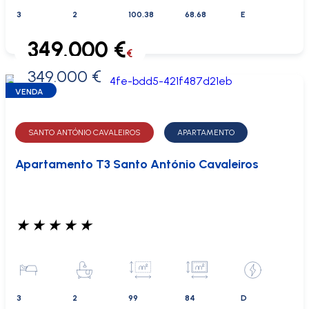
3
2
100.38
68.68
E
349.000 €
€
349.000 €
0 €
VENDA
SANTO ANTÓNIO CAVALEIROS
APARTAMENTO
Apartamento T3 Santo António Cavaleiros
★
★
★
★
★
3
2
99
84
D