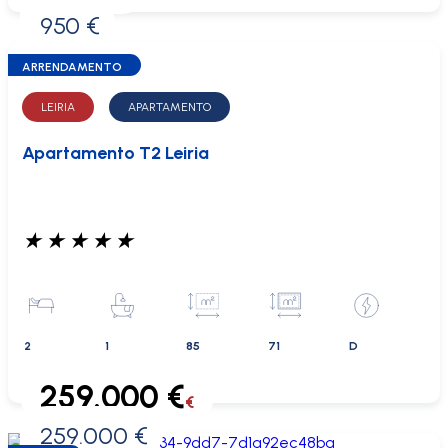
950 €
0 €
ARRENDAMENTO
LEIRIA
APARTAMENTO
Apartamento T2 Leiria
★
★
★
★
★
2
1
85
71
D
259.000 €
€
259.000 €
0 €