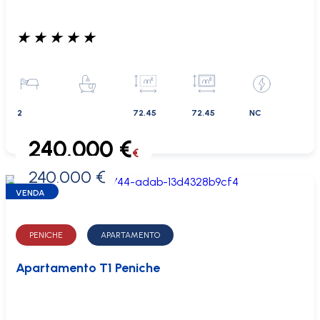
★
★
★
★
★
2
72.45
72.45
NC
240.000 €
€
240.000 €
0 €
VENDA
PENICHE
APARTAMENTO
Apartamento T1 Peniche