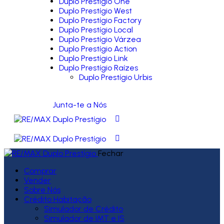
Duplo Prestígio One
Duplo Prestígio West
Duplo Prestígio Factory
Duplo Prestígio Local
Duplo Prestígio Várzea
Duplo Prestígio Action
Duplo Prestígio Link
Duplo Prestígio Raízes
Duplo Prestígio Urbis
Junta-te a Nós
Fechar
Comprar
Vender
Sobre Nós
Crédito Habitação
Simulador de Crédito
Simulador de IMT e IS