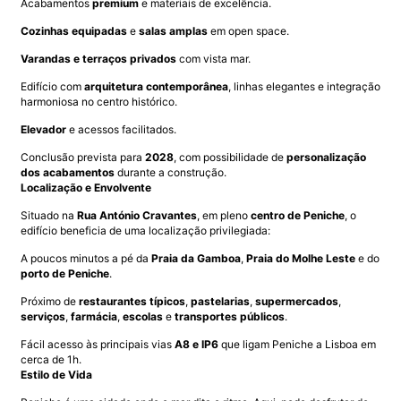
Acabamentos
premium
e materiais de excelência.
Cozinhas equipadas
e
salas amplas
em open space.
Varandas e terraços privados
com vista mar.
Edifício com
arquitetura contemporânea
, linhas elegantes e integração
harmoniosa no centro histórico.
Elevador
e acessos facilitados.
Conclusão prevista para
2028
, com possibilidade de
personalização
dos acabamentos
durante a construção.
Localização e Envolvente
Situado na
Rua António Cravantes
, em pleno
centro de Peniche
, o
edifício beneficia de uma localização privilegiada:
A poucos minutos a pé da
Praia da Gamboa
,
Praia do Molhe Leste
e do
porto de Peniche
.
Próximo de
restaurantes típicos
,
pastelarias
,
supermercados
,
serviços
,
farmácia
,
escolas
e
transportes públicos
.
Fácil acesso às principais vias
A8 e IP6
que ligam Peniche a Lisboa em
cerca de 1h.
Estilo de Vida