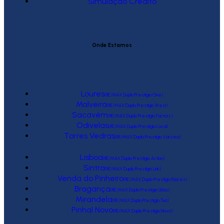
Simulação Crédito
Onde Estamos
Loures
(RE/MAX Duplo Prestígio One)
Malveira
(RE/MAX Duplo Prestígio West)
Sacavém
(RE/MAX Duplo Prestígio Factory)
Odivelas
(RE/MAX Duplo Prestígio Local)
Torres Vedras
(RE/MAX Duplo Prestígio Várzea)
Lisboa
(RE/MAX Duplo Prestígio Action)
Sintra
(RE/MAX Duplo Prestígio Link)
Venda do Pinheiro
(RE/MAX Duplo Prestígio Raízes)
Bragança
(RE/MAX Duplo Prestígio Urbis)
Mirandela
(RE/MAX Duplo Prestígio Tua)
Pinhal Novo
(RE/MAX Duplo Prestígio Novo)