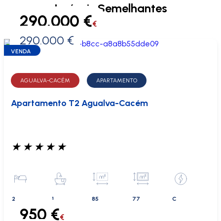
Imóveis Semelhantes
290.000 €
€
290.000 €
0 €
VENDA
AGUALVA-CACÉM
APARTAMENTO
Apartamento T2 Agualva-Cacém
★
★
★
★
★
2
1
85
77
C
950 €
€