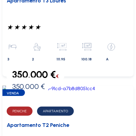
Apartamento T3 Loures
★
★
★
★
★
3
2
111.95
100.18
A
350.000 €
€
350.000 €
0 €
VENDA
PENICHE
APARTAMENTO
Apartamento T2 Peniche