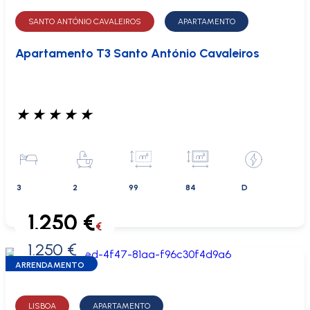
SANTO ANTÓNIO CAVALEIROS
APARTAMENTO
Apartamento T3 Santo António Cavaleiros
★
★
★
★
★
3
2
99
84
D
1.250 €
€
1.250 €
0 €
ARRENDAMENTO
LISBOA
APARTAMENTO