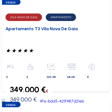
VENDA
VILA NOVA DE GAIA
APARTAMENTO
Apartamento T3 Vila Nova De Gaia
★
★
★
★
★
3
2
100.38
68.68
E
349.000 €
€
349.000 €
0 €
VENDA