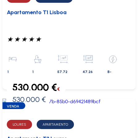
Apartamento T1 Lisboa
★
★
★
★
★
1
1
57.72
47.26
B-
530.000 €
€
530.000 €
0 €
VENDA
LOURES
APARTAMENTO