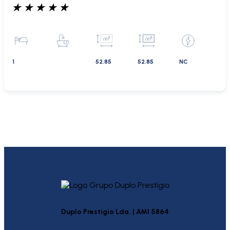
★
★
★
★
★
1
52.85
52.85
NC
Duplo Prestígio Lda. | AMI 5864