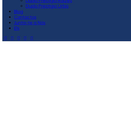
Duplo Prestígio Raízes
Duplo Prestígio Urbis
Blog
Contactos
Junta-te a Nós
EN