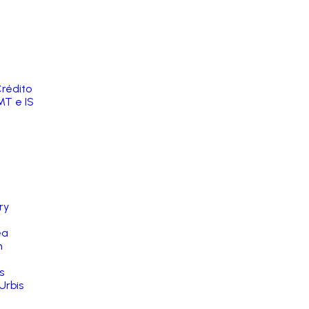
rédito
MT e IS
ry
ea
n
s
Urbis