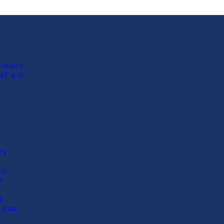
rédito
MT e IS
ry
ea
n
s
Urbis