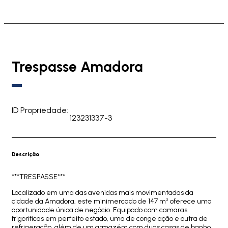
Trespasse Amadora
ID Propriedade:
123231337-3
Descrição
***TRESPASSE***
Localizado em uma das avenidas mais movimentadas da
cidade da Amadora, este minimercado de 147 m² oferece uma
oportunidade única de negócio. Equipado com camaras
frigoríficas em perfeito estado, uma de congelação e outra de
refrigeração, além de um armazém com duas casas de banho,