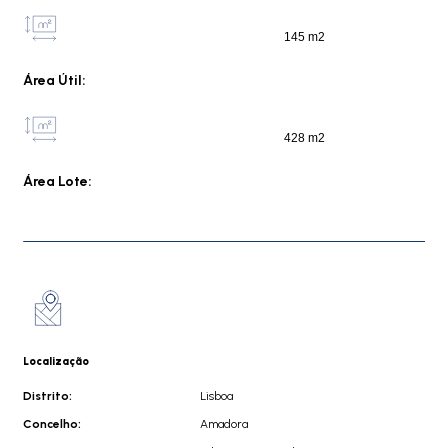
145 m2
Área Útil:
428 m2
Área Lote:
Localização
Distrito:
Lisboa
Concelho:
Amadora