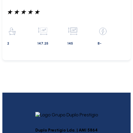
★
★
★
★
★
2
147.25
145
B-
Duplo Prestígio Lda. | AMI 5864