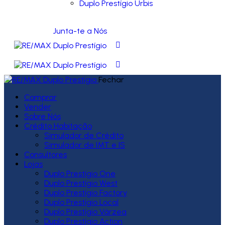
Duplo Prestígio Urbis
Junta-te a Nós
Fechar
Comprar
Vender
Sobre Nós
Crédito Habitação
Simulador de Crédito
Simulador de IMT e IS
Consultores
Lojas
Duplo Prestígio One
Duplo Prestígio West
Duplo Prestígio Factory
Duplo Prestígio Local
Duplo Prestígio Várzea
Duplo Prestígio Action