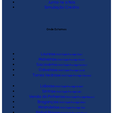
Junta-te a Nós
Simulação Crédito
Onde Estamos
Loures
(RE/MAX Duplo Prestígio One)
Malveira
(RE/MAX Duplo Prestígio West)
Sacavém
(RE/MAX Duplo Prestígio Factory)
Odivelas
(RE/MAX Duplo Prestígio Local)
Torres Vedras
(RE/MAX Duplo Prestígio Várzea)
Lisboa
(RE/MAX Duplo Prestígio Action)
Sintra
(RE/MAX Duplo Prestígio Link)
Venda do Pinheiro
(RE/MAX Duplo Prestígio Raízes)
Bragança
(RE/MAX Duplo Prestígio Urbis)
Mirandela
(RE/MAX Duplo Prestígio Tua)
Pinhal Novo
(RE/MAX Duplo Prestígio Novo)