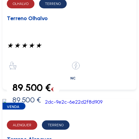
OLHALVO
TERRENO
Terreno Olhalvo
★
★
★
★
★
NC
89.500 €
€
89.500 €
0 €
VENDA
ALENQUER
TERRENO