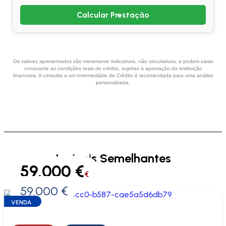
Calcular Prestação
Os valores apresentados são meramente indicativos, não vinculativos, e podem variar
consoante as condições reais de crédito, sujeitas à aprovação da instituição
financeira. A consulta a um Intermediário de Crédito é recomendada para uma análise
personalizada.
Imóveis Semelhantes
59.000 €
€
59.000 €
0 €
VENDA