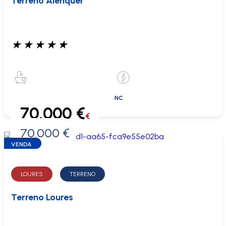
Terreno Alenquer
★
★
★
★
★
NC
70.000 €
€
70.000 €
0 €
VENDA
LOURES
TERRENO
Terreno Loures