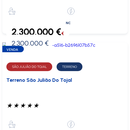
NC
2.300.000 €
€
2.300.000 €
0 €
VENDA
SÃO JULIÃO DO TOJAL
TERRENO
Terreno São Julião Do Tojal
★
★
★
★
★