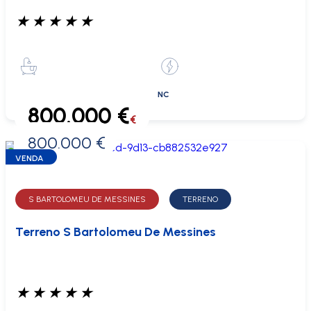
★
★
★
★
★
NC
800.000 €
€
800.000 €
0 €
VENDA
S BARTOLOMEU DE MESSINES
TERRENO
Terreno S Bartolomeu De Messines
★
★
★
★
★