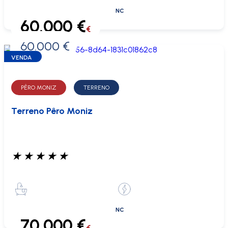
NC
60.000 €
€
60.000 €
0 €
VENDA
PÊRO MONIZ
TERRENO
Terreno Pêro Moniz
★
★
★
★
★
NC
70.000 €