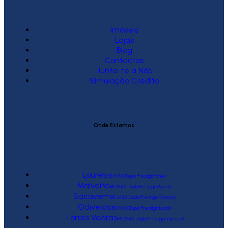
Imóveis
Lojas
Blog
Contactos
Junta-te a Nós
Simulação Crédito
Onde Estamos
Loures
(RE/MAX Duplo Prestígio One)
Malveira
(RE/MAX Duplo Prestígio West)
Sacavém
(RE/MAX Duplo Prestígio Factory)
Odivelas
(RE/MAX Duplo Prestígio Local)
Torres Vedras
(RE/MAX Duplo Prestígio Várzea)