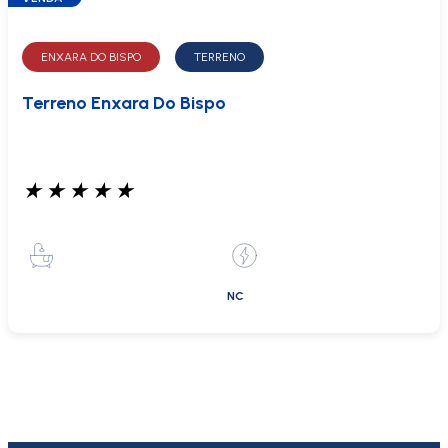
ENXARA DO BISPO
TERRENO
Terreno Enxara Do Bispo
★
★
★
★
★
NC