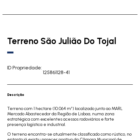
Terreno São Julião Do Tojal
ID Propriedade:
125861128-41
Descrição
Terreno com 1 hectare (10.064 m²) localizado junto ao MARL
Mercado Abastecedor da Região de Lisboa, numa zona
estratégica com excelentes acessos rodoviários e forte
presença logística e industrial.
O terreno encontra-se atualmente classificado como rústico, no
entanto já existiu parecer positivo da Câmara Municipal de