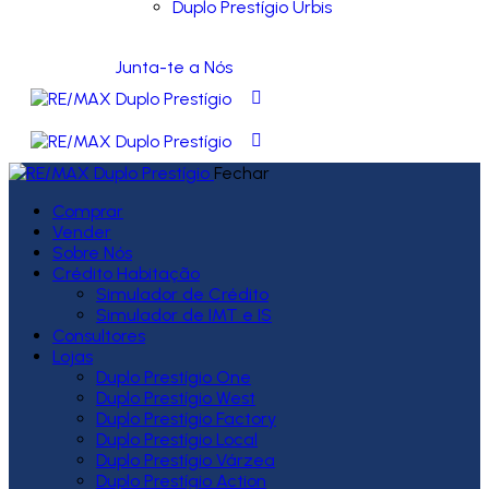
Duplo Prestígio Urbis
Junta-te a Nós
Fechar
Comprar
Vender
Sobre Nós
Crédito Habitação
Simulador de Crédito
Simulador de IMT e IS
Consultores
Lojas
Duplo Prestígio One
Duplo Prestígio West
Duplo Prestígio Factory
Duplo Prestígio Local
Duplo Prestígio Várzea
Duplo Prestígio Action