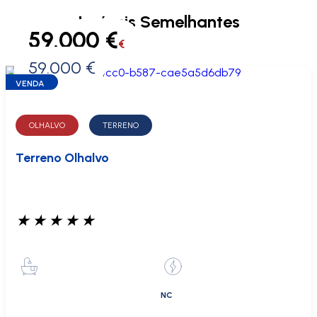
Imóveis Semelhantes
59.000 €
€
59.000 €
0 €
VENDA
OLHALVO
TERRENO
Terreno Olhalvo
★
★
★
★
★
NC