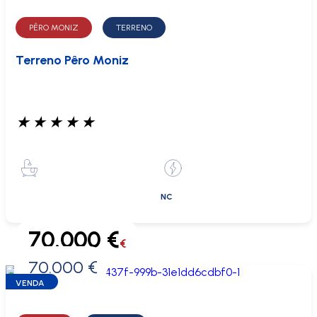
PÊRO MONIZ
TERRENO
Terreno Pêro Moniz
★
★
★
★
★
NC
70.000 €
€
70.000 €
0 €
VENDA