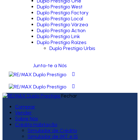
Duplo Prestígio One
Duplo Prestígio West
Duplo Prestígio Factory
Duplo Prestígio Local
Duplo Prestígio Várzea
Duplo Prestígio Action
Duplo Prestígio Link
Duplo Prestígio Raízes
Duplo Prestígio Urbis
Junta-te a Nós
Fechar
Comprar
Vender
Sobre Nós
Crédito Habitação
Simulador de Crédito
Simulador de IMT e IS