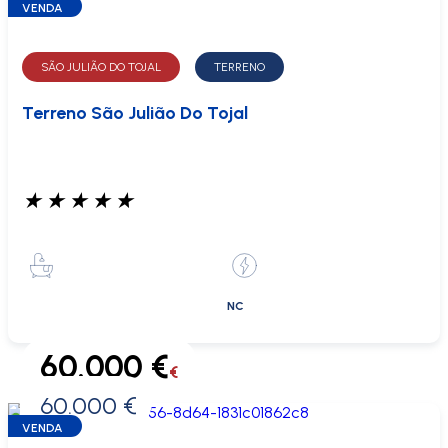
VENDA
SÃO JULIÃO DO TOJAL
TERRENO
Terreno São Julião Do Tojal
★
★
★
★
★
NC
60.000 €
€
60.000 €
0 €
VENDA