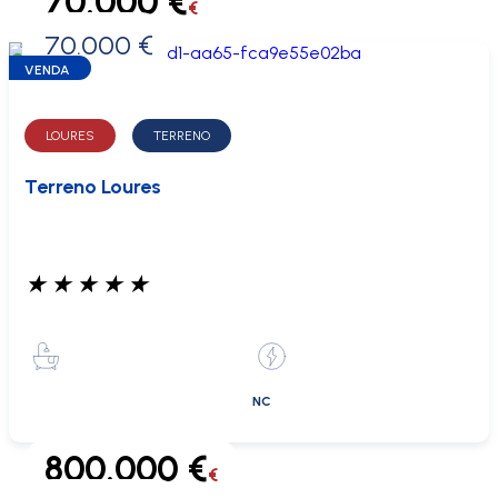
70.000 €
€
70.000 €
0 €
VENDA
LOURES
TERRENO
Terreno Loures
★
★
★
★
★
NC
800.000 €
€