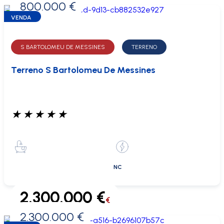
800.000 €
0 €
VENDA
S BARTOLOMEU DE MESSINES
TERRENO
Terreno S Bartolomeu De Messines
★
★
★
★
★
NC
2.300.000 €
€
2.300.000 €
0 €