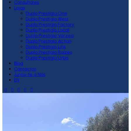
Consultores
Lojas
Duplo Prestígio One
Duplo Prestígio West
Duplo Prestígio Factory
Duplo Prestígio Local
Duplo Prestígio Várzea
Duplo Prestígio Action
Duplo Prestígio Link
Duplo Prestígio Raízes
Duplo Prestígio Urbis
Blog
Contactos
Junta-te a Nós
EN