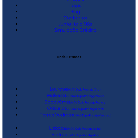
Lojas
Blog
Contactos
Junta-te a Nós
Simulação Crédito
Onde Estamos
Loures
(RE/MAX Duplo Prestígio One)
Malveira
(RE/MAX Duplo Prestígio West)
Sacavém
(RE/MAX Duplo Prestígio Factory)
Odivelas
(RE/MAX Duplo Prestígio Local)
Torres Vedras
(RE/MAX Duplo Prestígio Várzea)
Lisboa
(RE/MAX Duplo Prestígio Action)
Sintra
(RE/MAX Duplo Prestígio Link)