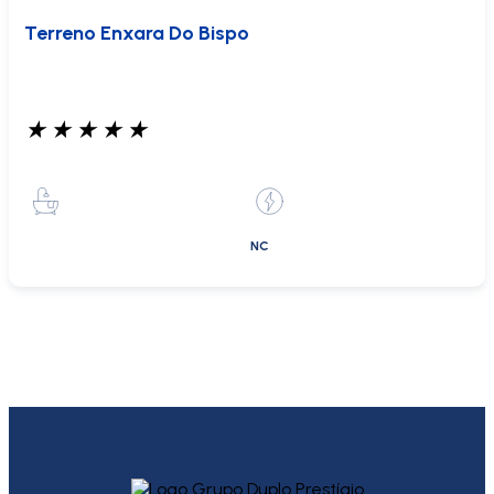
Terreno Enxara Do Bispo
★
★
★
★
★
NC