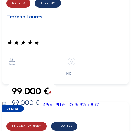
LOURES
TERRENO
Terreno Loures
★
★
★
★
★
NC
99.000 €
€
99.000 €
0 €
VENDA
ENXARA DO BISPO
TERRENO