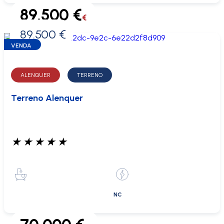
89.500 €
€
89.500 €
0 €
VENDA
ALENQUER
TERRENO
Terreno Alenquer
★
★
★
★
★
NC