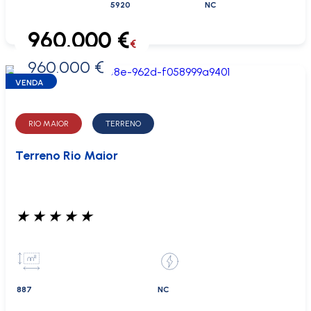
5920
NC
960.000 €
€
960.000 €
0 €
VENDA
RIO MAIOR
TERRENO
Terreno Rio Maior
★
★
★
★
★
887
NC