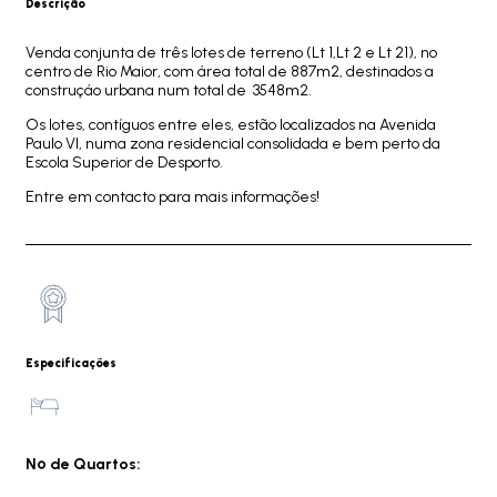
Descrição
Venda conjunta de três lotes de terreno (Lt 1,Lt 2 e Lt 21), no
centro de Rio Maior, com área total de 887m2, destinados a
construçáo urbana num total de 3548m2.
Os lotes, contíguos entre eles, estão localizados na Avenida
Paulo VI, numa zona residencial consolidada e bem perto da
Escola Superior de Desporto.
Entre em contacto para mais informações!
Especificações
Nº de Quartos: