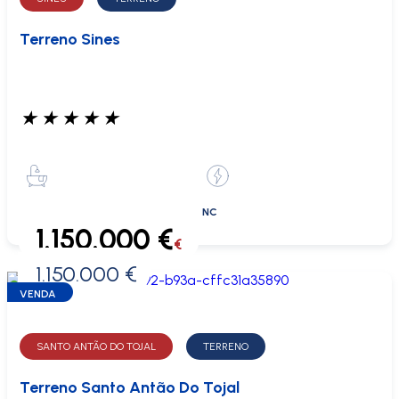
Terreno Sines
★
★
★
★
★
NC
1.150.000 €
€
1.150.000 €
0 €
VENDA
SANTO ANTÃO DO TOJAL
TERRENO
Terreno Santo Antão Do Tojal