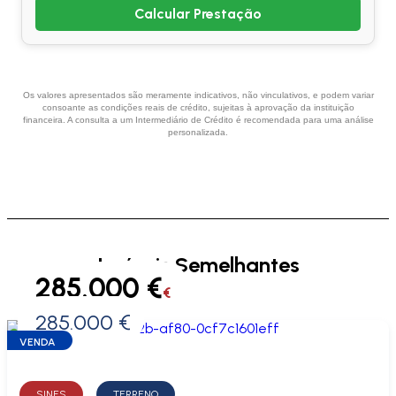
Calcular Prestação
Os valores apresentados são meramente indicativos, não vinculativos, e podem variar
consoante as condições reais de crédito, sujeitas à aprovação da instituição
financeira. A consulta a um Intermediário de Crédito é recomendada para uma análise
personalizada.
Imóveis Semelhantes
285.000 €
€
285.000 €
0 €
VENDA
SINES
TERRENO