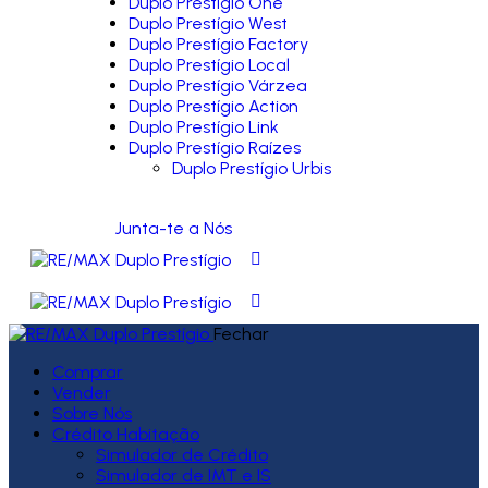
Duplo Prestígio One
Duplo Prestígio West
Duplo Prestígio Factory
Duplo Prestígio Local
Duplo Prestígio Várzea
Duplo Prestígio Action
Duplo Prestígio Link
Duplo Prestígio Raízes
Duplo Prestígio Urbis
Junta-te a Nós
Fechar
Comprar
Vender
Sobre Nós
Crédito Habitação
Simulador de Crédito
Simulador de IMT e IS