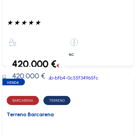
★
★
★
★
★
NC
420.000 €
€
420.000 €
0 €
VENDA
BARCARENA
TERRENO
Terreno Barcarena