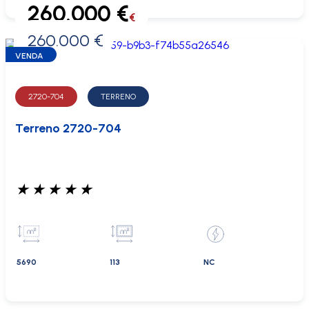
260.000 €
€
260.000 €
0 €
VENDA
2720-704
TERRENO
Terreno 2720-704
★
★
★
★
★
5690
113
NC