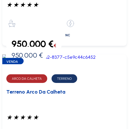
★
★
★
★
★
NC
950.000 €
€
950.000 €
0 €
VENDA
ARCO DA CALHETA
TERRENO
Terreno Arco Da Calheta
★
★
★
★
★