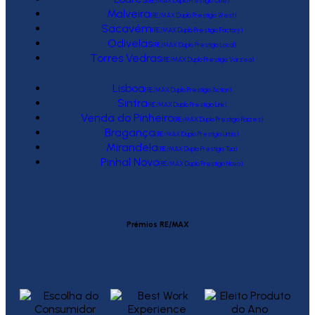
(RE/MAX Duplo Prestígio One)
Malveira
(RE/MAX Duplo Prestígio West)
Sacavém
(RE/MAX Duplo Prestígio Factory)
Odivelas
(RE/MAX Duplo Prestígio Local)
Torres Vedras
(RE/MAX Duplo Prestígio Várzea)
Lisboa
(RE/MAX Duplo Prestígio Action)
Sintra
(RE/MAX Duplo Prestígio Link)
Venda do Pinheiro
(RE/MAX Duplo Prestígio Raízes)
Bragança
(RE/MAX Duplo Prestígio Urbis)
Mirandela
(RE/MAX Duplo Prestígio Tua)
Pinhal Novo
(RE/MAX Duplo Prestígio Novo)
Prémios RE/MAX