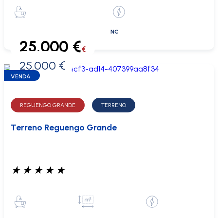
NC
25.000 €
€
25.000 €
0 €
VENDA
REGUENGO GRANDE
TERRENO
Terreno Reguengo Grande
★
★
★
★
★