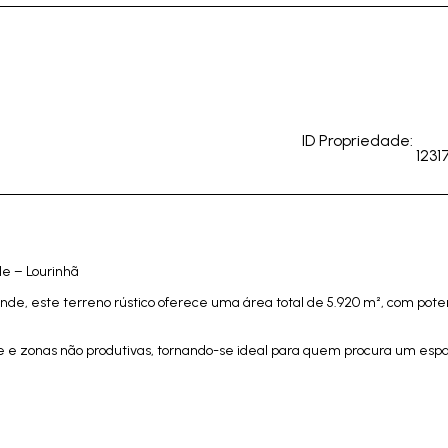
ID Propriedade:
1231
e – Lourinhã
nde, este terreno rústico oferece uma área total de 5.920 m², com pote
se e zonas não produtivas, tornando-se ideal para quem procura um esp