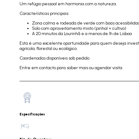
Um refúgio pessoal em harmonia com a natureza.
Características principais:
Zona calma e rodeada de verde com boas acessibilida
Solo com aproveitamento misto (pinhal + cultivo)
A 20 minutos da Lourinhã e a menos de 1h de Lisboa
Esta é uma excelente oportunidade para quem deseja investi
agrícola, florestal ou ecológico.
Coordenadas disponíveis sob pedido.
Entre em contacto para saber mais ou agendar visita.
Especificações