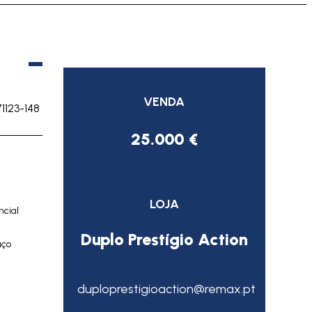
VENDA
71123-148
25.000 €
LOJA
ncial
Duplo Prestígio Action
aço
duploprestigioaction@remax.pt