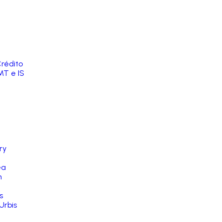
rédito
MT e IS
ry
ea
n
s
Urbis