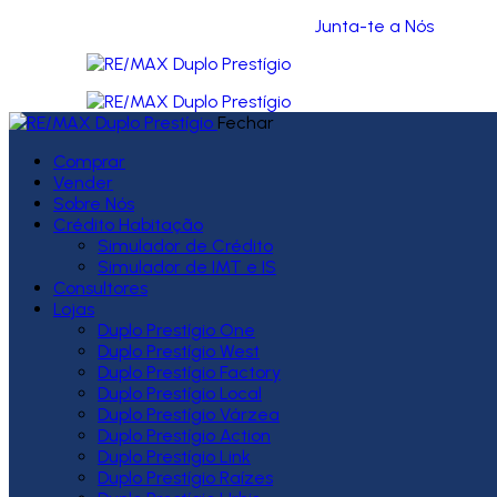
Junta-te a Nós
Fechar
Comprar
Vender
Sobre Nós
Crédito Habitação
Simulador de Crédito
Simulador de IMT e IS
Consultores
Lojas
Duplo Prestígio One
Duplo Prestígio West
Duplo Prestígio Factory
Duplo Prestígio Local
Duplo Prestígio Várzea
Duplo Prestígio Action
Duplo Prestígio Link
Duplo Prestígio Raízes