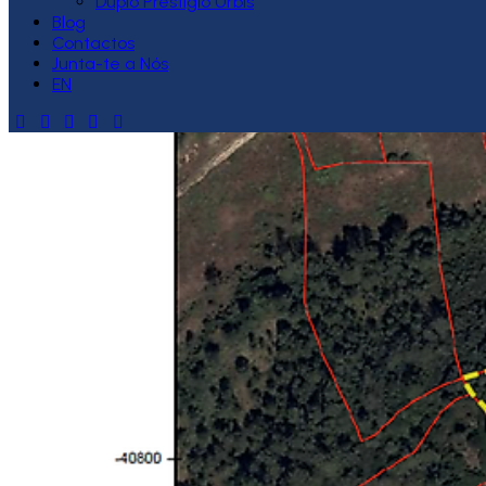
Duplo Prestígio Urbis
Blog
Contactos
Junta-te a Nós
EN