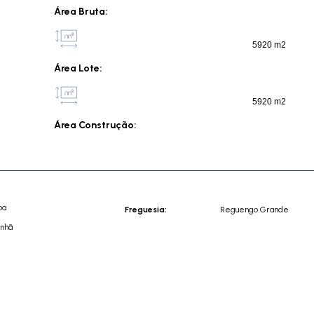
Área Bruta:
5920 m2
Área Lote:
5920 m2
Área Construção:
oa
Freguesia:
Reguengo Grande
inhã