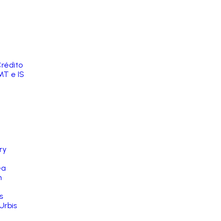
rédito
MT e IS
ry
ea
n
s
Urbis