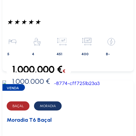
★
★
★
★
★
5
4
451
400
B-
1.000.000 €
€
1.000.000 €
0 €
VENDA
BAÇAL
MORADIA
Moradia T6 Baçal