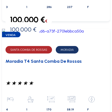
3
1
286
237
F
100.000 €
€
100.000 €
0 €
VENDA
SANTA COMBA DE ROSSAS
MORADIA
Moradia T4 Santa Comba De Rossas
★
★
★
★
★
4
1
170
58.19
F