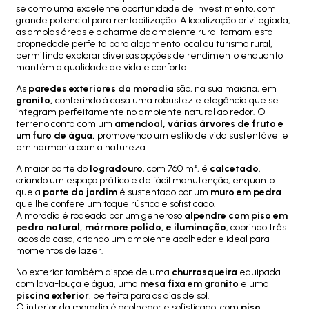
se como uma excelente oportunidade de investimento, com
grande potencial para rentabilização. A localização privilegiada,
as amplas áreas e o charme do ambiente rural tornam esta
propriedade perfeita para alojamento local ou turismo rural,
permitindo explorar diversas opções de rendimento enquanto
mantém a qualidade de vida e conforto.
As
paredes exteriores da moradia
são, na sua maioria, em
granito,
conferindo à casa uma robustez e elegância que se
integram perfeitamente no ambiente natural ao redor. O
terreno conta com um
amendoal, várias árvores de fruto e
um furo de água,
promovendo um estilo de vida sustentável e
em harmonia com a natureza.
A maior parte do
logradouro
, com 760 m², é
calcetado
,
criando um espaço prático e de fácil manutenção, enquanto
que a
parte do jardim
é sustentado por um
muro em pedra
que lhe confere um toque rústico e sofisticado.
A moradia é rodeada por um generoso
alpendre com piso em
pedra natural,
mármore polido, e iluminação
, cobrindo três
lados da casa, criando um ambiente acolhedor e ideal para
momentos de lazer.
No exterior também dispoe de uma
churrasqueira
equipada
com lava-louça e água, uma
mesa fixa em granito
e uma
piscina exterior
, perfeita para os dias de sol.
O interior da moradia é acolhedor e sofisticado, com
piso