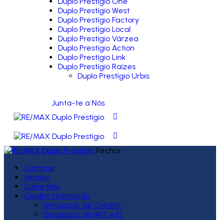
Duplo Prestígio One
Duplo Prestígio West
Duplo Prestígio Factory
Duplo Prestígio Local
Duplo Prestígio Várzea
Duplo Prestígio Action
Duplo Prestígio Link
Duplo Prestígio Raízes
Duplo Prestígio Urbis
Junta-te a Nós
Fechar
Comprar
Vender
Sobre Nós
Crédito Habitação
Simulador de Crédito
Simulador de IMT e IS