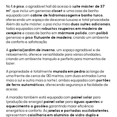
No
1.º piso
, o agradável hall dá acesso à s
uíte máster de 37
m²
, que inclui um generoso
closet
e uma casa de banho
equipada com
cabine de hidromassagem e banho turco
,
oferecendo um espaço de descanso luxuoso e total privacidade.
Além da suíte máster, o piso inclui mais
duas suítes adicionais
,
todas equipadas com
robustos roupeiros em madeira de
cerejeira
e casas de banho em
mármore polido
, com
polibã
generoso e
piso flutuante de madeira
, criando um ambiente
de conforto e sofisticação.
A
galeria/jardim de inverno
, um espaço agradável e de
relaxamento, oferece versatilidade para várias atividades,
criando um ambiente tranquilo e perfeito para momentos de
lazer.
A propriedade é totalmente
murada em pedra
ao longo de
uma frente de cerca de 130 metros, com duas entradas (uma
mais a sul e outra mais a norte), ambas equipadas com
portões
de ferro automáticos
, oferecendo segurança e facilidade de
acesso.
A moradia também está equipada com
painel solar
para
(produção de energia)
painel solar
para
águas quentes
e
aquecimento a gasóleo
garantindo maior eficiência
energética e conforto. As j
anelas e portadas oscilobatentes
,
apresentam
caixilharia em alumínio de vidro duplo e