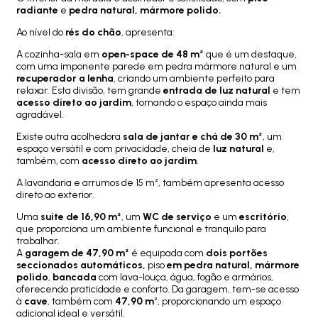
radiante
e
pedra natural, mármore polido.
Ao nível do
rés do chão
, apresenta:
A cozinha-sala em
open-space de 48 m²
que é um destaque,
com uma imponente parede em pedra mármore natural e um
recuperador a lenha
, criando um ambiente perfeito para
relaxar. Esta divisão, tem grande
entrada de luz natural
e tem
acesso direto ao jardim
, tornando o espaço ainda mais
agradável.
Existe outra acolhedora
sala de jantar e chá de 30 m²
, um
espaço versátil e com privacidade, cheia de
luz natural
e,
também, com
acesso direto ao jardim
.
A lavandaria e arrumos de 15 m², também apresenta acesso
direto ao exterior.
Uma
suite de 16,90 m²
, um
WC de serviço
e um
escritório
,
que proporciona um ambiente funcional e tranquilo para
trabalhar.
A
garagem de 47,90 m²
é equipada com
dois portões
seccionados automáticos,
piso
em pedra natural, mármore
polido
,
bancada
com lava-louça, água, fogão e armários,
oferecendo praticidade e conforto. Da garagem, tem-se acesso
à
cave
, também com
47,90 m
², proporcionando um espaço
adicional ideal e versátil.