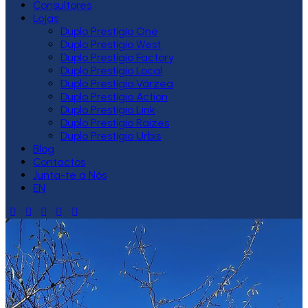
Consultores
Lojas
Duplo Prestígio One
Duplo Prestígio West
Duplo Prestígio Factory
Duplo Prestígio Local
Duplo Prestígio Várzea
Duplo Prestígio Action
Duplo Prestígio Link
Duplo Prestígio Raízes
Duplo Prestígio Urbis
Blog
Contactos
Junta-te a Nós
EN