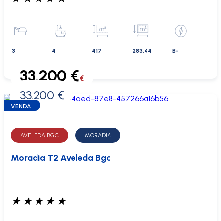
3
4
417
283.44
B-
33.200 €
€
33.200 €
0 €
VENDA
AVELEDA BGC
MORADIA
Moradia T2 Aveleda Bgc
★
★
★
★
★