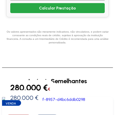
Calcular Prestação
Os valores apresentados são meramente indicativos, não vinculativos, e podem variar
consoante as condições reais de crédito, sujeitas à aprovação da instituição
financeira. A consulta a um Intermediário de Crédito é recomendada para uma análise
personalizada.
Imóveis Semelhantes
280.000 €
€
280.000 €
0 €
VENDA