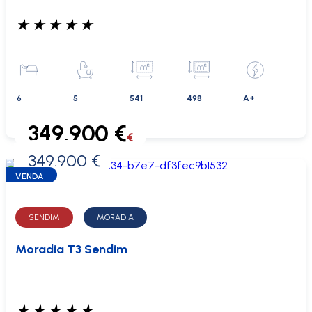
★
★
★
★
★
6
5
541
498
A+
349.900 €
€
349.900 €
0 €
VENDA
SENDIM
MORADIA
Moradia T3 Sendim
★
★
★
★
★