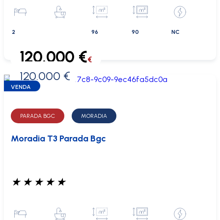
2
96
90
NC
120.000 €
€
120.000 €
0 €
VENDA
PARADA BGC
MORADIA
Moradia T3 Parada Bgc
★
★
★
★
★