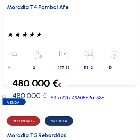
Moradia T4 Pombal Afe
★
★
★
★
★
4
2
177.66
113.12
D
480.000 €
€
480.000 €
0 €
VENDA
REBORDÃOS
MORADIA
Moradia T5 Rebordãos