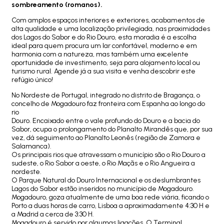
sombreamento (romanos).
Com amplos espaços interiores e exteriores, acabamentos de
alta qualidade e uma localização privilegiada, nas proximidades
dos Lagos do Sabor e do Rio Douro, esta moradia é a escolha
ideal para quem procura um lar confortável, moderno e em
harmonia com a natureza, mas também uma excelente
oportunidade de investimento, seja para alojamento local ou
turismo rural. Agende já a sua visita e venha descobrir este
refúgio único!
No Nordeste de Portugal, integrado no distrito de Bragança, o
concelho de Mogadouro faz fronteira com Espanha ao longo do
rio
Douro. Encaixado entre o vale profundo do Douro e a bacia do
Sabor, ocupa o prolongamento do Planalto Mirandês que, por sua
vez, dá seguimento ao Planalto Leonês (região de Zamora e
Salamanca).
Os principais rios que atravessam o município são o Rio Douro a
sudeste, o Rio Sabor a oeste, o Rio Maçãs e o Rio Angueira a
nordeste.
O Parque Natural do Douro Internacional e os deslumbrantes
Lagos do Sabor estão inseridos no município de Mogadouro.
Mogadouro, goza atualmente de uma boa rede viária, ficando o
Porto a duas horas de carro, Lisboa a aproximadamente 4:30 H e
a Madrid a cerca de 3:30 H.
Mogadouro é servido por algumas ligações. O Terminal