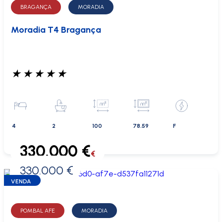
BRAGANÇA
MORADIA
Moradia T4 Bragança
★
★
★
★
★
4
2
100
78.59
F
330.000 €
€
330.000 €
0 €
VENDA
POMBAL AFE
MORADIA