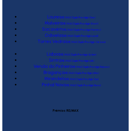
Loures
(RE/MAX Duplo Prestígio One)
Malveira
(RE/MAX Duplo Prestígio West)
Sacavém
(RE/MAX Duplo Prestígio Factory)
Odivelas
(RE/MAX Duplo Prestígio Local)
Torres Vedras
(RE/MAX Duplo Prestígio Várzea)
Lisboa
(RE/MAX Duplo Prestígio Action)
Sintra
(RE/MAX Duplo Prestígio Link)
Venda do Pinheiro
(RE/MAX Duplo Prestígio Raízes)
Bragança
(RE/MAX Duplo Prestígio Urbis)
Mirandela
(RE/MAX Duplo Prestígio Tua)
Pinhal Novo
(RE/MAX Duplo Prestígio Novo)
Prémios RE/MAX