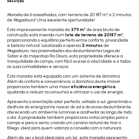
Descrição
Moradia de 6 assoalhadas, com terreno de 20 187 m² a 2 minutos
de Mogadouro! Uma excelente oportunidade!
Esta impressionante moradia de
379 m²
de área bruta de
construção está inserida num
lote de terreno de 20187 m²
,
proporcionando o equilíbrio perfeito entre conforto, privacidade
e beleza natural. Localizada a apenas
2 minutos
de
Mogadouro, nas proximidades dos deslumbrantes Lagos do
Sabor e do majestoso Rio Douro, esta propriedade oferece a
tranquilidade do campo, com fácil acesso à vila/cidade e a todas
as suas comodidades e serviços.
Esta moradia está equipada com um sistema de domótica.
Além do conforto e conveniência, a domótica deste imóvel
proporciona também uma maior
eficiência energética
,
ajudando a reduzir os consumos e otimizar o uso de energia.
Apresenta a orientação solar perfeita, voltada a sul, garantindo o
desfrute do energizante nascer do sol e do ocaso deslumbrante,
oferecendo um ambiente luminoso e acolhedor ao longo de todo
o dia. A propriedade também proporciona vistas amplas para o
campo e para a serra, criando um cenário natural de tirar o
fôlego, ideal para quem valoriza a conexão com a natureza.
Além de ser o local ideal para um lar, esta moradia apresenta-