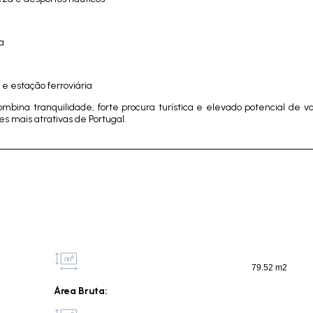
ca
 e estação ferroviária
na tranquilidade, forte procura turística e elevado potencial de va
es mais atrativas de Portugal.
79.52 m2
Área Bruta: