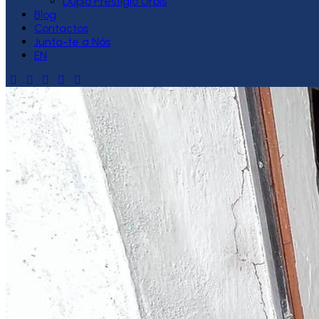
Duplo Prestígio Urbis
Blog
Contactos
Junta-te a Nós
EN