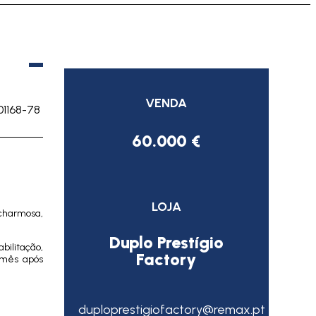
VENDA
01168-78
60.000 €
LOJA
 charmosa,
Duplo Prestígio
bilitação,
Factory
o mês após
duploprestigiofactory@remax.pt