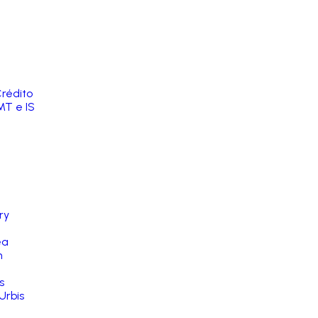
rédito
MT e IS
ry
ea
n
s
Urbis