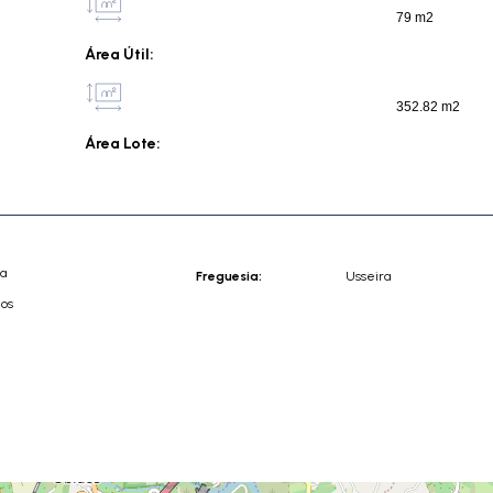
79 m2
Área Útil:
352.82 m2
Área Lote:
ia
Freguesia:
Usseira
dos