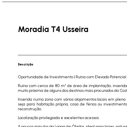
Moradia T4 Usseira
Descrição
Oportunidade de Investimento | Ruína com Elevado Potencial
Ruína com cerca de 80 m² de área de implantação, inserida 
muito próxima de alguns dos destinos mais procurados da Cos
Inserida numa zona com vários alojamentos locais em plena 
seja para habitação própria, casa de férias ou investimen
reconstrução.
Localização privilegiada e excelentes acessos:
A poucos minutos da Lagoa de Óbidos, ideal para lazer, natur