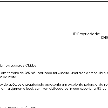
ID Propriedade:
1241
 junto à Lagoa de Óbidos
em terreno de 365 m², localizada na Usseira, uma aldeia tranquila e
ta de Prata.
exploração, esta propriedade apresenta um excelente potencial de rea
to em alojamento local, com rentabilidade estimada superior a 8% a
eza e desportos náuticos