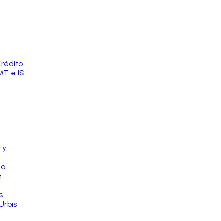
rédito
MT e IS
ry
ea
n
s
Urbis