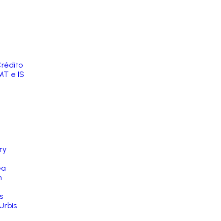
rédito
MT e IS
ry
ea
n
s
Urbis