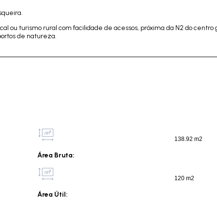
squeira.
cal ou turismo rural com facilidade de acessos, próxima da N2 do centro
portos de natureza.
138.92 m2
Área Bruta:
120 m2
Área Útil: