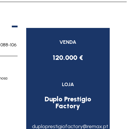
VENDA
1088-106
120.000 €
amosa
LOJA
Duplo Prestígio
Factory
duploprestigiofactory@remax.pt