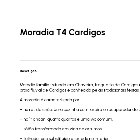
Moradia T4 Cardigos
Descrição
Moradia familiar situada em Chaveira, freguesia de Cardigos 
praia fluvial de Cardigos e conhecida pelas tradicionais festas
A moradia é caracterizada por :
– no rés de chão, uma cozinha com lareira e recuperador de ca
– no 1° andar , quatro quartos e uma wc comum.
– sótão transformado em zina de arrumos.
– telhado todo substituido e forrado no interior.