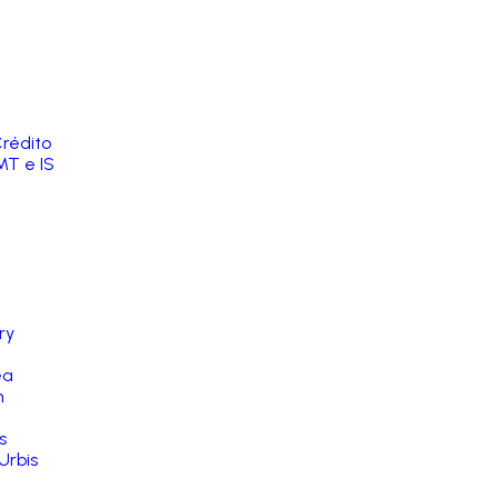
rédito
MT e IS
ry
ea
n
s
Urbis