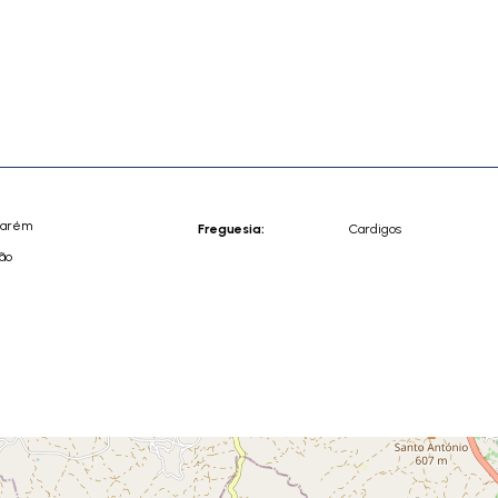
tarém
Freguesia:
Cardigos
ão