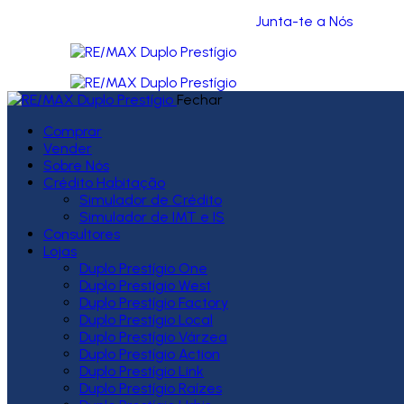
Junta-te a Nós
Fechar
Comprar
Vender
Sobre Nós
Crédito Habitação
Simulador de Crédito
Simulador de IMT e IS
Consultores
Lojas
Duplo Prestígio One
Duplo Prestígio West
Duplo Prestígio Factory
Duplo Prestígio Local
Duplo Prestígio Várzea
Duplo Prestígio Action
Duplo Prestígio Link
Duplo Prestígio Raízes