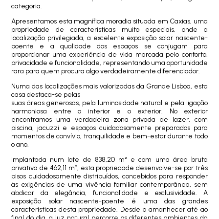
categoria.
Apresentamos esta magnífica moradia situada em Caxias, uma
propriedade de características muito especiais, onde a
localização privilegiada, a excelente exposição solar nascente-
poente e a qualidade dos espaços se conjugam para
proporcionar uma experiência de vida marcada pelo conforto,
privacidade e funcionalidade, representando uma oportunidade
rara para quem procura algo verdadeiramente diferenciador.
Numa das localizações mais valorizadas da Grande Lisboa, esta
casa destaca-se pelas
suas áreas generosas, pela luminosidade natural e pela ligação
harmoniosa entre o interior e o exterior. No exterior
encontramos uma verdadeira zona privada de lazer, com
piscina, jacuzzi e espaços cuidadosamente preparados para
momentos de convívio, tranquilidade e bem-estar durante todo
o ano.
Implantada num lote de 838,20 m² e com uma área bruta
privativa de 462,11 m², esta propriedade desenvolve-se por três
pisos cuidadosamente distribuídos, concebidos para responder
às exigências de uma vivência familiar contemporânea, sem
abdicar da elegância, funcionalidade e exclusividade. A
exposição solar nascente-poente é uma das grandes
características desta propriedade. Desde o amanhecer até ao
final do dia, a luz natural percorre os diferentes ambientes da