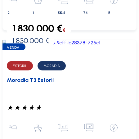
2
1
55.4
74
E
1.830.000 €
€
1.830.000 €
0 €
VENDA
ESTORIL
MORADIA
Moradia T3 Estoril
★
★
★
★
★