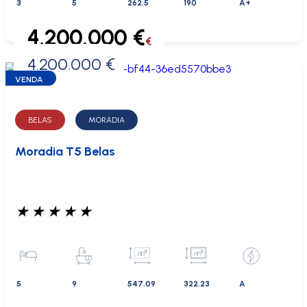
3
5
262.5
190
A+
4.200.000 €
€
4.200.000 €
0 €
VENDA
BELAS
MORADIA
Moradia T5 Belas
★
★
★
★
★
5
9
547.09
322.23
A