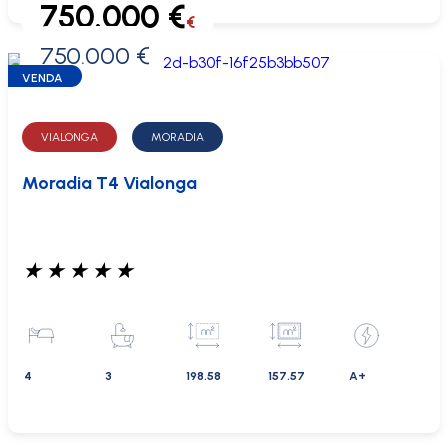
750.000 €
€
750.000 €
0 €
VENDA
VIALONGA
MORADIA
Moradia T4 Vialonga
★
★
★
★
★
4
3
198.58
157.57
A+