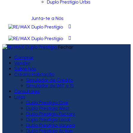
Duplo Prestígio Urbis
Junta-te a Nós
Fechar
Comprar
Vender
Sobre Nós
Crédito Habitação
Simulador de Crédito
Simulador de IMT e IS
Consultores
Lojas
Duplo Prestígio One
Duplo Prestígio West
Duplo Prestígio Factory
Duplo Prestígio Local
Duplo Prestígio Várzea
Duplo Prestígio Action