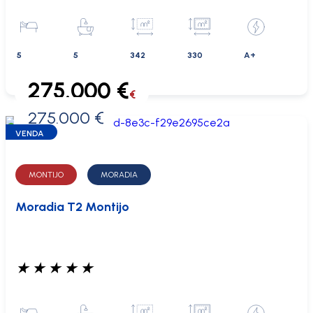
5
5
342
330
A+
275.000 €
€
275.000 €
0 €
VENDA
MONTIJO
MORADIA
Moradia T2 Montijo
★
★
★
★
★