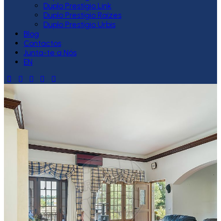
Duplo Prestígio Link
Duplo Prestígio Raízes
Duplo Prestígio Urbis
Blog
Contactos
Junta-te a Nós
EN