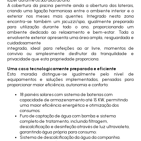
lazer durante os 365 dias do ano.
A cobertura da piscina permite ainda a abertura das laterais,
criando uma ligação harmoniosa entre o ambiente interior e o
exterior nos meses mais quentes. Integrado nesta zona
encontra-se também um jacuzzi/spa, igualmente preparado
para utilização durante todo o ano, proporcionando um
ambiente dedicado ao relaxamento e bem-estar. Toda a
envolvente exterior apresenta uma área ampla, resguardada e
cuidadosamente
integrada, ideal para refeições ao ar livre, momentos de
convívio ou simplesmente desfrutar da tranquilidade e
privacidade que esta propriedade proporciona.
Uma casa tecnologicamente preparada e eficiente
Esta moradia distingue-se igualmente pelo nível de
equipamentos e soluções implementadas, pensadas para
proporcionar maior eficiência, autonomia e conforto:
18 painéis solares com sistema de baterias com
capacidade de armazenamento até 15 KW, permitindo
uma maior eficiência energética e otimização dos
consumos;
Furo de captação de água com bomba e sistema
completo de tratamento, incluindo filtragem,
descalcificação e desinfeção através de luz ultravioleta,
garantindo água própria para consumo;
Sistema de descalcificação da água da companhia.