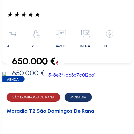
★
★
★
★
★
4
7
462.11
364.4
D
650.000 €
€
650.000 €
0 €
VENDA
SÃO DOMINGOS DE RANA
MORADIA
Moradia T2 São Domingos De Rana