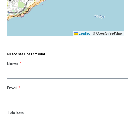
Leaflet
|
© OpenStreetMap
Quero ser Contactado!
Nome
*
Email
*
Telefone