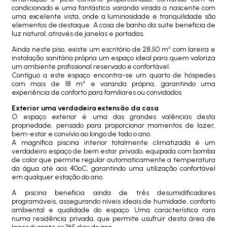
condicionado e uma fantástica varanda virada a nascente com
uma excelente vista, onde a luminosidade e tranquilidade são
elementos de destaque. A casa de banho da suíte beneficia de
luz natural, através de janelas e portadas.
Ainda neste piso, existe um escritório de 28,50 m² com lareira e
instalação sanitária própria um espaço ideal para quem valoriza
um ambiente profissional reservado e confortável.
Contíguo a este espaço encontra-se um quarto de hóspedes
com mais de 18 m² e varanda própria, garantindo uma
experiência de conforto para familiares ou convidados.
Exterior uma verdadeira extensão da casa
O espaço exterior é uma das grandes valências desta
propriedade, pensado para proporcionar momentos de lazer,
bem-estar e convívio ao longo de todo o ano.
A magnífica piscina interior totalmente climatizada é um
verdadeiro espaço de bem estar privado, equipada com bomba
de calor que permite regular automaticamente a temperatura
da água até aos 40ºC, garantindo uma utilização confortável
em qualquer estação do ano.
A piscina beneficia ainda de três desumidificadores
programáveis, assegurando níveis ideais de humidade, conforto
ambiental e qualidade do espaço. Uma característica rara
numa residência privada, que permite usufruir desta área de