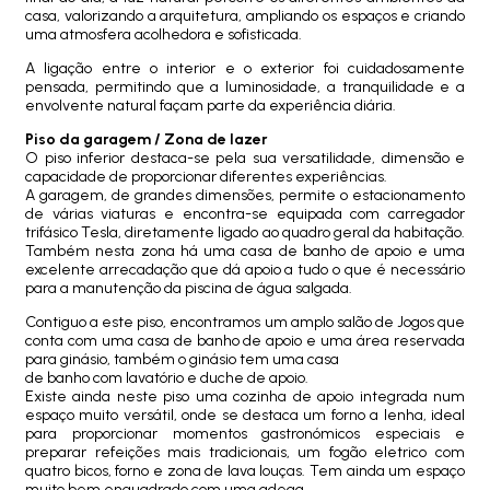
casa, valorizando a arquitetura, ampliando os espaços e criando
uma atmosfera acolhedora e sofisticada.
A ligação entre o interior e o exterior foi cuidadosamente
pensada, permitindo que a luminosidade, a tranquilidade e a
envolvente natural façam parte da experiência diária.
Piso da garagem / Zona de lazer
O piso inferior destaca-se pela sua versatilidade, dimensão e
capacidade de proporcionar diferentes experiências.
A garagem, de grandes dimensões, permite o estacionamento
de várias viaturas e encontra-se equipada com carregador
trifásico Tesla, diretamente ligado ao quadro geral da habitação.
Também nesta zona há uma casa de banho de apoio e uma
excelente arrecadação que dá apoio a tudo o que é necessário
para a manutenção da piscina de água salgada.
Contiguo a este piso, encontramos um amplo salão de Jogos que
conta com uma casa de banho de apoio e uma área reservada
para ginásio, também o ginásio tem uma casa
de banho com lavatório e duche de apoio.
Existe ainda neste piso uma cozinha de apoio integrada num
espaço muito versátil, onde se destaca um forno a lenha, ideal
para proporcionar momentos gastronómicos especiais e
preparar refeições mais tradicionais, um fogão eletrico com
quatro bicos, forno e zona de lava louças. Tem ainda um espaço
muito bem enquadrado com uma adega.