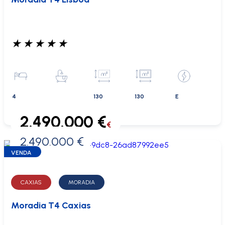
★
★
★
★
★
4
130
130
E
2.490.000 €
€
2.490.000 €
0 €
VENDA
CAXIAS
MORADIA
Moradia T4 Caxias