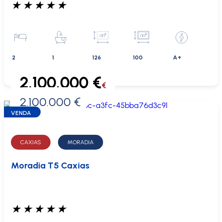
★
★
★
★
★
2
1
126
100
A+
2.100.000 €
€
2.100.000 €
0 €
VENDA
CAXIAS
MORADIA
Moradia T5 Caxias
★
★
★
★
★