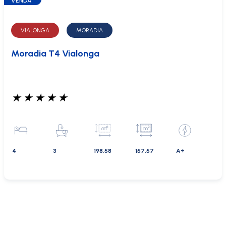
VENDA
VIALONGA
MORADIA
Moradia T4 Vialonga
★
★
★
★
★
4
3
198.58
157.57
A+