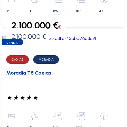
2
1
126
100
A+
2.100.000 €
€
2.100.000 €
0 €
VENDA
CAXIAS
MORADIA
Moradia T5 Caxias
★
★
★
★
★