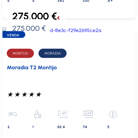
5
5
342
330
A+
275.000 €
€
275.000 €
0 €
VENDA
MONTIJO
MORADIA
Moradia T2 Montijo
★
★
★
★
★
2
1
55.4
74
E