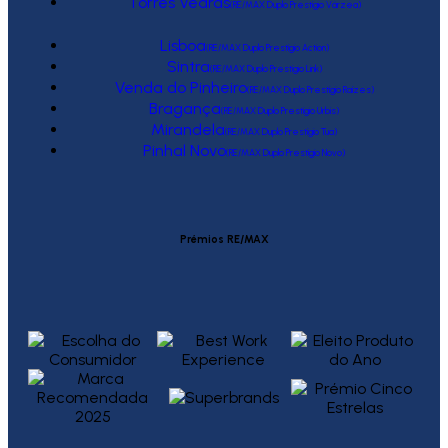
Torres Vedras
(RE/MAX Duplo Prestígio Várzea)
Lisboa
(RE/MAX Duplo Prestígio Action)
Sintra
(RE/MAX Duplo Prestígio Link)
Venda do Pinheiro
(RE/MAX Duplo Prestígio Raízes)
Bragança
(RE/MAX Duplo Prestígio Urbis)
Mirandela
(RE/MAX Duplo Prestígio Tua)
Pinhal Novo
(RE/MAX Duplo Prestígio Novo)
Prémios RE/MAX