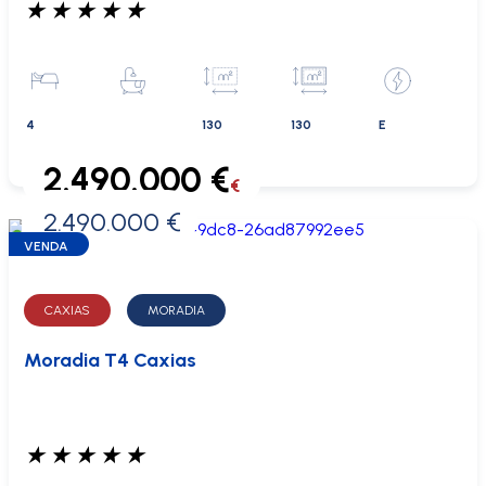
★
★
★
★
★
4
130
130
E
2.490.000 €
€
2.490.000 €
0 €
VENDA
CAXIAS
MORADIA
Moradia T4 Caxias
★
★
★
★
★