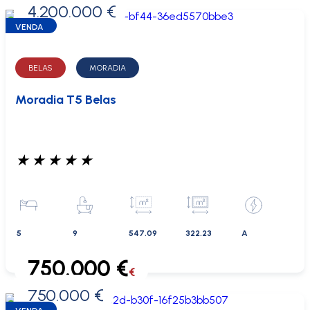
4.200.000 €
0 €
VENDA
BELAS
MORADIA
Moradia T5 Belas
★
★
★
★
★
5
9
547.09
322.23
A
750.000 €
€
750.000 €
0 €