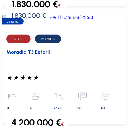
1.830.000 €
€
1.830.000 €
0 €
VENDA
ESTORIL
MORADIA
Moradia T3 Estoril
★
★
★
★
★
3
5
262.5
190
A+
4.200.000 €
€