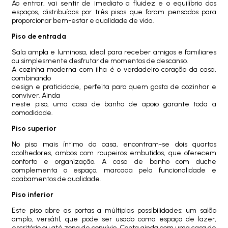
Ao entrar, vai sentir de imediato a fluidez e o equilíbrio dos
espaços, distribuídos por três pisos que foram pensados para
proporcionar bem-estar e qualidade de vida.
Piso de entrada
Sala ampla e luminosa, ideal para receber amigos e familiares
ou simplesmente desfrutar de momentos de descanso.
A cozinha moderna com ilha é o verdadeiro coração da casa,
combinando
design e praticidade, perfeita para quem gosta de cozinhar e
conviver. Ainda
neste piso, uma casa de banho de apoio garante toda a
comodidade.
Piso superior
No piso mais íntimo da casa, encontram-se dois quartos
acolhedores, ambos com roupeiros embutidos, que oferecem
conforto e organização. A casa de banho com duche
complementa o espaço, marcada pela funcionalidade e
acabamentos de qualidade.
Piso inferior
Este piso abre as portas a múltiplas possibilidades: um salão
amplo, versátil, que pode ser usado como espaço de lazer,
escritório ou até zona de convívio. Conta ainda com uma casa de