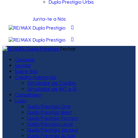
Duplo Prestígio Urbis
Junta-te a Nós
Fechar
Comprar
Vender
Sobre Nós
Crédito Habitação
Simulador de Crédito
Simulador de IMT e IS
Consultores
Lojas
Duplo Prestígio One
Duplo Prestígio West
Duplo Prestígio Factory
Duplo Prestígio Local
Duplo Prestígio Várzea
Duplo Prestígio Action