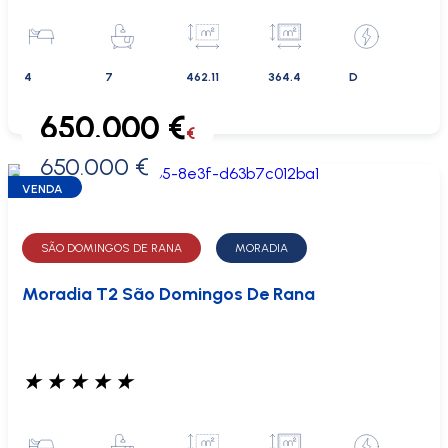
4
7
462.11
364.4
D
650.000 €
€
650.000 €
0 €
VENDA
SÃO DOMINGOS DE RANA
MORADIA
Moradia T2 São Domingos De Rana
★
★
★
★
★