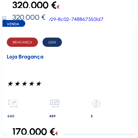
320.000 €
€
320.000 €
0 €
VENDA
BRAGANÇA
LOJA
Loja Bragança
★
★
★
★
★
640
489
E
170.000 €
€