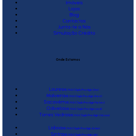
Imóveis
Lojas
Blog
Contactos
Junta-te a Nós
Simulação Crédito
Onde Estamos
Loures
(RE/MAX Duplo Prestígio One)
Malveira
(RE/MAX Duplo Prestígio West)
Sacavém
(RE/MAX Duplo Prestígio Factory)
Odivelas
(RE/MAX Duplo Prestígio Local)
Torres Vedras
(RE/MAX Duplo Prestígio Várzea)
Lisboa
(RE/MAX Duplo Prestígio Action)
Sintra
(RE/MAX Duplo Prestígio Link)