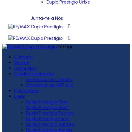
Duplo Prestígio Urbis
Junta-te a Nós
Fechar
Comprar
Vender
Sobre Nós
Crédito Habitação
Simulador de Crédito
Simulador de IMT e IS
Consultores
Lojas
Duplo Prestígio One
Duplo Prestígio West
Duplo Prestígio Factory
Duplo Prestígio Local
Duplo Prestígio Várzea
Duplo Prestígio Action