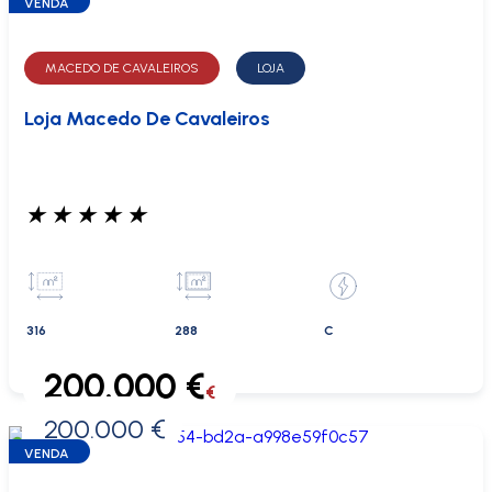
VENDA
MACEDO DE CAVALEIROS
LOJA
Loja Macedo De Cavaleiros
★
★
★
★
★
316
288
C
200.000 €
€
200.000 €
0 €
VENDA