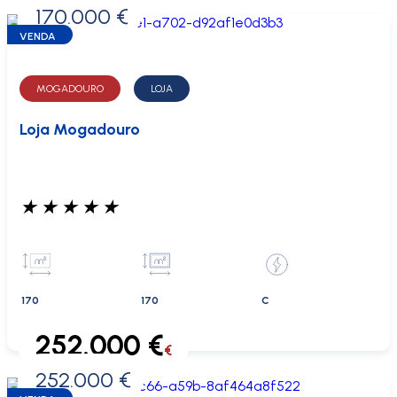
170.000 €
0 €
VENDA
MOGADOURO
LOJA
Loja Mogadouro
★
★
★
★
★
170
170
C
252.000 €
€
252.000 €
0 €