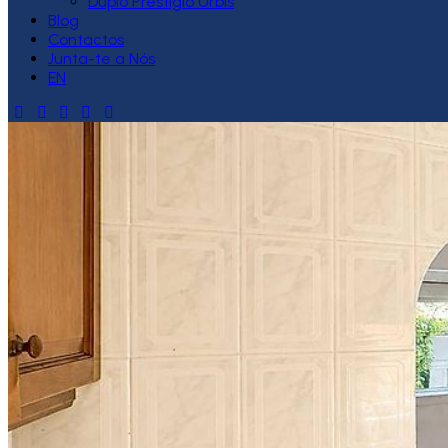
Duplo Prestígio Urbis
Blog
Contactos
Junta-te a Nós
EN