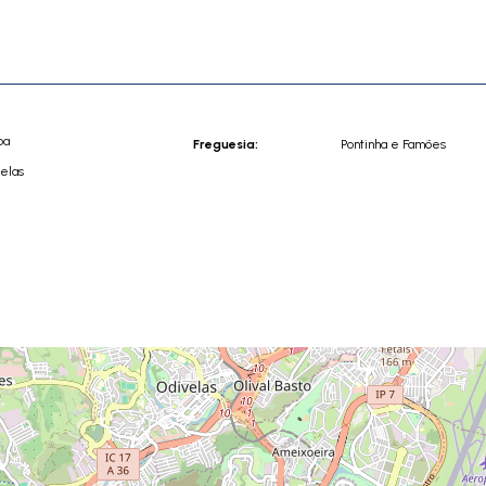
oa
Freguesia:
Pontinha e Famões
elas