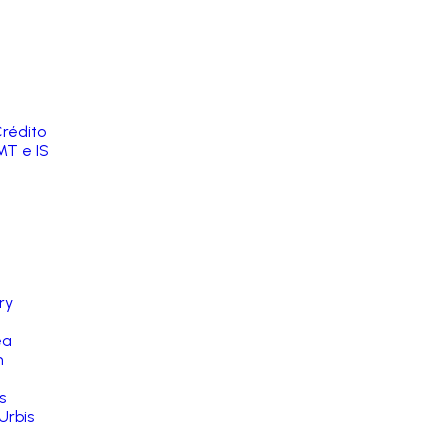
rédito
MT e IS
ry
ea
n
s
Urbis