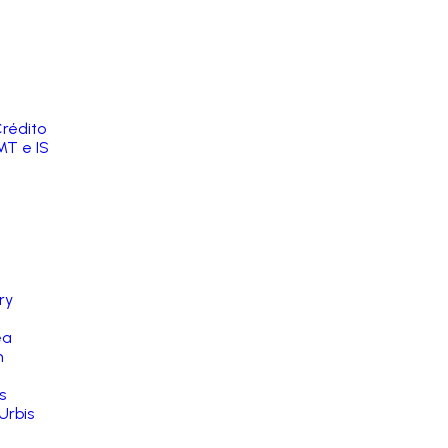
rédito
MT e IS
ry
ea
n
s
Urbis