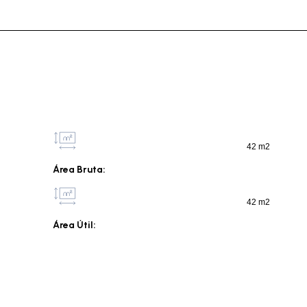
42 m2
Área Bruta:
42 m2
Área Útil: