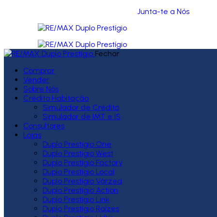
Junta-te a Nós
Fechar
Comprar
Vender
Sobre Nós
Crédito Habitação
Simulador de Crédito
Simulador de IMT e IS
Consultores
Lojas
Duplo Prestígio One
Duplo Prestígio West
Duplo Prestígio Factory
Duplo Prestígio Local
Duplo Prestígio Várzea
Duplo Prestígio Action
Duplo Prestígio Link
Duplo Prestígio Raízes