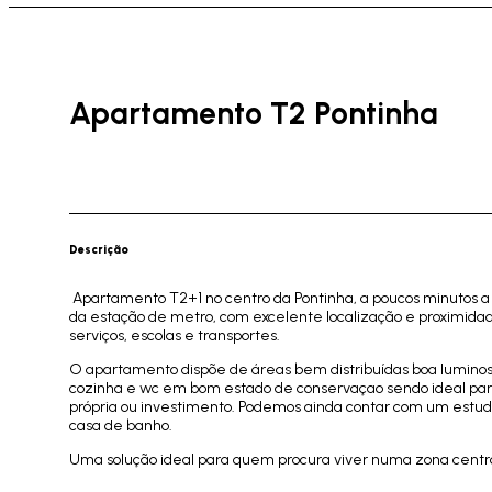
Apartamento T2 Pontinha
Descrição
Apartamento T2+1 no centro da Pontinha, a poucos minutos a
da estação de metro, com excelente localização e proximida
serviços, escolas e transportes.
O apartamento dispõe de áreas bem distribuídas boa luminosi
cozinha e wc em bom estado de conservaçao sendo ideal par
própria ou investimento. Podemos ainda contar com um estu
casa de banho.
Uma solução ideal para quem procura viver numa zona centra