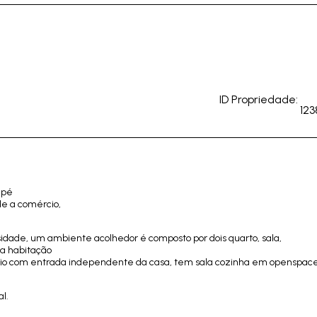
ID Propriedade:
123
 pé
de a comércio,
dade, um ambiente acolhedor é composto por dois quarto, sala,
a habitação
dio com entrada independente da casa, tem sala cozinha em openspace
l.