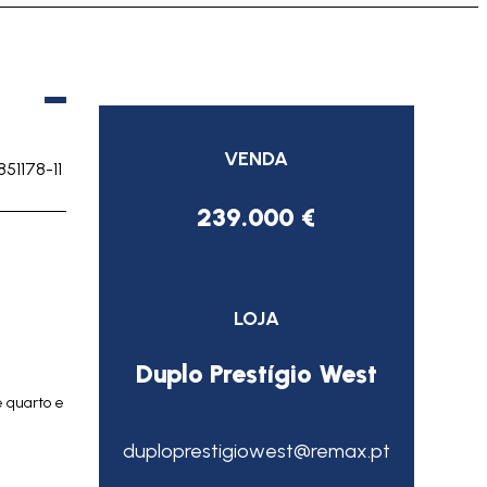
VENDA
851178-11
239.000 €
LOJA
Duplo Prestígio West
 quarto e
duploprestigiowest@remax.pt