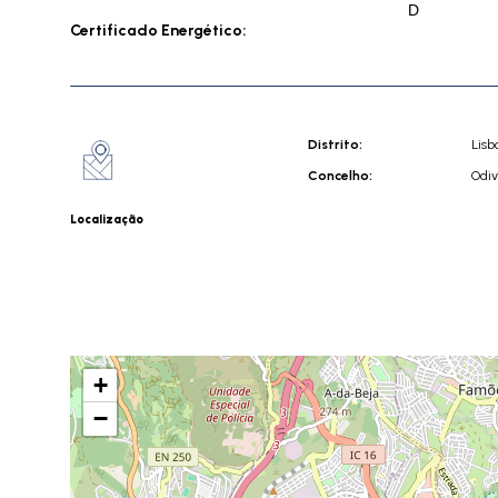
D
Certificado Energético:
Distrito:
Lisb
Concelho:
Odiv
Localização
+
−