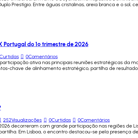
 Prestígio. Entre águas cristalinas, areia branca e o sol, c
Portugal do 1º trimestre de 2026
Curtidas
0
Comentários
rticipação ativa nas principais reuniões estratégicas da mar
tos-chave de alinhamento estratégico, partilha de resultados
P
252
Visualizações
0
Curtidas
0
Comentários
e 2026 decorreram com grande participação nas regiões de Lis
artilha. Em Lisboa, o encontro destacou-se pela presença 