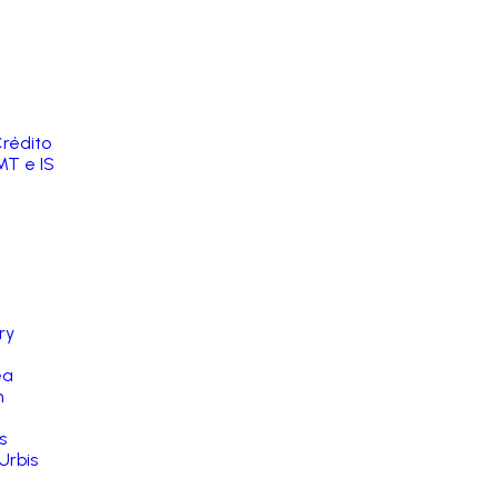
rédito
MT e IS
ry
ea
n
s
Urbis