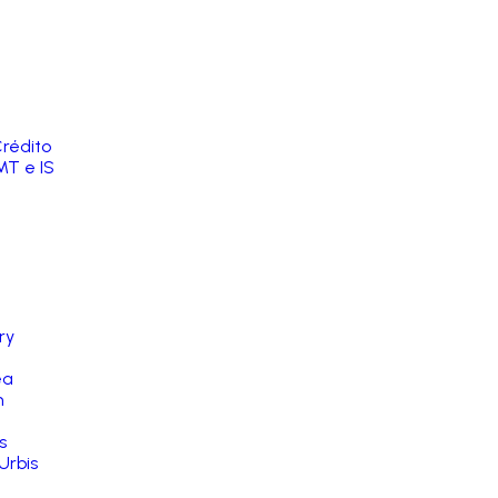
rédito
MT e IS
ry
ea
n
s
Urbis