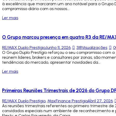
à excelência que marcaram um ano notável para o Grupo Duplo
compromisso diário com os nossos…
Ler mais
O Grupo marcou presença em quatro R3 da RE/MAX 
RE/MAX Duplo Prestígio
Junho 11, 2026
318
Visualizações
0
O Grupo Duplo Prestígio reforçou o seu compromisso com a pa
reúnem líderes, brokers e consultores por zonas, são momen
tendências do mercado, apresentar novidades da…
Ler mais
Primeiras Reuniões Trimestrais de 2026 do Grupo D
RE/MAX Duplo Prestígio
,
MaxFinance Prestígio
Abril 27, 2026
As reuniões trimestrais referentes ao primeiro trimestre d
convidados especiais num ambiente de reconhecimento e p
Flexty, e Carlos Figueiredo, da Caixa…