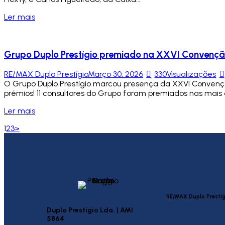
Ler mais
Grupo Duplo Prestígio premiado na XXVI Convençã
RE/MAX Duplo Prestígio
Março 30, 2026
330
Visualizações
O Grupo Duplo Prestígio marcou presença da XXVI Conven
prémios! 11 consultores do Grupo foram premiados nas mais 
Ler mais
1
2
3
>
RE/MAX Duplo Prestíg
Duplo Prestígio Lda. | AMI
5864