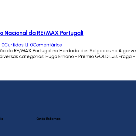
o Nacional da RE/MAX Portugal!
0
Curtidas
0
Comentários
ção da RE/MAX Portugal na Herdade dos Salgados no Algarv
diversas categorias: Hugo Ernano - Prémio GOLD Luís Fraga - 
io
Onde Estamos