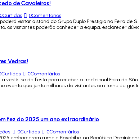
cedo de Cavaleiros!
0
Curtidas
0
Comentários
 poderá visitar o stand do Grupo Duplo Prestígio na Feira de
, os visitantes poderão conhecer a equipa, esclarecer dúv
res Vedras!
0
Curtidas
0
Comentários
ta a vestir-se de festa para receber a tradicional Feira de 
 no evento que junta milhares de visitantes em torno da gast
m fez do 2025 um ano extraordinário
ações
0
Curtidas
0
Comentários
 2025 embarcaram rumo a Bayahibe, na República Dominicana