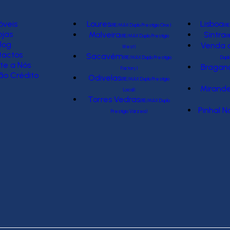
óveis
Loures
Lisboa
(RE/MAX Duplo Prestígio One)
(RE
ojas
Malveira
Sintra
(RE/MAX Duplo Prestígio
(R
log
Venda d
West)
tactos
Sacavém
(RE/MAX Duplo Prestígio
Dupl
te a Nós
Bragan
Factory)
ão Crédito
Odivelas
(RE/MAX Duplo Prestígio
Mirande
Local)
Torres Vedras
(RE/MAX Duplo
Pinhal N
Prestígio Várzea)