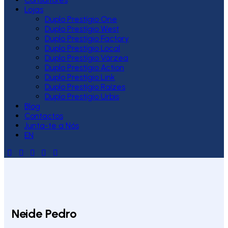
Lojas
Duplo Prestígio One
Duplo Prestígio West
Duplo Prestígio Factory
Duplo Prestígio Local
Duplo Prestígio Várzea
Duplo Prestígio Action
Duplo Prestígio Link
Duplo Prestígio Raízes
Duplo Prestígio Urbis
Blog
Contactos
Junta-te a Nós
EN
Neide Pedro