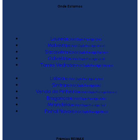
Onde Estamos
Loures
(RE/MAX Duplo Prestígio One)
Malveira
(RE/MAX Duplo Prestígio West)
Sacavém
(RE/MAX Duplo Prestígio Factory)
Odivelas
(RE/MAX Duplo Prestígio Local)
Torres Vedras
(RE/MAX Duplo Prestígio Várzea)
Lisboa
(RE/MAX Duplo Prestígio Action)
Sintra
(RE/MAX Duplo Prestígio Link)
Venda do Pinheiro
(RE/MAX Duplo Prestígio Raízes)
Bragança
(RE/MAX Duplo Prestígio Urbis)
Mirandela
(RE/MAX Duplo Prestígio Tua)
Pinhal Novo
(RE/MAX Duplo Prestígio Novo)
Prémios RE/MAX