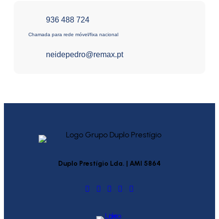
936 488 724
Chamada para rede móvel/fixa nacional
neidepedro@remax.pt
Duplo Prestígio Lda. | AMI 5864