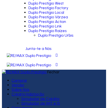
Duplo Prestígio West
Duplo Prestígio Factory
Duplo Prestígio Local
Duplo Prestígio Várzea
Duplo Prestígio Action
Duplo Prestígio Link
Duplo Prestígio Raízes
Duplo Prestígio Urbis
Junta-te a Nós
Fechar
Comprar
Vender
Sobre Nós
Crédito Habitação
Simulador de Crédito
Simulador de IMT e IS
Consultores