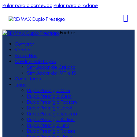
Pular para o conteúdo
Pular para o rodapé
Fechar
Comprar
Vender
Sobre Nós
Crédito Habitação
Simulador de Crédito
Simulador de IMT e IS
Consultores
Lojas
Duplo Prestígio One
Duplo Prestígio West
Duplo Prestígio Factory
Duplo Prestígio Local
Duplo Prestígio Várzea
Duplo Prestígio Action
Duplo Prestígio Link
Duplo Prestígio Raízes
Duplo Prestígio Urbis