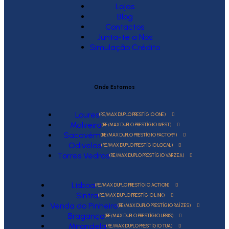
Lojas
Blog
Contactos
Junta-te a Nós
Simulação Crédito
Onde Estamos
Loures
(RE/MAX DUPLO PRESTÍGIO ONE)
Malveira
(RE/MAX DUPLO PRESTÍGIO WEST)
Sacavém
(RE/MAX DUPLO PRESTÍGIO FACTORY)
Odivelas
(RE/MAX DUPLO PRESTÍGIO LOCAL)
Torres Vedras
(RE/MAX DUPLO PRESTÍGIO VÁRZEA)
Lisboa
(RE/MAX DUPLO PRESTÍGIO ACTION)
Sintra
(RE/MAX DUPLO PRESTÍGIO LINK)
Venda do Pinheiro
(RE/MAX DUPLO PRESTÍGIO RAÍZES)
Bragança
(RE/MAX DUPLO PRESTÍGIO URBIS)
Mirandela
(RE/MAX DUPLO PRESTÍGIO TUA)