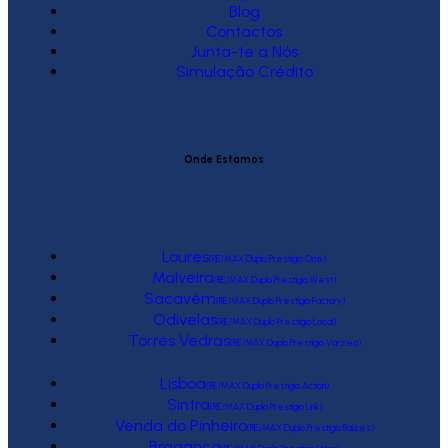
Blog
Contactos
Junta-te a Nós
Simulação Crédito
Onde Estamos
Loures
(RE/MAX Duplo Prestígio One)
Malveira
(RE/MAX Duplo Prestígio West)
Sacavém
(RE/MAX Duplo Prestígio Factory)
Odivelas
(RE/MAX Duplo Prestígio Local)
Torres Vedras
(RE/MAX Duplo Prestígio Várzea)
Lisboa
(RE/MAX Duplo Prestígio Action)
Sintra
(RE/MAX Duplo Prestígio Link)
Venda do Pinheiro
(RE/MAX Duplo Prestígio Raízes)
Bragança