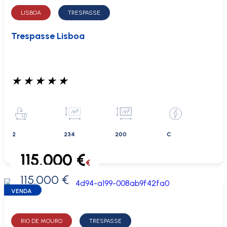
LISBOA
TRESPASSE
Trespasse Lisboa
★
★
★
★
★
2
234
200
C
115.000 €
€
115.000 €
0 €
VENDA
RIO DE MOURO
TRESPASSE