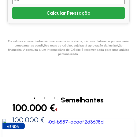
Calcular Prestação
Os valores apresentados são meramente indicativos, não vinculativos, e podem variar
consoante as condições reais de crédito, sujeitas à aprovação da instituição
financeira. A consulta a um Intermediário de Crédito é recomendada para uma análise
personalizada.
Imóveis Semelhantes
100.000 €
€
100.000 €
0 €
VENDA