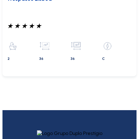
★
★
★
★
★
2
36
36
C