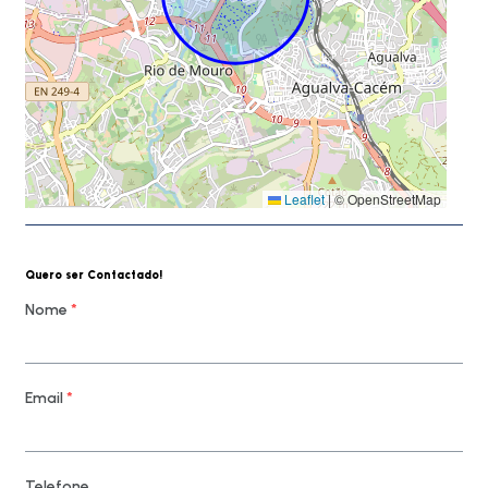
Leaflet
|
© OpenStreetMap
Quero ser Contactado!
Nome
*
Email
*
Telefone