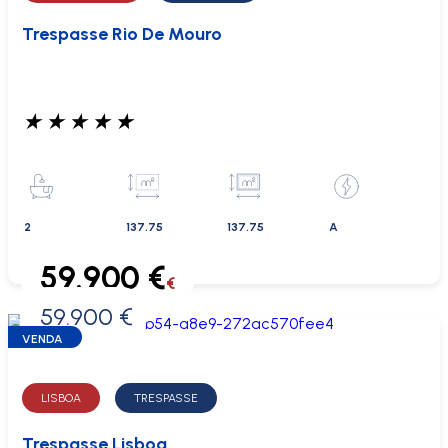
Trespasse Rio De Mouro
★
★
★
★
★
2
137.75
137.75
A
59.900 €
€
59.900 €
0 €
VENDA
LISBOA
TRESPASSE
Trespasse Lisboa