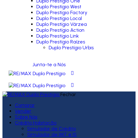
Duplo Prestígio One
Duplo Prestígio West
Duplo Prestígio Factory
Duplo Prestígio Local
Duplo Prestígio Várzea
Duplo Prestígio Action
Duplo Prestígio Link
Duplo Prestígio Raízes
Duplo Prestígio Urbis
Junta-te a Nós
Fechar
Comprar
Vender
Sobre Nós
Crédito Habitação
Simulador de Crédito
Simulador de IMT e IS