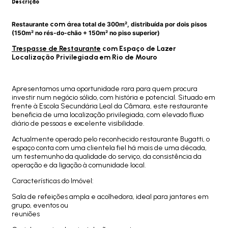
Descrição
com á
Restaurante
rea total de 300m², distribuída por dois pisos
(150m² no rés-do-chão + 150m² no piso superior)
Trespasse de Restaurante
com Espaço de Lazer
Localização Privilegiada em Rio de Mouro
Apresentamos uma oportunidade rara para quem procura
investir num negócio sólido, com história e potencial. Situado em
frente à Escola Secundária Leal da Câmara, este restaurante
beneficia de uma localização privilegiada, com elevado fluxo
diário de pessoas e excelente visibilidade.
Actualmente operado pelo reconhecido restaurante Bugatti, o
espaço conta com uma clientela fiel há mais de uma década,
um testemunho da qualidade do serviço, da consistência da
operação e da ligação à comunidade local.
Características do Imóvel:
Sala de refeições ampla e acolhedora, ideal para jantares em
grupo, eventos ou
reuniões