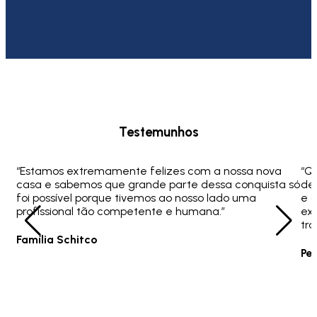
Testemunhos
“Estamos extremamente felizes com a nossa nova
“Q
casa e sabemos que grande parte dessa conquista só
ded
foi possível porque tivemos ao nosso lado uma
e 
profissional tão competente e humana.”
ex
tra
Família Schitco
Pe