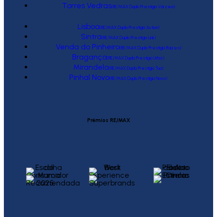
Torres Vedras
(RE/MAX Duplo Prestígio Várzea)
Lisboa
(RE/MAX Duplo Prestígio Action)
Sintra
(RE/MAX Duplo Prestígio Link)
Venda do Pinheiro
(RE/MAX Duplo Prestígio Raízes)
Bragança
(RE/MAX Duplo Prestígio Urbis)
Mirandela
(RE/MAX Duplo Prestígio Tua)
Pinhal Novo
(RE/MAX Duplo Prestígio Novo)
Prémios RE/MAX