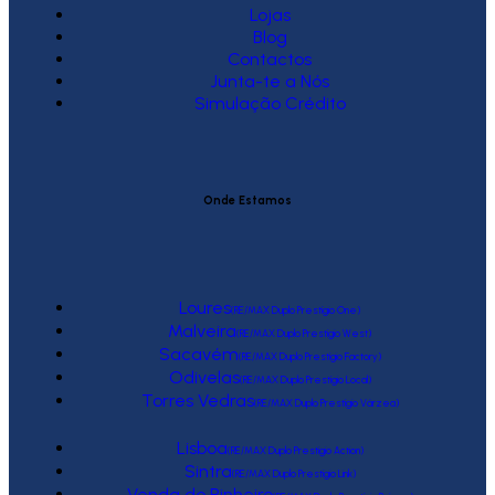
Lojas
Blog
Contactos
Junta-te a Nós
Simulação Crédito
Onde Estamos
Loures
(RE/MAX Duplo Prestígio One)
Malveira
(RE/MAX Duplo Prestígio West)
Sacavém
(RE/MAX Duplo Prestígio Factory)
Odivelas
(RE/MAX Duplo Prestígio Local)
Torres Vedras
(RE/MAX Duplo Prestígio Várzea)
Lisboa
(RE/MAX Duplo Prestígio Action)
Sintra
(RE/MAX Duplo Prestígio Link)
Venda do Pinheiro