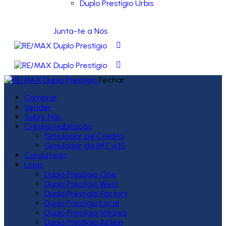
Duplo Prestígio Urbis
Junta-te a Nós
Fechar
Comprar
Vender
Sobre Nós
Crédito Habitação
Simulador de Crédito
Simulador de IMT e IS
Consultores
Lojas
Duplo Prestígio One
Duplo Prestígio West
Duplo Prestígio Factory
Duplo Prestígio Local
Duplo Prestígio Várzea
Duplo Prestígio Action