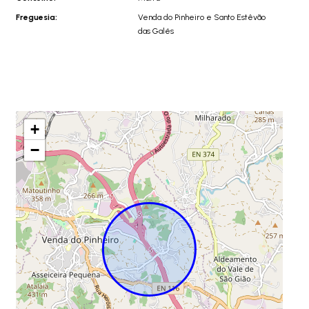
Freguesia:
Venda do Pinheiro e Santo Estêvão
das Galés
+
−