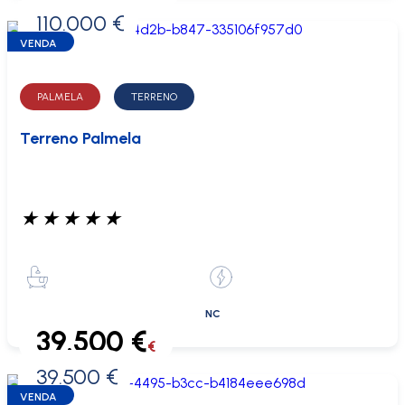
110.000 €
0 €
VENDA
PALMELA
TERRENO
Terreno Palmela
★
★
★
★
★
NC
39.500 €
€
39.500 €
0 €
VENDA