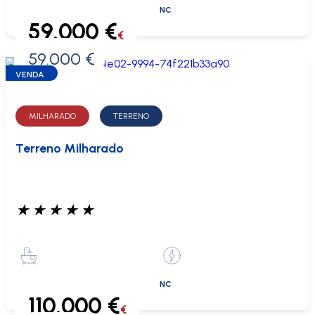
NC
59.000 €
€
59.000 €
0 €
VENDA
MILHARADO
TERRENO
Terreno Milharado
★
★
★
★
★
NC
110.000 €
€