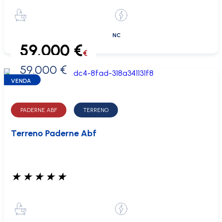
NC
59.000 €
€
59.000 €
0 €
VENDA
PADERNE ABF
TERRENO
Terreno Paderne Abf
★
★
★
★
★