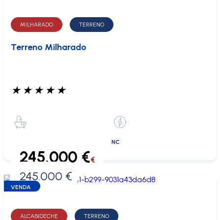
MILHARADO
TERRENO
Terreno Milharado
★
★
★
★
★
NC
245.000 €
€
245.000 €
0 €
VENDA
ALCABIDECHE
TERRENO