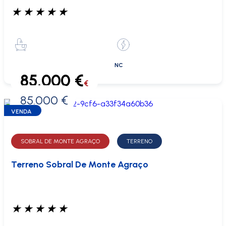
★
★
★
★
★
NC
85.000 €
€
85.000 €
0 €
VENDA
SOBRAL DE MONTE AGRAÇO
TERRENO
Terreno Sobral De Monte Agraço
★
★
★
★
★