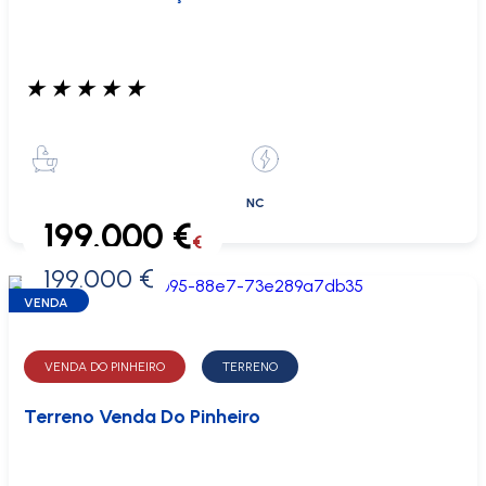
★
★
★
★
★
NC
199.000 €
€
199.000 €
0 €
VENDA
VENDA DO PINHEIRO
TERRENO
Terreno Venda Do Pinheiro