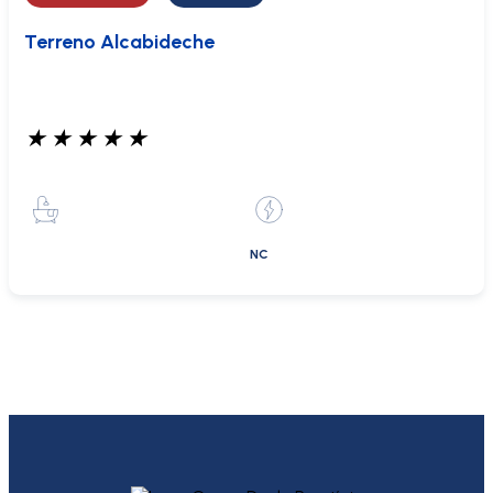
Terreno Alcabideche
★
★
★
★
★
NC