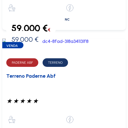
NC
59.000 €
€
59.000 €
0 €
VENDA
PADERNE ABF
TERRENO
Terreno Paderne Abf
★
★
★
★
★