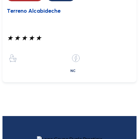
Terreno Alcabideche
★
★
★
★
★
NC