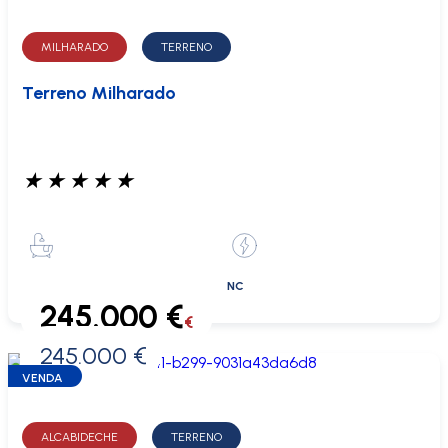
MILHARADO
TERRENO
Terreno Milharado
★
★
★
★
★
NC
245.000 €
€
245.000 €
0 €
VENDA
ALCABIDECHE
TERRENO