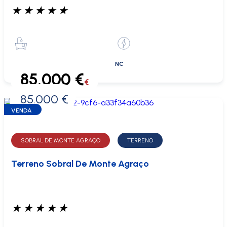
★
★
★
★
★
NC
85.000 €
€
85.000 €
0 €
VENDA
SOBRAL DE MONTE AGRAÇO
TERRENO
Terreno Sobral De Monte Agraço
★
★
★
★
★