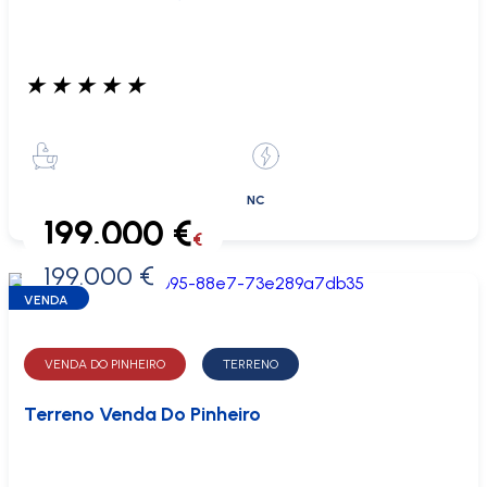
★
★
★
★
★
NC
199.000 €
€
199.000 €
0 €
VENDA
VENDA DO PINHEIRO
TERRENO
Terreno Venda Do Pinheiro