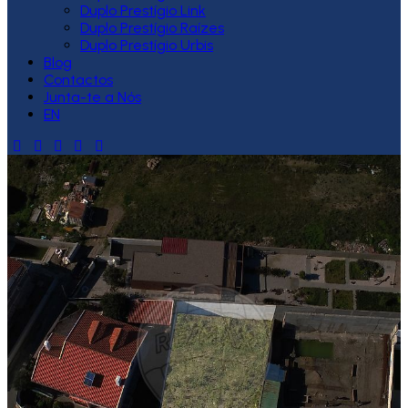
Duplo Prestígio Link
Duplo Prestígio Raízes
Duplo Prestígio Urbis
Blog
Contactos
Junta-te a Nós
EN