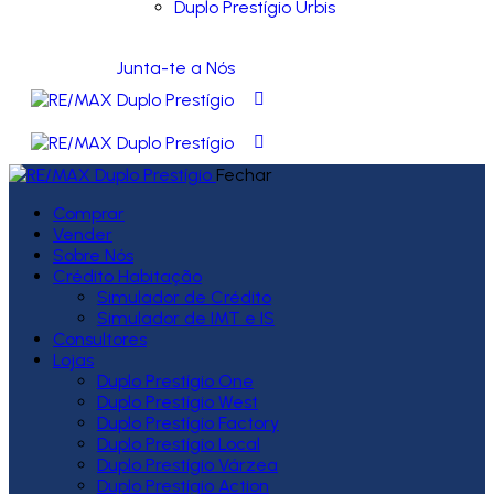
Duplo Prestígio Urbis
Junta-te a Nós
Fechar
Comprar
Vender
Sobre Nós
Crédito Habitação
Simulador de Crédito
Simulador de IMT e IS
Consultores
Lojas
Duplo Prestígio One
Duplo Prestígio West
Duplo Prestígio Factory
Duplo Prestígio Local
Duplo Prestígio Várzea
Duplo Prestígio Action