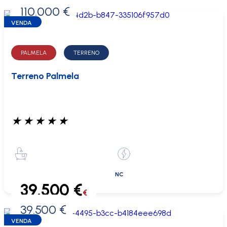
110.000 €
0 €
VENDA
PALMELA
TERRENO
Terreno Palmela
★
★
★
★
★
NC
39.500 €
€
39.500 €
0 €
VENDA