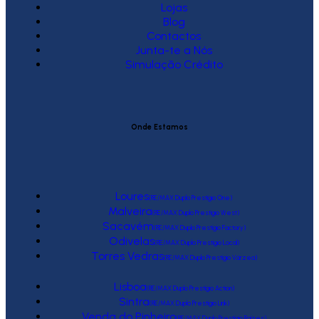
Lojas
Blog
Contactos
Junta-te a Nós
Simulação Crédito
Onde Estamos
Loures
(RE/MAX Duplo Prestígio One)
Malveira
(RE/MAX Duplo Prestígio West)
Sacavém
(RE/MAX Duplo Prestígio Factory)
Odivelas
(RE/MAX Duplo Prestígio Local)
Torres Vedras
(RE/MAX Duplo Prestígio Várzea)
Lisboa
(RE/MAX Duplo Prestígio Action)
Sintra
(RE/MAX Duplo Prestígio Link)
Venda do Pinheiro
(RE/MAX Duplo Prestígio Raízes)