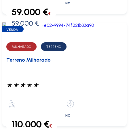
NC
59.000 €
€
59.000 €
0 €
VENDA
MILHARADO
TERRENO
Terreno Milharado
★
★
★
★
★
NC
110.000 €
€