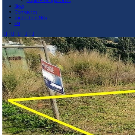
Duplo Prestígio Urbis
Blog
Contactos
Junta-te a Nós
EN