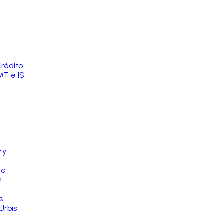
rédito
MT e IS
ry
ea
n
s
Urbis