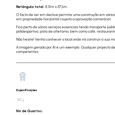
Retângulo total:
8,15m x 37,5m.
O facto de ser em declive permite uma construção em vário
em propriedade horizontal (sujeito a aprovação camarária).
Fica perto de vários serviços essenciais tendo transporte públ
polidesportivo, pista de atletismo, bem como café, restauran
Não hesite! Venha conhecer o local onde irá construir a sua mo
A imagem gerada por AI é um exemplo. Qualquer projecto de 
competentes.
Especificações
Nº de Quartos: