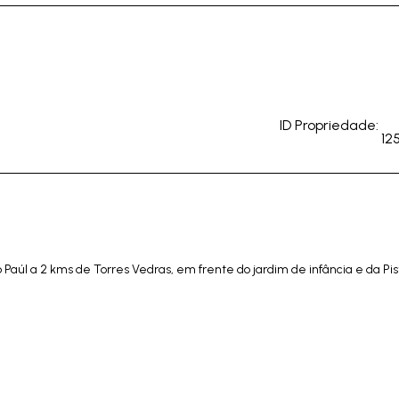
ID Propriedade:
12
Paúl a 2 kms de Torres Vedras, em frente do jardim de infância e da Pis