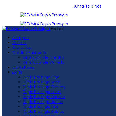
Junta-te a Nós
Fechar
Comprar
Vender
Sobre Nós
Crédito Habitação
Simulador de Crédito
Simulador de IMT e IS
Consultores
Lojas
Duplo Prestígio One
Duplo Prestígio West
Duplo Prestígio Factory
Duplo Prestígio Local
Duplo Prestígio Várzea
Duplo Prestígio Action
Duplo Prestígio Link
Duplo Prestígio Raízes