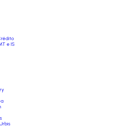
rédito
MT e IS
ry
ea
n
s
Urbis