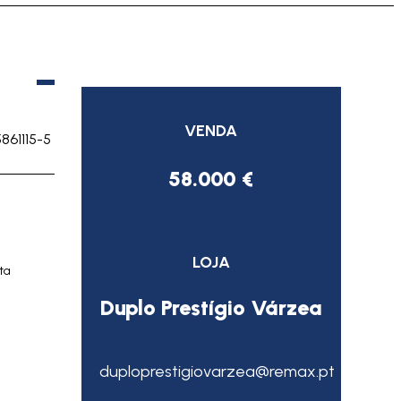
VENDA
5861115-5
58.000 €
LOJA
ta
Duplo Prestígio Várzea
duploprestigiovarzea@remax.pt