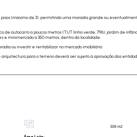
s pisos (máximo de 3), permitindo uma moradia grande ou eventualment
ico de autocarro a poucos metros (TUT linha verde, 796), jardim de infânc
tes e minimercado a 350 metros, dentro da localidade.
radia ou investir e rentabilizar no mercado imobiliário.
arquitectura para o terreno deverá ser sujeito à aprovação das entida
306 m2
Área Lote: