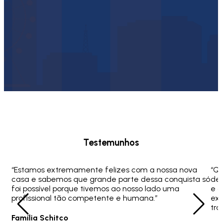
Testemunhos
“Estamos extremamente felizes com a nossa nova
“Q
casa e sabemos que grande parte dessa conquista só
ded
foi possível porque tivemos ao nosso lado uma
e 
profissional tão competente e humana.”
ex
tra
Família Schitco