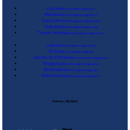
Loures
(RE/MAX Duplo Prestígio One)
Malveira
(RE/MAX Duplo Prestígio West)
Sacavém
(RE/MAX Duplo Prestígio Factory)
Odivelas
(RE/MAX Duplo Prestígio Local)
Torres Vedras
(RE/MAX Duplo Prestígio Várzea)
Lisboa
(RE/MAX Duplo Prestígio Action)
Sintra
(RE/MAX Duplo Prestígio Link)
Venda do Pinheiro
(RE/MAX Duplo Prestígio Raízes)
Bragança
(RE/MAX Duplo Prestígio Urbis)
Mirandela
(RE/MAX Duplo Prestígio Tua)
Pinhal Novo
(RE/MAX Duplo Prestígio Novo)
Prémios RE/MAX