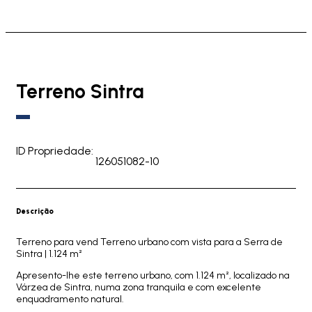
Terreno Sintra
ID Propriedade:
126051082-10
Descrição
Terreno para vend Terreno urbano com vista para a Serra de
Sintra | 1.124 m²
Apresento-lhe este terreno urbano, com 1.124 m², localizado na
Várzea de Sintra, numa zona tranquila e com excelente
enquadramento natural.