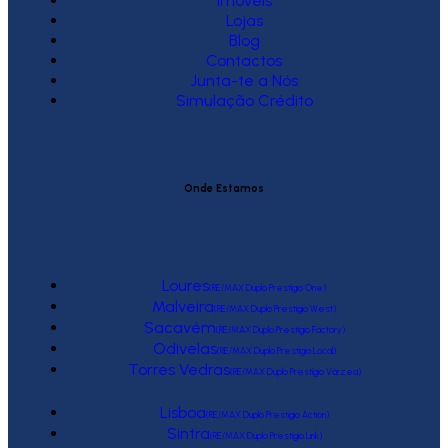
Imóveis
Lojas
Blog
Contactos
Junta-te a Nós
Simulação Crédito
Onde Estamos
Loures
(RE/MAX Duplo Prestígio One)
Malveira
(RE/MAX Duplo Prestígio West)
Sacavém
(RE/MAX Duplo Prestígio Factory)
Odivelas
(RE/MAX Duplo Prestígio Local)
Torres Vedras
(RE/MAX Duplo Prestígio Várzea)
Lisboa
(RE/MAX Duplo Prestígio Action)
Sintra
(RE/MAX Duplo Prestígio Link)