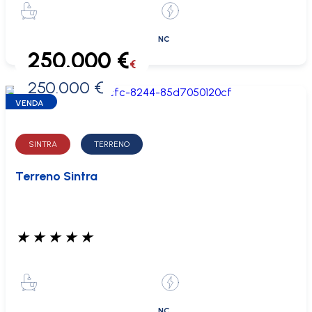
NC
250.000 €
€
250.000 €
0 €
VENDA
SINTRA
TERRENO
Terreno Sintra
★
★
★
★
★
NC