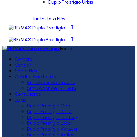
Duplo Prestígio Urbis
Junta-te a Nós
Fechar
Comprar
Vender
Sobre Nós
Crédito Habitação
Simulador de Crédito
Simulador de IMT e IS
Consultores
Lojas
Duplo Prestígio One
Duplo Prestígio West
Duplo Prestígio Factory
Duplo Prestígio Local
Duplo Prestígio Várzea
Duplo Prestígio Action