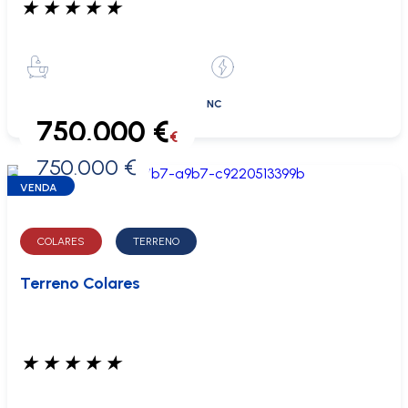
★
★
★
★
★
NC
750.000 €
€
750.000 €
0 €
VENDA
COLARES
TERRENO
Terreno Colares
★
★
★
★
★