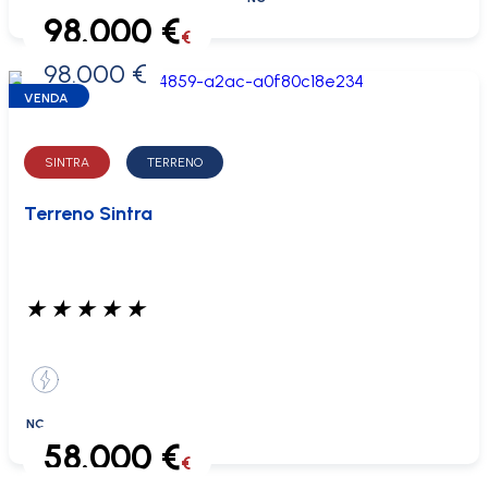
98.000 €
€
98.000 €
0 €
VENDA
SINTRA
TERRENO
Terreno Sintra
★
★
★
★
★
NC
58.000 €
€