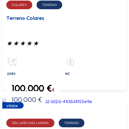
COLARES
TERRENO
Terreno Colares
★
★
★
★
★
2080
NC
100.000 €
€
100.000 €
0 €
VENDA
SÃO JOÃO DAS LAMPAS
TERRENO