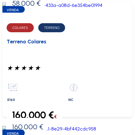
58.000 €
0 €
VENDA
COLARES
TERRENO
Terreno Colares
★
★
★
★
★
5160
NC
160.000 €
€
160.000 €
0 €
VENDA