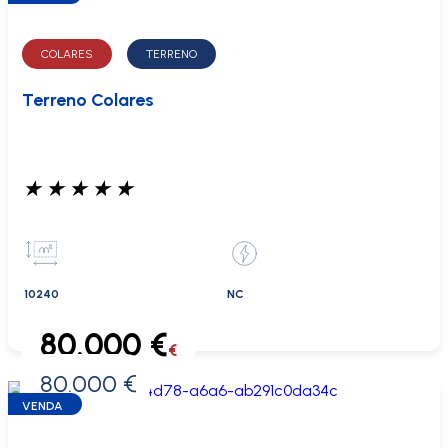
COLARES
TERRENO
Terreno Colares
★
★
★
★
★
10240
NC
80.000 €
€
80.000 €
0 €
VENDA