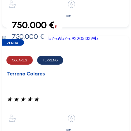
NC
750.000 €
€
750.000 €
0 €
VENDA
COLARES
TERRENO
Terreno Colares
★
★
★
★
★
NC