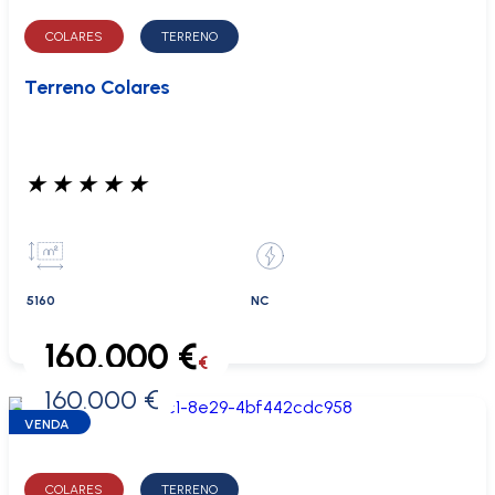
COLARES
TERRENO
Terreno Colares
★
★
★
★
★
5160
NC
160.000 €
€
160.000 €
0 €
VENDA
COLARES
TERRENO