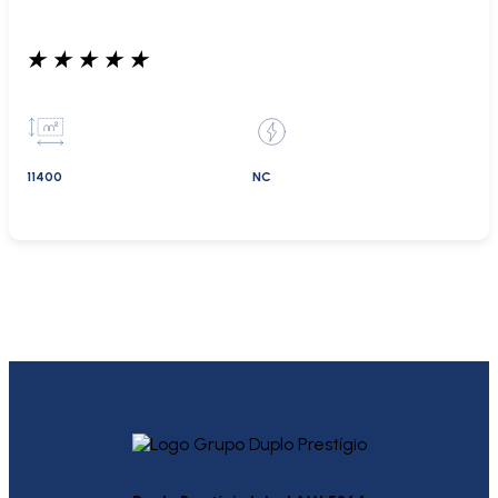
★
★
★
★
★
11400
NC