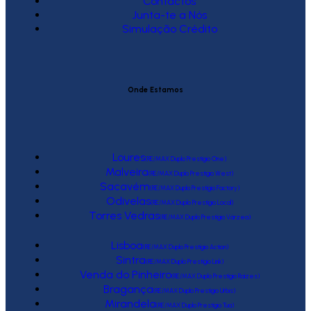
Contactos
Junta-te a Nós
Simulação Crédito
Onde Estamos
Loures
(RE/MAX Duplo Prestígio One)
Malveira
(RE/MAX Duplo Prestígio West)
Sacavém
(RE/MAX Duplo Prestígio Factory)
Odivelas
(RE/MAX Duplo Prestígio Local)
Torres Vedras
(RE/MAX Duplo Prestígio Várzea)
Lisboa
(RE/MAX Duplo Prestígio Action)
Sintra
(RE/MAX Duplo Prestígio Link)
Venda do Pinheiro
(RE/MAX Duplo Prestígio Raízes)
Bragança
(RE/MAX Duplo Prestígio Urbis)
Mirandela
(RE/MAX Duplo Prestígio Tua)