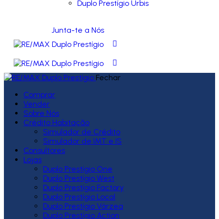
Duplo Prestígio Urbis
Junta-te a Nós
Fechar
Comprar
Vender
Sobre Nós
Crédito Habitação
Simulador de Crédito
Simulador de IMT e IS
Consultores
Lojas
Duplo Prestígio One
Duplo Prestígio West
Duplo Prestígio Factory
Duplo Prestígio Local
Duplo Prestígio Várzea
Duplo Prestígio Action