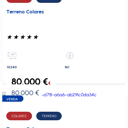
Terreno Colares
★
★
★
★
★
10240
NC
80.000 €
€
80.000 €
0 €
VENDA
COLARES
TERRENO