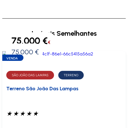
Imóveis Semelhantes
75.000 €
€
75.000 €
0 €
VENDA
SÃO JOÃO DAS LAMPAS
TERRENO
Terreno São João Das Lampas
★
★
★
★
★