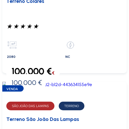
Terreno Colares
★
★
★
★
★
2080
NC
100.000 €
€
100.000 €
0 €
VENDA
SÃO JOÃO DAS LAMPAS
TERRENO
Terreno São João Das Lampas