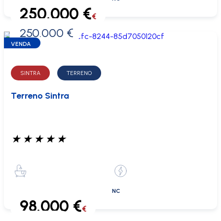
250.000 €
€
250.000 €
0 €
VENDA
SINTRA
TERRENO
Terreno Sintra
★
★
★
★
★
NC
98.000 €
€