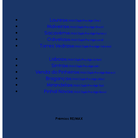
Loures
(RE/MAX Duplo Prestígio One)
Malveira
(RE/MAX Duplo Prestígio West)
Sacavém
(RE/MAX Duplo Prestígio Factory)
Odivelas
(RE/MAX Duplo Prestígio Local)
Torres Vedras
(RE/MAX Duplo Prestígio Várzea)
Lisboa
(RE/MAX Duplo Prestígio Action)
Sintra
(RE/MAX Duplo Prestígio Link)
Venda do Pinheiro
(RE/MAX Duplo Prestígio Raízes)
Bragança
(RE/MAX Duplo Prestígio Urbis)
Mirandela
(RE/MAX Duplo Prestígio Tua)
Pinhal Novo
(RE/MAX Duplo Prestígio Novo)
Prémios RE/MAX