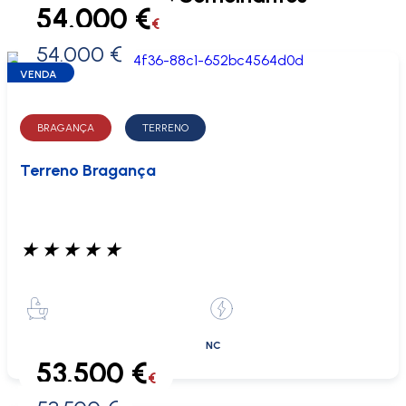
54.000 €
€
54.000 €
0 €
VENDA
BRAGANÇA
TERRENO
Terreno Bragança
★
★
★
★
★
NC
53.500 €
€