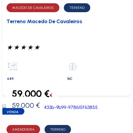
MACEDO DE CAVALEIROS
TERRENO
Terreno Macedo De Cavaleiros
★
★
★
★
★
649
NC
59.000 €
€
59.000 €
0 €
VENDA
AMENDOEIRA
TERRENO