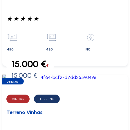
★
★
★
★
★
450
420
NC
15.000 €
€
15.000 €
0 €
VENDA
VINHAS
TERRENO
Terreno Vinhas