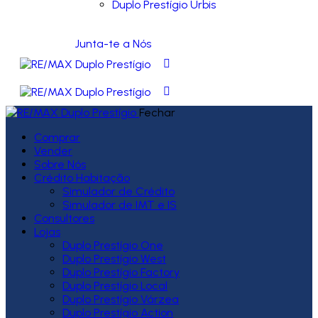
Duplo Prestígio Urbis
Junta-te a Nós
Fechar
Comprar
Vender
Sobre Nós
Crédito Habitação
Simulador de Crédito
Simulador de IMT e IS
Consultores
Lojas
Duplo Prestígio One
Duplo Prestígio West
Duplo Prestígio Factory
Duplo Prestígio Local
Duplo Prestígio Várzea
Duplo Prestígio Action