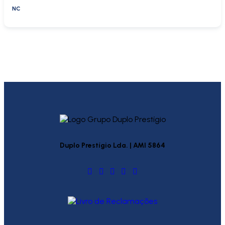
NC
Duplo Prestígio Lda. | AMI 5864