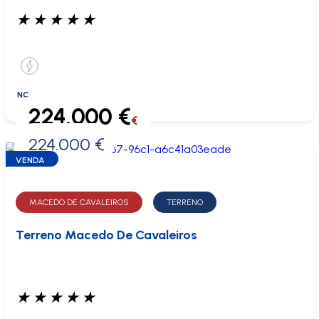
★
★
★
★
★
NC
224.000 €
€
224.000 €
0 €
VENDA
MACEDO DE CAVALEIROS
TERRENO
Terreno Macedo De Cavaleiros
★
★
★
★
★