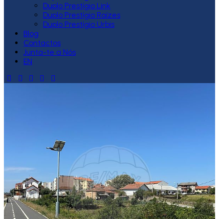
Duplo Prestígio Link
Duplo Prestígio Raízes
Duplo Prestígio Urbis
Blog
Contactos
Junta-te a Nós
EN