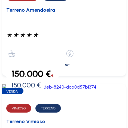
Terreno Amendoeira
★
★
★
★
★
NC
150.000 €
€
150.000 €
0 €
VENDA
VIMIOSO
TERRENO
Terreno Vimioso