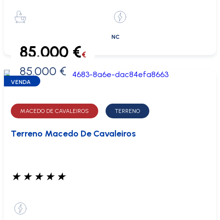
NC
85.000 €
€
85.000 €
0 €
VENDA
MACEDO DE CAVALEIROS
TERRENO
Terreno Macedo De Cavaleiros
★
★
★
★
★