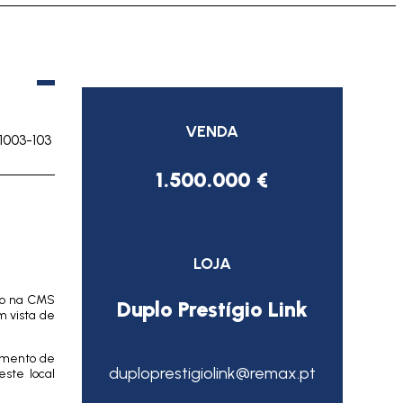
VENDA
1003-103
1.500.000 €
LOJA
ão na CMS
Duplo Prestígio Link
m vista de
imento de
duploprestigiolink@remax.pt
este local