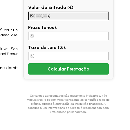
Valor da Entrada (€):
Prazo (anos):
MS pour un
e avec vue
Taxa de Juro (%):
 luxe. Son
actif pour
 une demi-
Calcular Prestação
Os valores apresentados são meramente indicativos, não
vinculativos, e podem variar consoante as condições reais de
crédito, sujeitas à aprovação da instituição financeira. A
consulta a um Intermediário de Crédito é recomendada para
uma análise personalizada.