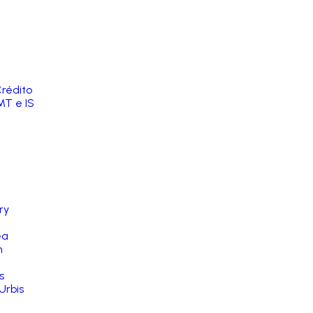
rédito
MT e IS
ry
ea
n
s
Urbis