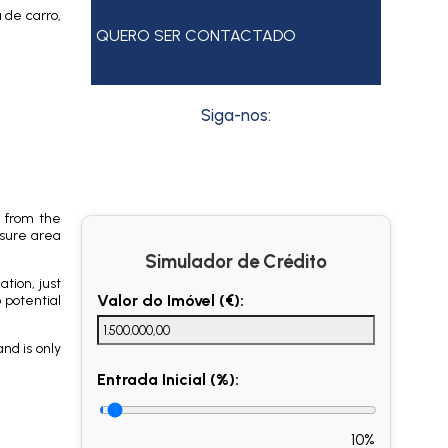
 de carro,
QUERO SER CONTACTADO
Siga-nos:
l from the
isure area
Simulador de Crédito
tion, just
Valor do Imóvel (€):
 potential
and is only
Entrada Inicial (%):
10%