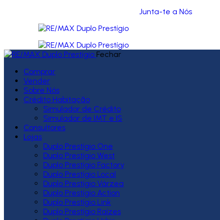
Junta-te a Nós
Fechar
Comprar
Vender
Sobre Nós
Crédito Habitação
Simulador de Crédito
Simulador de IMT e IS
Consultores
Lojas
Duplo Prestígio One
Duplo Prestígio West
Duplo Prestígio Factory
Duplo Prestígio Local
Duplo Prestígio Várzea
Duplo Prestígio Action
Duplo Prestígio Link
Duplo Prestígio Raízes