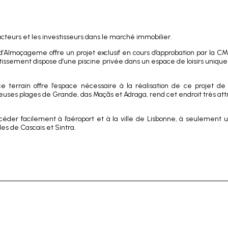
cteurs et les investisseurs dans le marché immobilier.
’Almoçageme offre un projet exclusif en cours d’approbation par la C
issement dispose d’une piscine privée dans un espace de loisirs uniqu
terrain offre l’espace nécessaire à la réalisation de ce projet de
uses plages de Grande, das Maçãs et Adraga, rend cet endroit très attr
éder facilement à l’aéroport et à la ville de Lisbonne, à seulement
es de Cascais et Sintra.