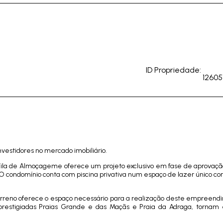
ID Propriedade:
12605
estidores no mercado imobiliário.
Vila de Almoçageme oferece um projeto exclusivo em fase de aprovaç
 condomínio conta com piscina privativa num espaço de lazer único co
rreno oferece o espaço necessário para a realização deste empreend
 prestigiadas Praias Grande e das Maçãs e Praia da Adraga, tornam 