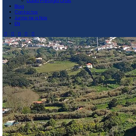
Duplo Prestígio Urbis
Blog
Contactos
Junta-te a Nós
EN