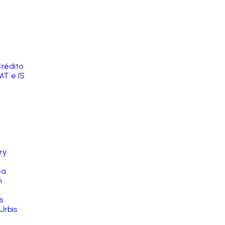
rédito
MT e IS
ry
ea
n
s
Urbis