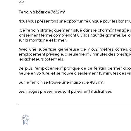
****
Terrain à bâtir de 7632 m²
Nous vous présentons une opportunité unique pour les constru
Ce terrain stratégiquement situé dans le charmant village d
lotissement fermé comprenant 8 villas haut de gamme. Le lot
sur la montagne et la mer.
Avec une superficie généreuse de 7 632 mètres carrés, ce 
emplacement privilégié, à seulement 5 minutes des prestigie
les acheteurs potentiels.
De plus, l’emplacement pratique de ce terrain permet d’acc
heure en voiture, et se trouve à seulement 10 minutes des vill
Sur le terrain se trouve une maison de 40,5 m².
Les images présentées sont purement illustratives.