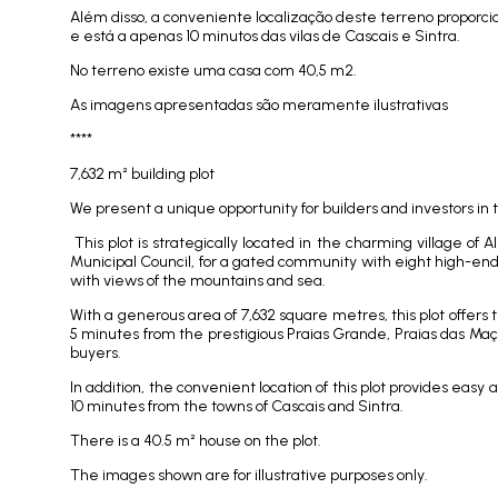
Além disso, a conveniente localização deste terreno proporci
e está a apenas 10 minutos das vilas de Cascais e Sintra.
No terreno existe uma casa com 40,5 m2.
As imagens apresentadas são meramente ilustrativas
****
7,632 m² building plot
We present a unique opportunity for builders and investors in
This plot is strategically located in the charming village of
Municipal Council, for a gated community with eight high-end
with views of the mountains and sea.
With a generous area of 7,632 square metres, this plot offers 
5 minutes from the prestigious Praias Grande, Praias das Maçã
buyers.
In addition, the convenient location of this plot provides easy a
10 minutes from the towns of Cascais and Sintra.
There is a 40.5 m² house on the plot.
The images shown are for illustrative purposes only.