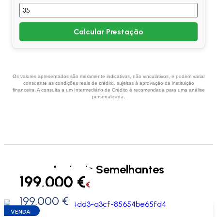
Calcular Prestação
Os valores apresentados são meramente indicativos, não vinculativos, e podem variar
consoante as condições reais de crédito, sujeitas à aprovação da instituição
financeira. A consulta a um Intermediário de Crédito é recomendada para uma análise
personalizada.
Imóveis Semelhantes
199.000 €
€
199.000 €
0 €
VENDA