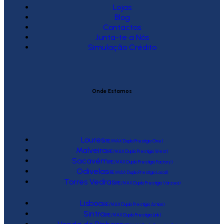
Lojas
Blog
Contactos
Junta-te a Nós
Simulação Crédito
Onde Estamos
Loures
(RE/MAX Duplo Prestígio One)
Malveira
(RE/MAX Duplo Prestígio West)
Sacavém
(RE/MAX Duplo Prestígio Factory)
Odivelas
(RE/MAX Duplo Prestígio Local)
Torres Vedras
(RE/MAX Duplo Prestígio Várzea)
Lisboa
(RE/MAX Duplo Prestígio Action)
Sintra
(RE/MAX Duplo Prestígio Link)