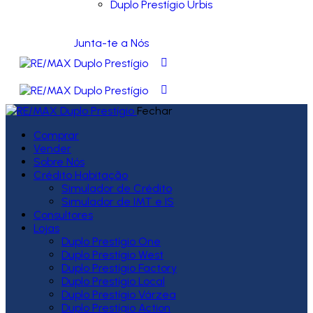
Duplo Prestígio Urbis
Junta-te a Nós
Fechar
Comprar
Vender
Sobre Nós
Crédito Habitação
Simulador de Crédito
Simulador de IMT e IS
Consultores
Lojas
Duplo Prestígio One
Duplo Prestígio West
Duplo Prestígio Factory
Duplo Prestígio Local
Duplo Prestígio Várzea
Duplo Prestígio Action