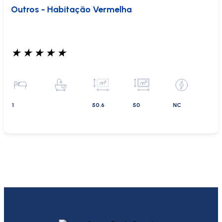
Outros - Habitação Vermelha
★
★
★
★
★
1
50.6
50
NC