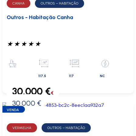
CANHA
OUTROS – HABITAÇÃO
Outros - Habitação Canha
★
★
★
★
★
117.5
117
NC
30.000 €
€
30.000 €
0 €
VENDA
VERMELHA
OUTROS – HABITAÇÃO