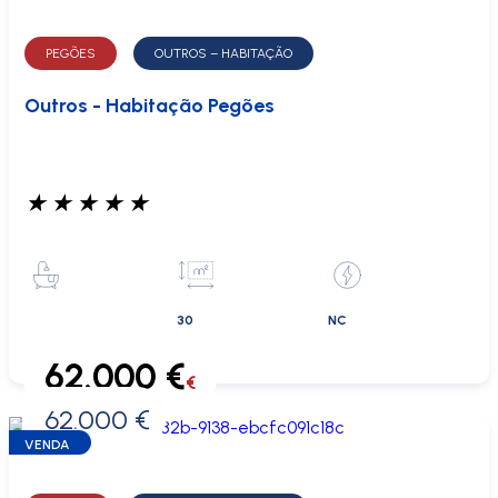
PEGÕES
OUTROS – HABITAÇÃO
Outros - Habitação Pegões
★
★
★
★
★
30
NC
62.000 €
€
62.000 €
0 €
VENDA