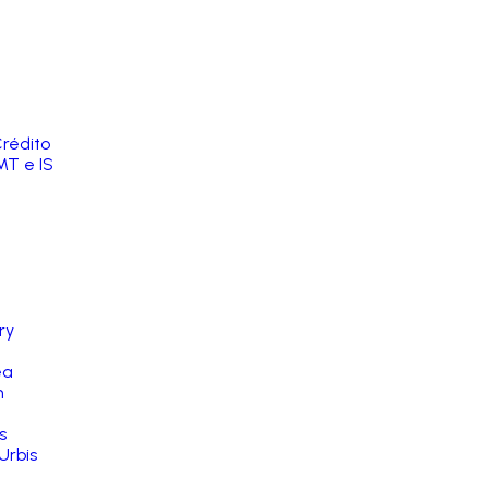
rédito
MT e IS
ry
ea
n
s
Urbis