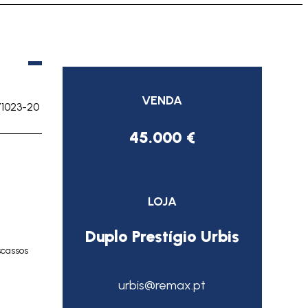
VENDA
71023-20
45.000 €
LOJA
Duplo Prestígio Urbis
cassos
urbis@remax.pt