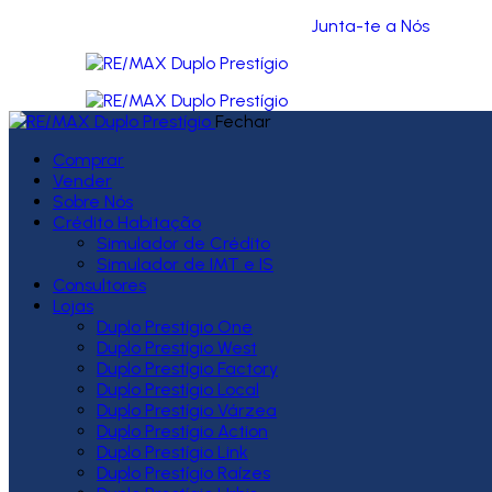
Junta-te a Nós
Fechar
Comprar
Vender
Sobre Nós
Crédito Habitação
Simulador de Crédito
Simulador de IMT e IS
Consultores
Lojas
Duplo Prestígio One
Duplo Prestígio West
Duplo Prestígio Factory
Duplo Prestígio Local
Duplo Prestígio Várzea
Duplo Prestígio Action
Duplo Prestígio Link
Duplo Prestígio Raízes