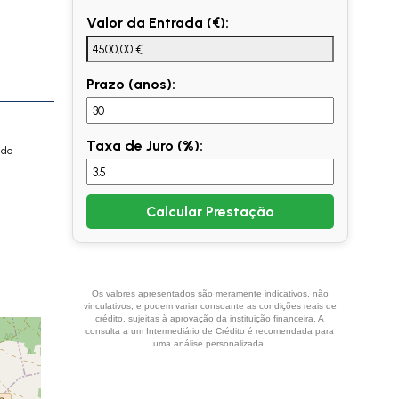
Valor da Entrada (€):
Prazo (anos):
Taxa de Juro (%):
edo
Calcular Prestação
Os valores apresentados são meramente indicativos, não
vinculativos, e podem variar consoante as condições reais de
crédito, sujeitas à aprovação da instituição financeira. A
consulta a um Intermediário de Crédito é recomendada para
uma análise personalizada.