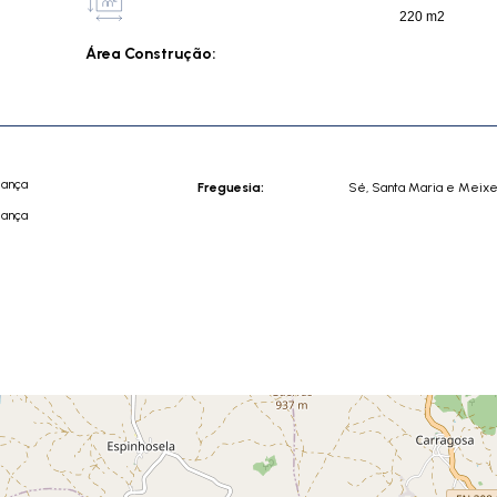
220 m2
Área Construção:
gança
Freguesia:
Sé, Santa Maria e Meix
gança