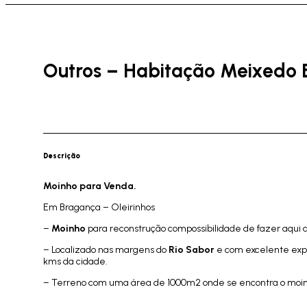
Outros – Habitação Meixedo 
Descrição
Moinho para Venda.
Em Bragança – Oleirinhos
–
Moinho
para reconstrução compossibilidade de fazer aqui 
– Localizado nas margens do
Rio Sabor
e com excelente expos
kms da cidade.
– Terreno com uma área de 1000m2 onde se encontra o moin