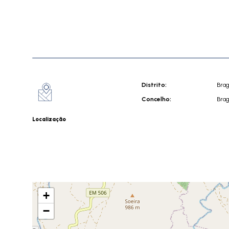
Distrito:
Bra
Concelho:
Bra
Localização
+
−