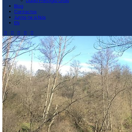
Duplo Prestígio Urbis
Blog
Contactos
Junta-te a Nós
EN