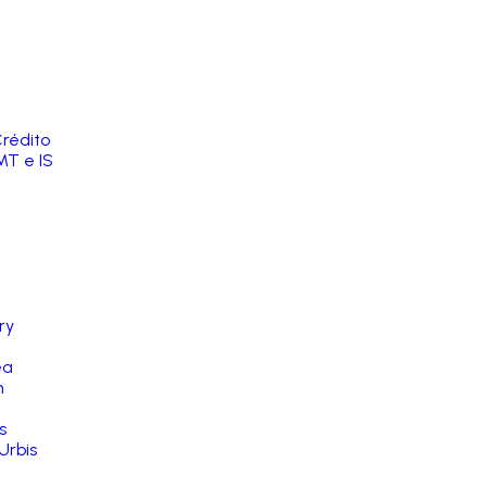
rédito
MT e IS
ry
ea
n
s
Urbis