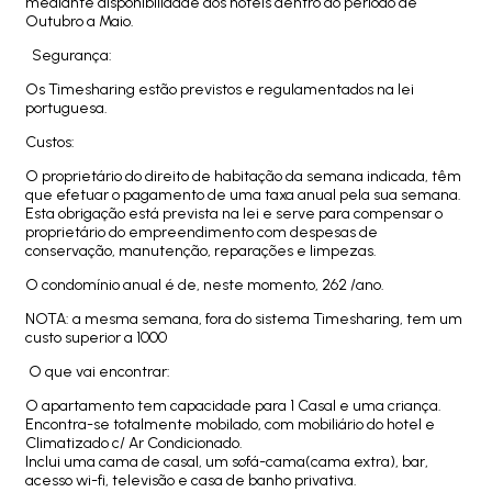
mediante disponibilidade dos hotéis dentro do período de
Outubro a Maio.
Segurança:
Os Timesharing estão previstos e regulamentados na lei
portuguesa.
Custos:
O proprietário do direito de habitação da semana indicada, têm
que efetuar o pagamento de uma taxa anual pela sua semana.
Esta obrigação está prevista na lei e serve para compensar o
proprietário do empreendimento com despesas de
conservação, manutenção, reparações e limpezas.
O condomínio anual é de, neste momento, 262 /ano.
NOTA: a mesma semana, fora do sistema Timesharing, tem um
custo superior a 1000
O que vai encontrar:
O apartamento tem capacidade para 1 Casal e uma criança.
Encontra-se totalmente mobilado, com mobiliário do hotel e
Climatizado c/ Ar Condicionado.
Inclui uma cama de casal, um sofá-cama(cama extra), bar,
acesso wi-fi, televisão e casa de banho privativa.