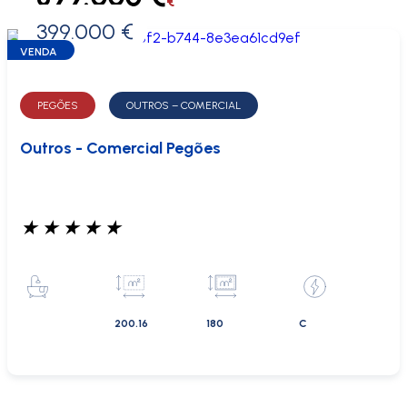
€
399.000 €
0 €
VENDA
PEGÕES
OUTROS – COMERCIAL
Outros - Comercial Pegões
★
★
★
★
★
200.16
180
C