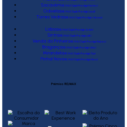
Sacavém
(RE/MAX Duplo Prestígio Factory)
Odivelas
(RE/MAX Duplo Prestígio Local)
Torres Vedras
(RE/MAX Duplo Prestígio Várzea)
Lisboa
(RE/MAX Duplo Prestígio Action)
Sintra
(RE/MAX Duplo Prestígio Link)
Venda do Pinheiro
(RE/MAX Duplo Prestígio Raízes)
Bragança
(RE/MAX Duplo Prestígio Urbis)
Mirandela
(RE/MAX Duplo Prestígio Tua)
Pinhal Novo
(RE/MAX Duplo Prestígio Novo)
Prémios RE/MAX