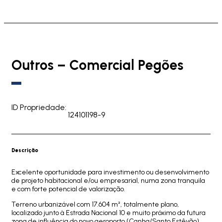
Outros – Comercial Pegões
ID Propriedade:
124101198-9
Descrição
Excelente oportunidade para investimento ou desenvolvimento
de projeto habitacional e/ou empresarial, numa zona tranquila
e com forte potencial de valorização.
Terreno urbanizável com 17.604 m², totalmente plano,
localizado junto à Estrada Nacional 10 e muito próximo da futura
zona de influência do novo aeroporto (Canha/Santo Estêvão).