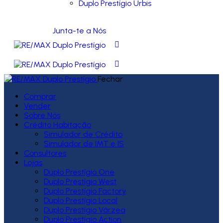
Duplo Prestígio Urbis
Junta-te a Nós
Fechar
Comprar
Vender
Sobre Nós
Crédito Habitação
Simulador de Crédito
Simulador de IMT e IS
Consultores
Lojas
Duplo Prestígio One
Duplo Prestígio West
Duplo Prestígio Factory
Duplo Prestígio Local
Duplo Prestígio Várzea
Duplo Prestígio Action