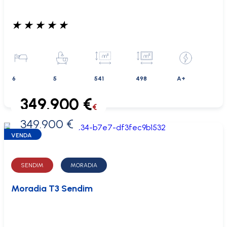
★
★
★
★
★
6
5
541
498
A+
349.900 €
€
349.900 €
0 €
VENDA
SENDIM
MORADIA
Moradia T3 Sendim