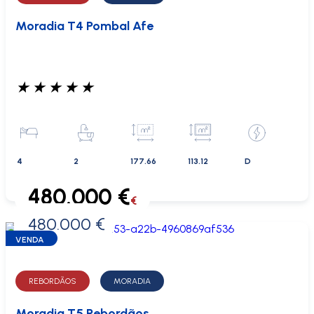
Moradia T4 Pombal Afe
★
★
★
★
★
4
2
177.66
113.12
D
480.000 €
€
480.000 €
0 €
VENDA
REBORDÃOS
MORADIA
Moradia T5 Rebordãos