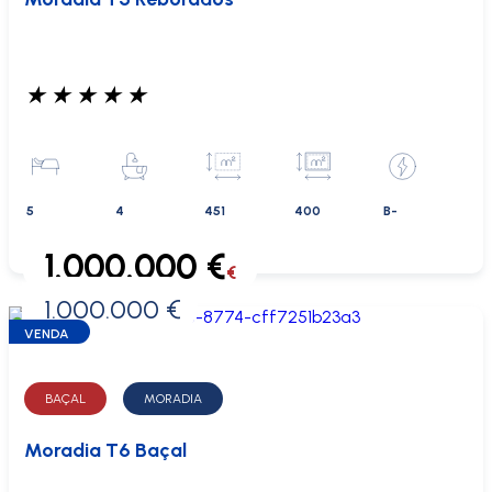
★
★
★
★
★
5
4
451
400
B-
1.000.000 €
€
1.000.000 €
0 €
VENDA
BAÇAL
MORADIA
Moradia T6 Baçal