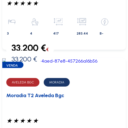
★
★
★
★
★
3
4
417
283.44
B-
33.200 €
€
33.200 €
0 €
VENDA
AVELEDA BGC
MORADIA
Moradia T2 Aveleda Bgc
★
★
★
★
★