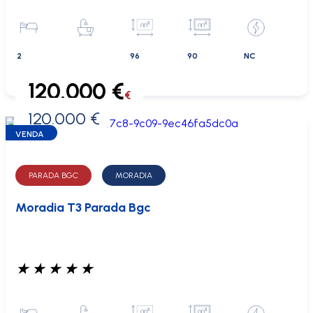
2
96
90
NC
120.000 €
€
120.000 €
0 €
VENDA
PARADA BGC
MORADIA
Moradia T3 Parada Bgc
★
★
★
★
★