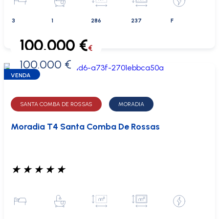
3
1
286
237
F
100.000 €
€
100.000 €
0 €
VENDA
SANTA COMBA DE ROSSAS
MORADIA
Moradia T4 Santa Comba De Rossas
★
★
★
★
★