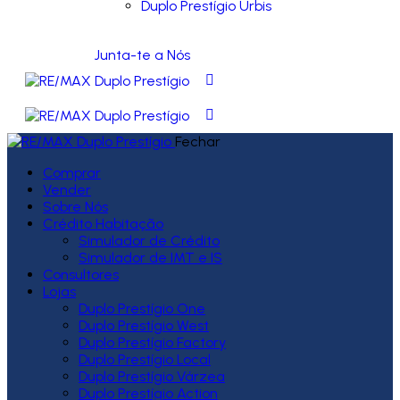
Duplo Prestígio Urbis
Junta-te a Nós
Fechar
Comprar
Vender
Sobre Nós
Crédito Habitação
Simulador de Crédito
Simulador de IMT e IS
Consultores
Lojas
Duplo Prestígio One
Duplo Prestígio West
Duplo Prestígio Factory
Duplo Prestígio Local
Duplo Prestígio Várzea
Duplo Prestígio Action