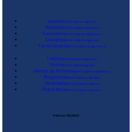
Loures
(RE/MAX Duplo Prestígio One)
Malveira
(RE/MAX Duplo Prestígio West)
Sacavém
(RE/MAX Duplo Prestígio Factory)
Odivelas
(RE/MAX Duplo Prestígio Local)
Torres Vedras
(RE/MAX Duplo Prestígio Várzea)
Lisboa
(RE/MAX Duplo Prestígio Action)
Sintra
(RE/MAX Duplo Prestígio Link)
Venda do Pinheiro
(RE/MAX Duplo Prestígio Raízes)
Bragança
(RE/MAX Duplo Prestígio Urbis)
Mirandela
(RE/MAX Duplo Prestígio Tua)
Pinhal Novo
(RE/MAX Duplo Prestígio Novo)
Prémios RE/MAX