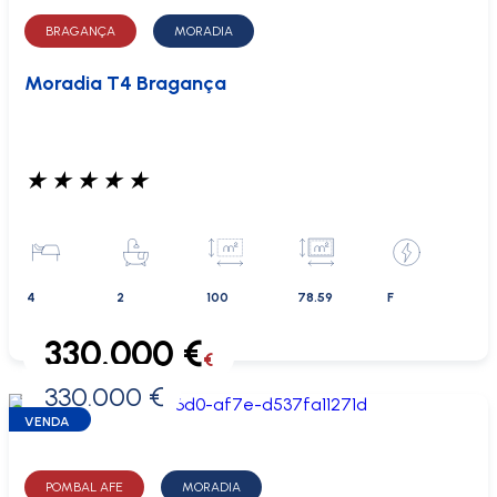
BRAGANÇA
MORADIA
Moradia T4 Bragança
★
★
★
★
★
4
2
100
78.59
F
330.000 €
€
330.000 €
0 €
VENDA
POMBAL AFE
MORADIA