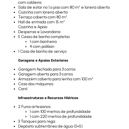
com caldeira
Sala de estar no 1.º piso com 80 m² e lareira aberta
Cozinha com lareira aberta
Terraço coberto com 80 m²
Hall de entrada com 15 m²
Cozinha e Apoio
Despensa e Lavandaria
5 Casas de banho completas
1 com banheira
4 com poliban
1 Casa de banho de serviço
Garagens e Apoios Exteriores
Garagem fechada para 3 carros
Garagem aberta para 3 carros
Armazém coberto para lenha com 100 m²
Casa das máquinas
Canil
Infraestruturas e Recursos Hídricos
2 Furos artesianos:
1 com 100 metros de profundidade
1 com 220 metros de profundidade
3 Tanques para rega
Depósito subterrâneo de água (5×5)