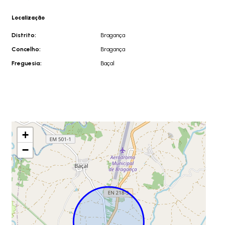
Localização
Distrito:
Bragança
Concelho:
Bragança
Freguesia:
Baçal
+
−