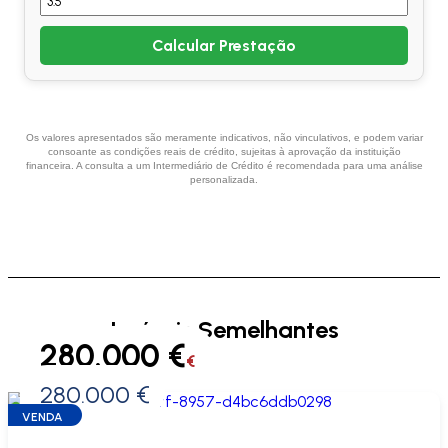
Calcular Prestação
Os valores apresentados são meramente indicativos, não vinculativos, e podem variar
consoante as condições reais de crédito, sujeitas à aprovação da instituição
financeira. A consulta a um Intermediário de Crédito é recomendada para uma análise
personalizada.
Imóveis Semelhantes
280.000 €
€
280.000 €
0 €
VENDA