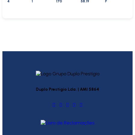
4
1
170
58.19
F
Duplo Prestígio Lda. | AMI 5864